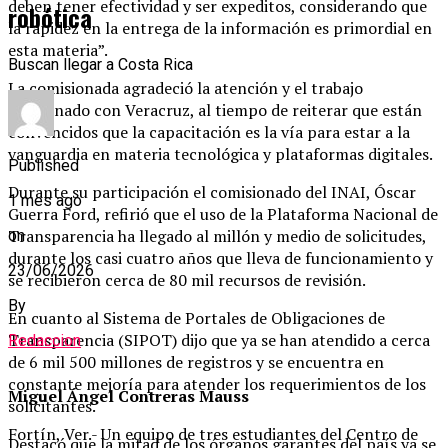
deben tener efectividad y ser expeditos, considerando que
robótica
la rapidez en la entrega de la información es primordial en
esta materia”.
Buscan llegar a Costa Rica
La comisionada agradeció la atención y el trabajo
coordinado con Veracruz, al tiempo de reiterar que están
convencidos que la capacitación es la vía para estar a la
vanguardia en materia tecnológica y plataformas digitales.
Published
Durante su participación el comisionado del INAI, Óscar
1 mes ago
Guerra Ford, refirió que el uso de la Plataforma Nacional de
Transparencia ha llegado al millón y medio de solicitudes,
on
durante los casi cuatro años que lleva de funcionamiento y
23/06/2026
se recibieron cerca de 80 mil recursos de revisión.
By
En cuanto al Sistema de Portales de Obligaciones de
Transparencia (SIPOT) dijo que ya se han atendido a cerca
Redaccion
de 6 mil 500 millones de registros y se encuentra en
constante mejoría para atender los requerimientos de los
Miguel Ángel Contreras Mauss
solicitantes.
Fortín, Ver.- Un equipo de tres estudiantes del Centro de
Destacó que la mitad de los órganos garantes del país ya se