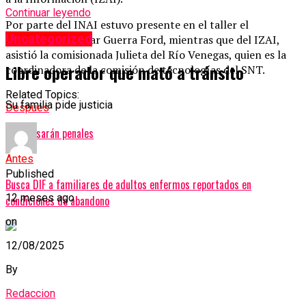
Continuar leyendo
Por parte del INAI estuvo presente en el taller el
Uncategorized
Comisionado Óscar Guerra Ford, mientras que del IZAI,
asistió la comisionada Julieta del Río Venegas, quien es la
Libre operador que mató a tránsito
coordinadora de la comisión de tecnologías del SNT.
Related Topics:
Su familia pide justicia
Después
Supervisarán penales
Antes
Published
Busca DIF a familiares de adultos enfermos reportados en
12 meses ago
condiciones de abandono
on
12/08/2025
By
Redaccion