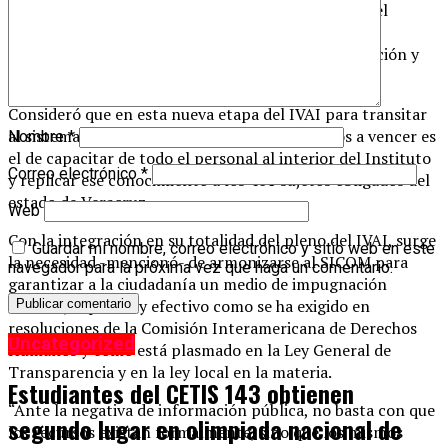
permitiría, en épocas como esta, de pandemia por el
COVID-19, mantener una atención continúa de las
inconformidades en materia de acceso a la información y
protección de datos personales”.
Consideró que en esta nueva etapa del IVAI para transitar
al sistema en línea, uno de los principales retos a vencer es
Nombre
*
el de capacitar de todo el personal al interior del Instituto
Correo electrónico
*
y replicar ese conocimiento a los 401 sujetos obligados del
estado de Veracruz.
Web
Con la integración en su totalidad del pleno del IVAI, surge
Guardar mi nombre, correo electrónico y sitio web en este
la necesidad -mencionó- de armonizarse al SICOM para
navegador para la próxima vez que haga un comentario.
garantizar a la ciudadanía un medio de impugnación
sencillo, expedito y efectivo como se ha exigido en
resoluciones de la Comisión Interamericana de Derechos
Uncategorized
Humanos y cómo está plasmado en la Ley General de
Transparencia y en la ley local en la materia.
Estudiantes del CETIS 143 obtienen
“Ante la negativa de información pública, no basta con que
segundo lugar en olimpiada nacional de
los recursos existan formalmente, sino que los mismos