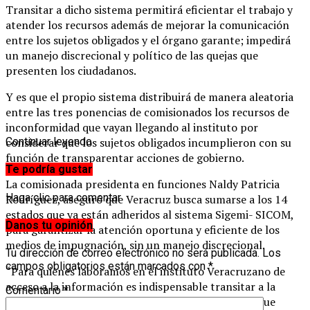
Transitar a dicho sistema permitirá eficientar el trabajo y
atender los recursos además de mejorar la comunicación
entre los sujetos obligados y el órgano garante; impedirá
un manejo discrecional y político de las quejas que
presenten los ciudadanos.
Y es que el propio sistema distribuirá de manera aleatoria
entre las tres ponencias de comisionados los recursos de
inconformidad que vayan llegando al instituto por
considerar que los sujetos obligados incumplieron con su
Continuar leyendo
función de transparentar acciones de gobierno.
Te podría gustar
La comisionada presidenta en funciones Naldy Patricia
Haga clic para comentar
Rodríguez, aseguró que Veracruz busca sumarse a los 14
estados que ya están adheridos al sistema Sigemi- SICOM,
Danos tu opinión
para garantizar la atención oportuna y eficiente de los
medios de impugnación, sin un manejo discrecional.
Tu dirección de correo electrónico no será publicada.
Los
campos obligatorios están marcados con
*
“Para quienes laboramos en el instituto Veracruzano de
acceso a la información es indispensable transitar a la
Comentario
*
gestión de los medios de impugnación en línea, lo que