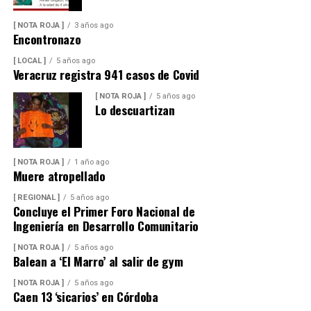
[ NOTA ROJA ]
3 años ago
Encontronazo
[ LOCAL ]
5 años ago
Veracruz registra 941 casos de Covid
[ NOTA ROJA ]
5 años ago
Lo descuartizan
[ NOTA ROJA ]
1 año ago
Muere atropellado
[ REGIONAL ]
5 años ago
Concluye el Primer Foro Nacional de
Ingeniería en Desarrollo Comunitario
[ NOTA ROJA ]
5 años ago
Balean a ‘El Marro’ al salir de gym
[ NOTA ROJA ]
5 años ago
Caen 13 ‘sicarios’ en Córdoba