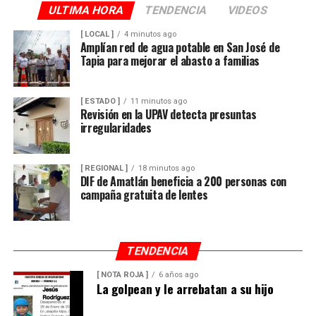
promover un uso responsable de la tecnología, sin
ULTIMA HORA
TENDENCIA
VIDEOS
recurrir a prohibiciones absolutas.
[ LOCAL ]
4 minutos ago
Amplían red de agua potable en San José de
El líder sindical consideró que la estrategia deberá ir
Tapia para mejorar el abasto a familias
acompañada de la participación de padres de familia,
docentes y autoridades educativas, a fin de que la
[ ESTADO ]
11 minutos ago
regulación tenga resultados positivos y contribuya a
Revisión en la UPAV detecta presuntas
mejorar el desempeño académico y el bienestar integral
irregularidades
de los estudiantes.
[ REGIONAL ]
18 minutos ago
DIF de Amatlán beneficia a 200 personas con
campaña gratuita de lentes
TENDENCIA
[ NOTA ROJA ]
6 años ago
La golpean y le arrebatan a su hijo