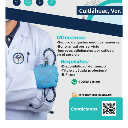
a más niñas, niños y adolescentes.
Precisó que la regulación debería aplicarse en todos los
niveles de educación básica y media superior, es decir,
desde primaria hasta bachillerato, con el propósito de
garantizar un ambiente propicio para el aprendizaje.
Al ser cuestionado sobre si la propuesta llega tarde,
respondió que aún es tiempo de implementar acciones
que fortalezcan la educación.
“No, yo creo que llega a tiempo y se tiene que tomar
muy bien para que la educación avance”, afirmó.
La presidenta Claudia Sheinbaum anunció que su
administración presentará una iniciativa para regular el
uso de teléfonos celulares y redes sociales en las
escuelas de México. El objetivo, explicó, es generar
conciencia sobre los riesgos de la adicción digital y