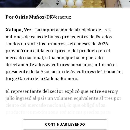
momento no existe una determinación definitiva sobre
responsabilidades individuales.
Por Osiris Muñoz
/DRVeracruz
No obstante, docentes que solicitaron el anonimato
señalaron que un grupo de profesores ha manifestado
Xalapa, Ver.-
La importación de alrededor de tres
su inconformidad con el proceso de revisión, al
millones de cajas de huevo procedentes de Estados
considerar que las investigaciones podrían afectar
Unidos durante los primeros siete meses de 2026
intereses al interior de la institución.
provocó una caída en el precio del producto en el
mercado nacional, situación que ha impactado
De acuerdo con esos testimonios, el grupo identificado
directamente a los avicultores mexicanos, informó el
como
Movimiento Estatal UPAV
, integrado
presidente de la Asociación de Avicultores de Tehuacán,
públicamente por Verónica Sánchez Ramos, Mauricio
Jorge García de la Cadena Romero.
Tapia Tentle, Elsa Andrea Maldonado Alemán, Silvia
Ivette Lara Barradas, Roberto Ibáñez y Carlos Enrique
El representante del sector explicó que entre enero y
Sierra, ha cuestionado las acciones emprendidas por las
julio ingresó al país un volumen equivalente al tres por
autoridades universitarias y estatales.
ciento del mercado nacional, lo que obligó a los
productores mexicanos a reducir sus precios para
Hasta ahora, las instancias responsables no han
mantenerse competitivos frente al producto importado.
informado la conclusión de las investigaciones ni la
CONTINUAR LEYENDO