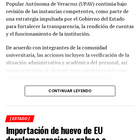
Popular Autónoma de Veracruz (UPAV) continúa bajo
Explicó que, con estos mecanismos tecnológicos, se
revisión de las instancias competentes, como parte de
busca hacer más eficiente el trabajo del órgano garante
una estrategia impulsada por el Gobierno del Estado
y se adelanta de manera significativa hacía la justicia
para fortalecer la transparencia, la rendición de cuentas
administrativa.
y el funcionamiento de la institución.
“Estos sistemas facilitan también el cumplimiento de los
De acuerdo con integrantes de la comunidad
plazos para que se resuelvan los recursos de revisión y
universitaria, las acciones incluyen la verificación de la
en la etapa de cumplimiento, evitando así el famoso
situación administrativa y académica del personal, así
rezago que existe”, concluyó.
como la revisión de diversos procedimientos internos
que presuntamente presentan inconsistencias.
RELATED TOPICS:
Entre los aspectos que son objeto de análisis se
CONTINUAR LEYENDO
DESPUÉS
Cuitláhuac promete obras para evitar inundaciones
encuentran posibles casos de docentes con asignaciones
simultáneas en distintos centros de estudio, la
ANTES
Denuncian despidos en hospital
validación de documentación académica de directivos,
[ ESTADO ]
adeudos en la entrega de calificaciones, denuncias por
Importación de huevo de EU
presuntos cobros indebidos relacionados con
certificados y asesorías de titulación, así como la
desploma precios y golpea a