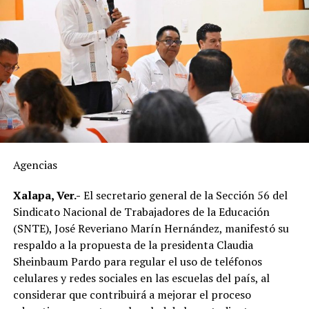
de refrigeración, afectando la frescura del producto.
Explicó que el huevo cruza la frontera, es almacenado en
bodegas y posteriormente distribuido hacia estados
como Veracruz, por lo que el tiempo de traslado puede
influir en sus condiciones de conservación si no se
mantiene la temperatura adecuada.
El dirigente sostuvo que México cuenta con la capacidad
suficiente para abastecer la demanda nacional, por lo
que consideró innecesaria la importación de este
Agencias
alimento.
Xalapa, Ver.-
El secretario general de la Sección 56 del
En ese sentido, exhortó a la población a revisar el origen
Sindicato Nacional de Trabajadores de la Educación
del huevo antes de comprarlo y dar preferencia al
(SNTE), José Reveriano Marín Hernández, manifestó su
producto nacional, al asegurar que ofrece mayor
respaldo a la propuesta de la presidenta Claudia
frescura y calidad, además de respaldar la economía de
Sheinbaum Pardo para regular el uso de teléfonos
miles de familias dedicadas a la actividad avícola.
celulares y redes sociales en las escuelas del país, al
considerar que contribuirá a mejorar el proceso
Finalmente, destacó que entre Veracruz y Puebla