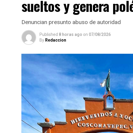
sueltos y genera po
Denuncian presunto abuso de autoridad
Published
8 horas ago
on
07/08/2026
By
Redaccion