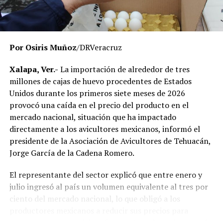
respetando el debido proceso, por lo que hasta el
momento no existe una determinación definitiva sobre
responsabilidades individuales.
Por Osiris Muñoz
/DRVeracruz
No obstante, docentes que solicitaron el anonimato
señalaron que un grupo de profesores ha manifestado
Xalapa, Ver.-
La importación de alrededor de tres
su inconformidad con el proceso de revisión, al
millones de cajas de huevo procedentes de Estados
considerar que las investigaciones podrían afectar
Unidos durante los primeros siete meses de 2026
intereses al interior de la institución.
provocó una caída en el precio del producto en el
mercado nacional, situación que ha impactado
De acuerdo con esos testimonios, el grupo identificado
directamente a los avicultores mexicanos, informó el
como
Movimiento Estatal UPAV
, integrado
presidente de la Asociación de Avicultores de Tehuacán,
públicamente por Verónica Sánchez Ramos, Mauricio
Jorge García de la Cadena Romero.
Tapia Tentle, Elsa Andrea Maldonado Alemán, Silvia
Ivette Lara Barradas, Roberto Ibáñez y Carlos Enrique
El representante del sector explicó que entre enero y
Sierra, ha cuestionado las acciones emprendidas por las
julio ingresó al país un volumen equivalente al tres por
autoridades universitarias y estatales.
ciento del mercado nacional, lo que obligó a los
productores mexicanos a reducir sus precios para
Hasta ahora, las instancias responsables no han
mantenerse competitivos frente al producto importado.