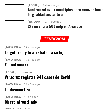
[ LOCAL ]
15 horas ago
Analizan retos de municipios para avanzar hacia
la igualdad sustantiva
[ ESTADO ]
21 horas ago
CFE invertirá 500 mdp en Alvarado
TENDENCIA
[ NOTA ROJA ]
6 años ago
La golpean y le arrebatan a su hijo
[ NOTA ROJA ]
3 años ago
Encontronazo
[ LOCAL ]
5 años ago
Veracruz registra 941 casos de Covid
[ NOTA ROJA ]
5 años ago
Lo descuartizan
[ NOTA ROJA ]
1 año ago
Muere atropellado