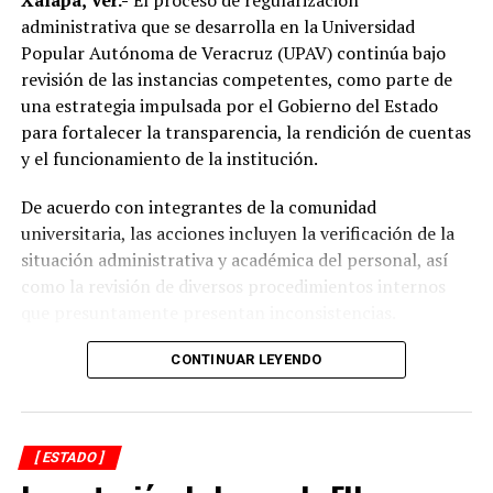
Xalapa, Ver.-
El proceso de regularización
“Mejorar el servicio de energía eléctrica ha sido una
administrativa que se desarrolla en la Universidad
prioridad desde el inicio de mi gobierno y continuaremos
Popular Autónoma de Veracruz (UPAV) continúa bajo
gestionando recursos y proyectos que contribuyan al
revisión de las instancias competentes, como parte de
desarrollo del municipio y al bienestar de las familias
una estrategia impulsada por el Gobierno del Estado
alvaradeñas”.
para fortalecer la transparencia, la rendición de cuentas
y el funcionamiento de la institución.
Por último, reconoció y agradeció a la gobernadora del
estado, Rocío Nahle García, por el respaldo brindado a
De acuerdo con integrantes de la comunidad
Alvarado, así como a personal directivo de la CFE por la
universitaria, las acciones incluyen la verificación de la
disposición y coordinación institucional para impulsar
situación administrativa y académica del personal, así
estas importantes acciones en beneficio del municipio.
como la revisión de diversos procedimientos internos
que presuntamente presentan inconsistencias.
Entre los aspectos que son objeto de análisis se
CONTINUAR LEYENDO
encuentran posibles casos de docentes con asignaciones
simultáneas en distintos centros de estudio, la
validación de documentación académica de directivos,
[ ESTADO ]
adeudos en la entrega de calificaciones, denuncias por