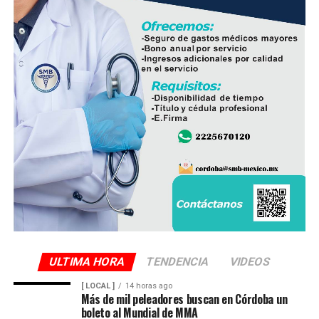
Finalmente, destacó que entre Veracruz y Puebla
operan ocho empresas productoras con más de 350
granjas avícolas, las cuales representan una importante
fuente de empleo y desarrollo económico para
comunidades rurales de ambas entidades.
ULTIMA HORA
TENDENCIA
VIDEOS
[ LOCAL ]
14 horas ago
Más de mil peleadores buscan en Córdoba un
boleto al Mundial de MMA