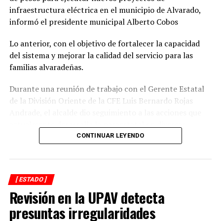
infraestructura eléctrica en el municipio de Alvarado,
informó el presidente municipal Alberto Cobos
Lo anterior, con el objetivo de fortalecer la capacidad
del sistema y mejorar la calidad del servicio para las
familias alvaradeñas.
Durante una reunión de trabajo con el Gerente Estatal
de la División Oriente de la CFE Luis Bernardo Rojas
Andrade, el alcalde dio seguimiento a las acciones que
actualmente desarrolla la paraestatal en diversas
comunidades, colonias y la zona centro de la
CONTINUAR LEYENDO
demarcación, donde se realizan trabajos de
mantenimiento, modernización y fortalecimiento de la
red eléctrica.
[ ESTADO ]
Revisión en la UPAV detecta
En ese sentido, el representante de CFE informó que las
interrupciones programadas en el suministro de energía
presuntas irregularidades
registradas en los últimos días obedecen a maniobras