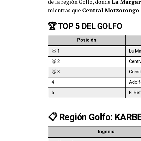
de la región Golfo, donde
La Margar
mientras que
Central Motzorongo
🏆 TOP 5 DEL GOLFO
Posición
🥇 1
La Ma
🥈 2
Centr
🥉 3
Const
4
Adolf
5
El Re
📋 Región Golfo: KARBE
Ingenio