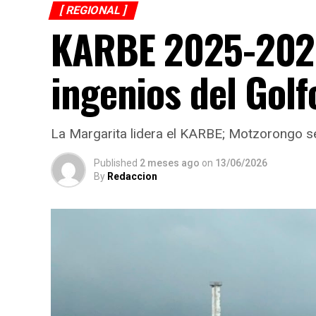
[ REGIONAL ]
KARBE 2025-2026
ingenios del Golf
La Margarita lidera el KARBE; Motzorongo s
Published
2 meses ago
on
13/06/2026
By
Redaccion