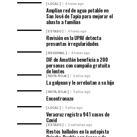
[ LOCAL ]
4 horas ago
Amplían red de agua potable en
San José de Tapia para mejorar el
abasto a familias
[ ESTADO ]
4 horas ago
Revisión en la UPAV detecta
presuntas irregularidades
[ REGIONAL ]
4 horas ago
DIF de Amatlán beneficia a 200
personas con campaña gratuita
de lentes
[ NOTA ROJA ]
6 años ago
La golpean y le arrebatan a su hijo
[ NOTA ROJA ]
3 años ago
Encontronazo
[ LOCAL ]
5 años ago
Veracruz registra 941 casos de
Covid
[ ESTADO ]
2 semanas ago
Restos hallados en la autopista