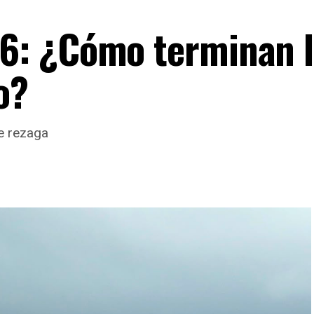
: ¿Cómo terminan l
o?
e rezaga