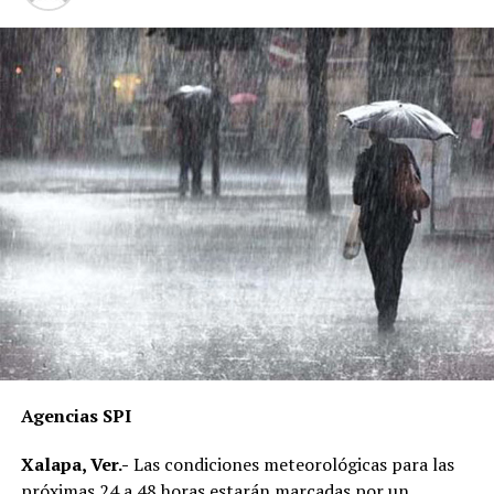
hidroeléctricas, que son de generación de energía más
que limpias.
Reprochó que las inversiones o intervenciones
extranjeras, armadas o de cualquier otro tipo, que
saquearon al país, siempre han sido para empobrecer
más a los ciudadanos.
RELATED TOPICS:
DESPUÉS
Coparmex elogia a diputados de oposición
ANTES
Veracruz pierde empleos
Agencias SPI
Xalapa, Ver.-
Las condiciones meteorológicas para las
próximas 24 a 48 horas estarán marcadas por un