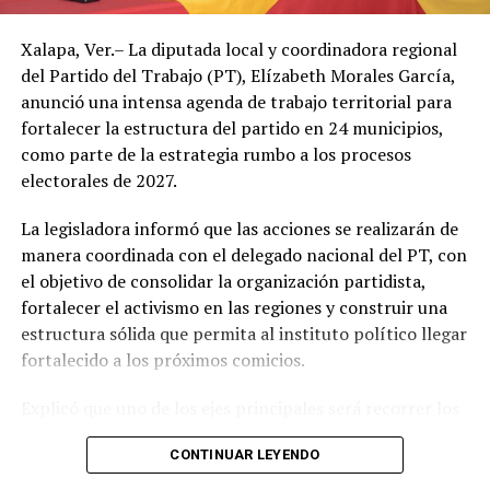
Autoridades de Protección Civil recomendaron evitar la
Xalapa, Ver.– La diputada local y coordinadora regional
exposición prolongada al sol durante las horas de mayor
del Partido del Trabajo (PT), Elízabeth Morales García,
radiación, mantenerse hidratado y tomar precauciones
anunció una intensa agenda de trabajo territorial para
ante posibles tormentas eléctricas, especialmente en
fortalecer la estructura del partido en 24 municipios,
regiones montañosas y del sur de Veracruz.
como parte de la estrategia rumbo a los procesos
electorales de 2027.
La legisladora informó que las acciones se realizarán de
manera coordinada con el delegado nacional del PT, con
el objetivo de consolidar la organización partidista,
fortalecer el activismo en las regiones y construir una
estructura sólida que permita al instituto político llegar
fortalecido a los próximos comicios.
Explicó que uno de los ejes principales será recorrer los
municipios que integran su coordinación para revisar el
CONTINUAR LEYENDO
funcionamiento de los comités municipales surgidos de
los congresos internos, detectar áreas de oportunidad y