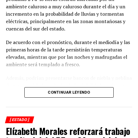
ambiente caluroso a muy caluroso durante el día y un
incremento en la probabilidad de lluvias y tormentas
eléctricas, principalmente en las zonas montañosas y
cuencas del sur del estado.
De acuerdo con el pronóstico, durante el mediodía y las
primeras horas de la tarde persistirán temperaturas
elevadas, mientras que por las noches y madrugadas el
ambiente será templado a fresco.
Además, podrían presentarse bancos de niebla y neblina
de manera aislada, reduciendo la visibilidad en algunas
carreteras.
CONTINUAR LEYENDO
Las precipitaciones estarán acompañadas de actividad
eléctrica y rachas de viento, por lo que se recomienda a
[ ESTADO ]
la población mantenerse atenta a las actualizaciones del
Elízabeth Morales reforzará trabajo
pronóstico y extremar precauciones en zonas
susceptibles a inundaciones, deslaves o