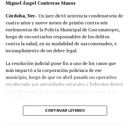
Miguel Ángel Contreras Mauss
conocimiento del accidente, realizar el peritaje
correspondiente y deslindar responsabilidades.
Córdoba, Ver.-
Un juez dictó sentencia condenatoria de
cuatro años y nueve meses de prisión contra seis
Las autoridades no descartaron que las condiciones del
exelementos de la Policía Municipal de Coscomatepec,
clima hayan influido en el percance, ya que durante la
luego de encontrarlos responsables de los delitos
tarde se registraron lluvias que dejaron el pavimento
contra la salud, en su modalidad de narcomenudeo, e
mojado y con menor adherencia.
incumplimiento de un deber legal.
El vehículo presuntamente involucrado también será
La resolución judicial pone fin a uno de los casos que
parte de las investigaciones para determinar la
más impactó a la corporación policiaca de ese
mecánica del accidente y establecer si existió
municipio, luego de que en abril pasado un operativo
responsabilidad por parte de alguno de los conductores.
encabezado por autoridades estatales y federales derivó
en la detención de siete uniformados al interior de la
Las autoridades exhortaron a los automovilistas y
comandancia.
motociclistas a conducir con precaución, respetar los
límites de velocidad y aumentar la distancia de
La intervención se realizó el 10 de abril mediante un
CONTINUAR LEYENDO
seguridad entre vehículos, especialmente durante la
despliegue conjunto de agentes de la Policía Ministerial,
temporada de lluvias, cuando el riesgo de accidentes se
elementos de la Secretaría de Marina (Semar) y de la
incrementa en las carreteras de la región.