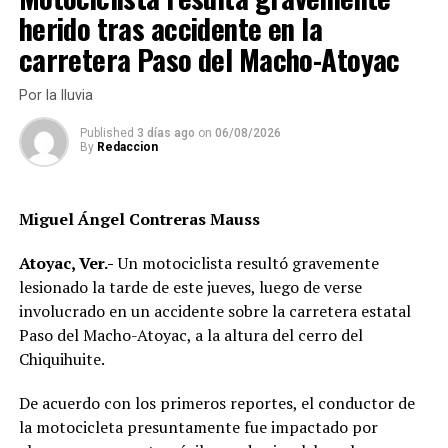
herido tras accidente en la
carretera Paso del Macho-Atoyac
Por la lluvia
Published
3 días ago
on
06/08/2026
By
Redaccion
Miguel Ángel Contreras Mauss
Atoyac, Ver.-
Un motociclista resultó gravemente
lesionado la tarde de este jueves, luego de verse
RELATED TOPICS:
involucrado en un accidente sobre la carretera estatal
Paso del Macho-Atoyac, a la altura del cerro del
DESPUÉS
Tragedia en laguna Ojo de Agua de Orizaba
Chiquihuite.
ANTES
Mueren dos motociclistas
De acuerdo con los primeros reportes, el conductor de
la motocicleta presuntamente fue impactado por