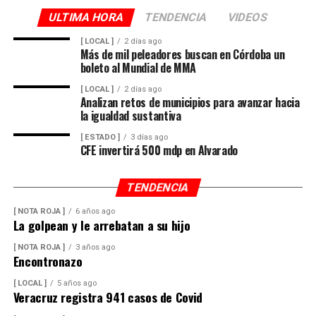
ULTIMA HORA
TENDENCIA
VIDEOS
[ LOCAL ]
2 días ago
Más de mil peleadores buscan en Córdoba un
boleto al Mundial de MMA
[ LOCAL ]
2 días ago
Analizan retos de municipios para avanzar hacia
la igualdad sustantiva
[ ESTADO ]
3 días ago
CFE invertirá 500 mdp en Alvarado
TENDENCIA
[ NOTA ROJA ]
6 años ago
La golpean y le arrebatan a su hijo
[ NOTA ROJA ]
3 años ago
Encontronazo
[ LOCAL ]
5 años ago
Veracruz registra 941 casos de Covid