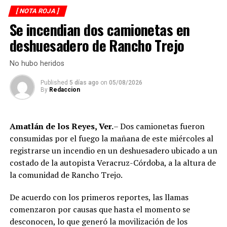
Secretaría de Seguridad Pública (SSP), quienes
[ NOTA ROJA ]
ejecutaron una revisión en las instalaciones de la
La circulación en la zona se vio afectada por algunos
Se incendian dos camionetas en
corporación municipal.
minutos mientras se realizaban las labores de auxilio y el
deshuesadero de Rancho Trejo
levantamiento de indicios por parte de las autoridades.
Durante la inspección, los efectivos localizaron diversas
Posteriormente, el tránsito fue restablecido de manera
dosis de droga presuntamente destinadas al
No hubo heridos
normal.
narcomenudeo, por lo que los policías fueron
Published
5 días ago
on
05/08/2026
asegurados y puestos a disposición de la Fiscalía
By
Redaccion
Regional para el inicio de las investigaciones
correspondientes.
Amatlán de los Reyes, Ver.
– Dos camionetas fueron
Tras varios meses de proceso penal, el juez consideró
consumidas por el fuego la mañana de este miércoles al
acreditada la responsabilidad de Anselmo “N”, Jesús “N”,
registrarse un incendio en un deshuesadero ubicado a un
Diego “N”, Lauro Arturo “N”, Dana Natalia “N” y
costado de la autopista Veracruz-Córdoba, a la altura de
Bonifacio “N”, imponiéndoles una pena de cuatro años y
la comunidad de Rancho Trejo.
nueve meses de prisión.
De acuerdo con los primeros reportes, las llamas
Los ahora sentenciados formaban parte de la Policía
comenzaron por causas que hasta el momento se
Municipal de Coscomatepec durante la administración
desconocen, lo que generó la movilización de los