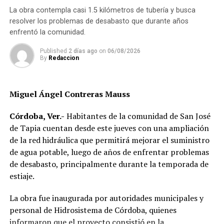
Indicó que existen divisiones infantiles, juveniles y para
sustantiva implica ir más allá del reconocimiento formal
La obra contempla casi 1.5 kilómetros de tubería y busca
adultos, con reglas específicas para cada categoría, por
de derechos y generar condiciones que permitan a las
resolver los problemas de desabasto que durante años
lo que incluso participan menores desde los cinco años
mujeres ejercerlos de manera efectiva, así como
enfrentó la comunidad.
dentro de esquemas considerados formativos.
participar en la toma de decisiones y en la construcción
Published
2 días ago
on
06/08/2026
de sus comunidades.
Durante cuatro días, la Arena Córdoba será escenario de
By
Redaccion
los combates en los que los competidores buscarán
La obra plantea una reflexión sobre el papel que tienen
avanzar en sus respectivas categorías y acercarse a la
los gobiernos locales y comunitarios en la
Miguel Ángel Contreras Mauss
posibilidad de integrar la delegación mexicana que
transformación de las estructuras que mantienen
participará en la justa mundialista de noviembre.
desigualdades, además de proponer la innovación como
Córdoba, Ver.-
Habitantes de la comunidad de San José
una herramienta para impulsar políticas públicas con
de Tapia cuentan desde este jueves con una ampliación
mayor impacto social.
de la red hidráulica que permitirá mejorar el suministro
de agua potable, luego de años de enfrentar problemas
Al evento acudieron el alcalde de Córdoba, Manuel
de desabasto, principalmente durante la temporada de
Alonso Cerezo; la síndica única, Irene Sedas González;
estiaje.
integrantes del Cabildo, así como la directora del DIF
Municipal, Luz del Carmen Lezama Rodríguez, y la
La obra fue inaugurada por autoridades municipales y
coordinadora de Bienestar Social, Dennis Araceli Lira
personal de Hidrosistema de Córdoba, quienes
Tosqui.
informaron que el proyecto consistió en la