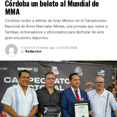
Córdoba un boleto al Mundial de
Busca filarmónica colaborar con Ayuntamiento
MMA
ANTES
Lanza Cruz Roja convocatoria para TUM
Córdoba recibe a atletas de todo México en el Campeonato
Nacional de Artes Marciales Mixtas, una jornada que reúne a
familias, entrenadores y aficionados para disfrutar de este
gran encuentro deportivo
Published
18 horas ago
on
07/08/2026
By
Redaccion