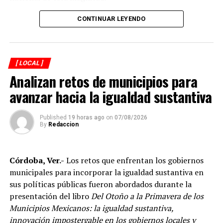
CONTINUAR LEYENDO
[ LOCAL ]
Analizan retos de municipios para
avanzar hacia la igualdad sustantiva
Published
19 horas ago
on
07/08/2026
By
Redaccion
Explicó que de los participantes serán seleccionados
Córdoba, Ver.-
Los retos que enfrentan los gobiernos
alrededor de 40 atletas que representarán a México en
municipales para incorporar la igualdad sustantiva en
el campeonato mundial programado para noviembre en
sus políticas públicas fueron abordados durante la
Georgia, por lo que el torneo en Córdoba también
presentación del libro
Del Otoño a la Primavera de los
funciona como una de las principales etapas para
Municipios Mexicanos: la igualdad sustantiva,
conformar al equipo nacional.
innovación impostergable en los gobiernos locales y