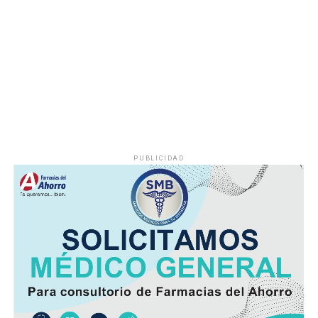
cuyo nivel de operación resultaba insuficiente, situación
que provocaba interrupciones constantes en el servicio,
especialmente en las viviendas ubicadas en las zonas
más altas.
Vecinos señalaron que durante la temporada de sequía
la escasez de agua se agravaba, obligando a muchas
familias a buscar alternativas para cubrir sus
necesidades diarias.
PUBLICIDAD
Dulce María Alducin Vallejo, habitante de la comunidad,
explicó que la petición fue presentada ante las
autoridades municipales y que, tras las gestiones
realizadas en conjunto con Hidrosistema, fue posible
concretar la obra que hoy permite mejorar el
suministro.
Además de incrementar la capacidad de conducción, la
nueva infraestructura incorpora válvulas y materiales de