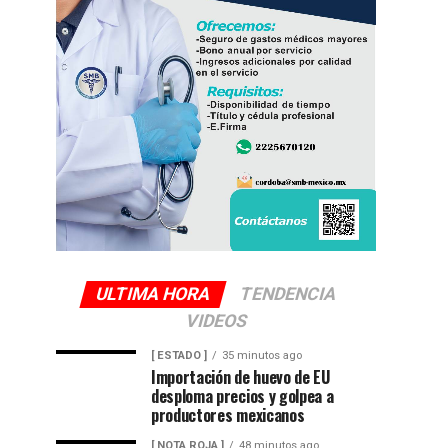
ULTIMA HORA
TENDENCIA
VIDEOS
[ ESTADO ]
35 minutos ago
Importación de huevo de EU
desploma precios y golpea a
productores mexicanos
[ NOTA ROJA ]
48 minutos ago