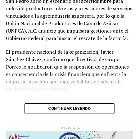
San Pedro abrió un escenario de incertidumbre para
miles de productores, obreros y prestadores de servicios
vinculados a la agroindustria azucarera, por lo que la
Unión Nacional de Productores de Caña de Azúcar
(UNPCA), A.C. anunció que impulsará gestiones ante el
Gobierno Federal para buscar el rescate de la factoría.
El presidente nacional de la organización, Javier
Sánchez Chávez, confirmó que directivos de Grupo
Porres le notificaron que la suspensión de operaciones
es consecuencia de la crisis financiera que enfrenta la
empresa, situación que, dijo, ya había sido advertida
desde principios de este año.
El dirigente sostuvo que una de las prioridades es
CONTINUAR LEYENDO
garantizar que los productores reciban el pago íntegro
de la caña entregada durante la zafra. Indicó que la
empresa se comprometió a cubrir los adeudos conforme
PUBLICIDAD
a la ley y a los acuerdos establecidos al concluir la