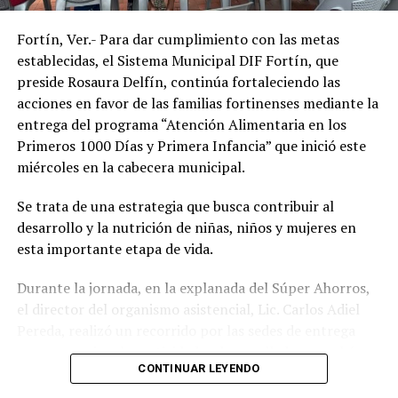
de vida de la población.
ANTES
Sanitizan mercado “El Parián” en Fortín
Fortín, Ver.- Para dar cumplimiento con las metas
establecidas, el Sistema Municipal DIF Fortín, que
preside Rosaura Delfín, continúa fortaleciendo las
acciones en favor de las familias fortinenses mediante la
entrega del programa “Atención Alimentaria en los
Primeros 1000 Días y Primera Infancia” que inició este
miércoles en la cabecera municipal.
Se trata de una estrategia que busca contribuir al
desarrollo y la nutrición de niñas, niños y mujeres en
esta importante etapa de vida.
Durante la jornada, en la explanada del Súper Ahorros,
el director del organismo asistencial, Lic. Carlos Adiel
Pereda, realizó un recorrido por las sedes de entrega
para supervisar las actividades desarrolladas por el área
CONTINUAR LEYENDO
de Plan Alimentario, reconociendo el compromiso y la
organización del personal encargado de llevar este