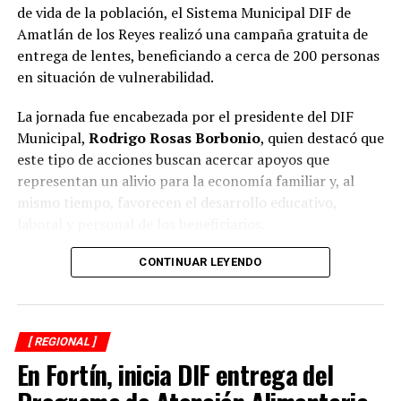
de vida de la población, el Sistema Municipal DIF de
Amatlán de los Reyes realizó una campaña gratuita de
entrega de lentes, beneficiando a cerca de 200 personas
en situación de vulnerabilidad.
La jornada fue encabezada por el presidente del DIF
Municipal,
Rodrigo Rosas Borbonio
, quien destacó que
este tipo de acciones buscan acercar apoyos que
representan un alivio para la economía familiar y, al
mismo tiempo, favorecen el desarrollo educativo,
laboral y personal de los beneficiarios.
Durante la campaña fueron atendidas niñas, niños,
CONTINUAR LEYENDO
adolescentes, jóvenes, adultos y personas adultas
mayores, quienes previamente se sometieron a
valoraciones visuales para determinar la graduación
[ REGIONAL ]
adecuada y recibir lentes acordes a sus necesidades.
En Fortín, inicia DIF entrega del
El presidente del organismo asistencial señaló que una