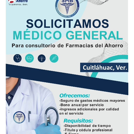
molienda.
El Ingenio San Pedro abastecía entre 17 mil y 18 mil
hectáreas de cultivo y concentraba la producción de
alrededor de siete mil cañeros, por lo que el cierre
tendrá repercusiones económicas no sólo en Lerdo de
Tejada, sino también en municipios como Saltabarranca
y Ángel R. Cabada, además de afectar a cortadores de
caña, transportistas, comercios y cientos de
trabajadores.
Sánchez Chávez informó que sostendrá reuniones con la
gobernadora Rocío Nahle García para analizar el
panorama y definir mecanismos que permitan atender
la emergencia que enfrenta el sector.
De manera paralela, la dirigencia nacional inició
negociaciones con los ingenios La Gloria, San Cristóbal y
Cuatotolapan para explorar la posibilidad de recibir
parte de la caña que ya no podrá procesarse en San