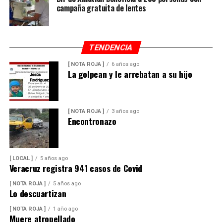
campaña gratuita de lentes
del Ingenio San Pedro representa un impacto
económico superior a los mil millones de pesos, cifra
que amenaza con afectar de manera directa la actividad
productiva y el sustento de miles de familias
TENDENCIA
veracruzanas ligadas al sector azucarero.
[ NOTA ROJA ]
6 años ago
La golpean y le arrebatan a su hijo
[ NOTA ROJA ]
3 años ago
Encontronazo
[ LOCAL ]
5 años ago
Veracruz registra 941 casos de Covid
[ NOTA ROJA ]
5 años ago
Lo descuartizan
[ NOTA ROJA ]
1 año ago
Muere atropellado