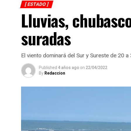
[ ESTADO ]
Lluvias, chubasco
suradas
El viento dominará del Sur y Sureste de 20 
Published
4 años ago
on
22/04/2022
By
Redaccion