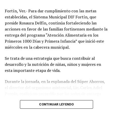
Fortín, Ver.- Para dar cumplimiento con las metas
establecidas, el Sistema Municipal DIF Fortín, que
preside Rosaura Delfín, continúa fortaleciendo las
acciones en favor de las familias fortinenses mediante la
entrega del programa “Atención Alimentaria en los
Primeros 1000 Días y Primera Infancia” que inició este
miércoles en la cabecera municipal.
Se trata de una estrategia que busca contribuir al
desarrollo y la nutrición de niñas, niños y mujeres en
esta importante etapa de vida.
Durante la jornada, en la explanada del Súper Ahorros,
el director del organismo asistencial, Lic. Carlos Adiel
Pereda, realizó un recorrido por las sedes de entrega
para supervisar las actividades desarrolladas por el área
CONTINUAR LEYENDO
de Plan Alimentario, reconociendo el compromiso y la
organización del personal encargado de llevar este