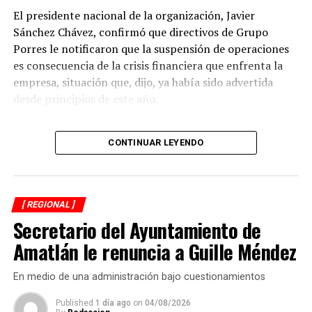
El presidente nacional de la organización, Javier
Sánchez Chávez, confirmó que directivos de Grupo
Porres le notificaron que la suspensión de operaciones
es consecuencia de la crisis financiera que enfrenta la
empresa, situación que, dijo, ya había sido advertida
desde principios de este año.
El dirigente sostuvo que una de las prioridades es
CONTINUAR LEYENDO
garantizar que los productores reciban el pago íntegro
de la caña entregada durante la zafra. Indicó que la
empresa se comprometió a cubrir los adeudos conforme
a la ley y a los acuerdos establecidos al concluir la
[ REGIONAL ]
molienda.
Secretario del Ayuntamiento de
El Ingenio San Pedro abastecía entre 17 mil y 18 mil
Amatlán le renuncia a Guille Méndez
hectáreas de cultivo y concentraba la producción de
alrededor de siete mil cañeros, por lo que el cierre
En medio de una administración bajo cuestionamientos
tendrá repercusiones económicas no sólo en Lerdo de
Published
1 día ago
on
04/08/2026
Tejada, sino también en municipios como Saltabarranca