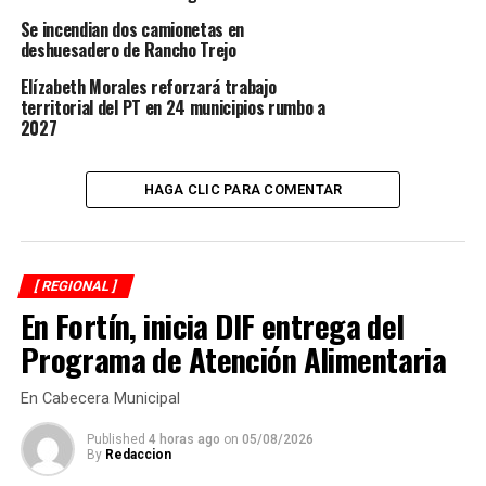
Se incendian dos camionetas en
Además de sales minerales y altén que sustituye a la
deshuesadero de Rancho Trejo
vinaza.
Elízabeth Morales reforzará trabajo
territorial del PT en 24 municipios rumbo a
RELATED TOPICS:
FEATURED
2027
DESPUÉS
Darán leche con subsidio a las familias vulnerables
HAGA CLIC PARA COMENTAR
ANTES
Invitan a participar en la Feria del Empleo Nogales
[ REGIONAL ]
En Fortín, inicia DIF entrega del
Programa de Atención Alimentaria
En Cabecera Municipal
Published
4 horas ago
on
05/08/2026
By
Redaccion