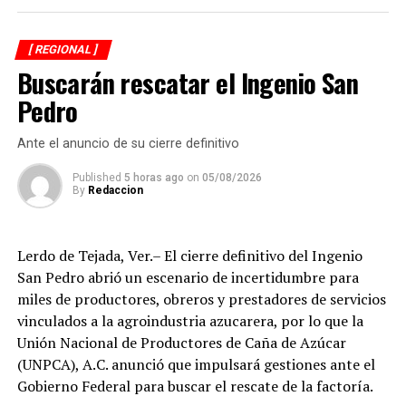
beneficio a la población para fortalecer la alimentación
y el desarrollo de las familias.
[ REGIONAL ]
Buscarán rescatar el Ingenio San
Asimismo, se informa a las personas beneficiarias que las
entregas continuarán los días jueves 6 y viernes 7 de
Pedro
agosto, de acuerdo con las sedes, horarios y localidades
que previamente fueron difundidos a través de los
Ante el anuncio de su cierre definitivo
canales oficiales del DIF, cuya institución refrenda su
Published
5 horas ago
on
05/08/2026
compromiso de trabajar de manera cercana con la
By
Redaccion
ciudadanía, demostrando con trabajo, resultados y
hechos que unidos hacemos de Fortín
Lerdo de Tejada, Ver.– El cierre definitivo del Ingenio
San Pedro abrió un escenario de incertidumbre para
miles de productores, obreros y prestadores de servicios
vinculados a la agroindustria azucarera, por lo que la
Unión Nacional de Productores de Caña de Azúcar
(UNPCA), A.C. anunció que impulsará gestiones ante el
Gobierno Federal para buscar el rescate de la factoría.