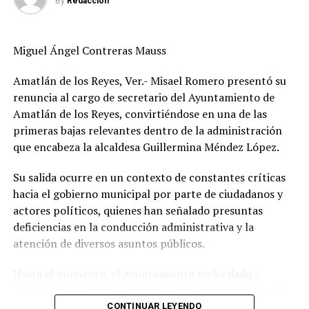
By
Redaccion
y Ángel R. Cabada, además de afectar a cortadores de
caña, transportistas, comercios y cientos de
trabajadores.
Miguel Ángel Contreras Mauss
Sánchez Chávez informó que sostendrá reuniones con la
Amatlán de los Reyes, Ver.- Misael Romero presentó su
gobernadora Rocío Nahle García para analizar el
renuncia al cargo de secretario del Ayuntamiento de
panorama y definir mecanismos que permitan atender
Amatlán de los Reyes, convirtiéndose en una de las
la emergencia que enfrenta el sector.
primeras bajas relevantes dentro de la administración
que encabeza la alcaldesa Guillermina Méndez López.
De manera paralela, la dirigencia nacional inició
negociaciones con los ingenios La Gloria, San Cristóbal y
Su salida ocurre en un contexto de constantes críticas
Cuatotolapan para explorar la posibilidad de recibir
hacia el gobierno municipal por parte de ciudadanos y
parte de la caña que ya no podrá procesarse en San
actores políticos, quienes han señalado presuntas
Pedro. Sin embargo, reconoció que la capacidad de
deficiencias en la conducción administrativa y la
molienda de esos complejos se encuentra prácticamente
atención de diversos asuntos públicos.
al límite, lo que dificulta absorber cerca de un millón de
Hasta el momento, el Ayuntamiento no ha dado a
toneladas adicionales.
conocer de manera oficial las causas de la renuncia ni ha
El líder cañero advirtió que enviar la producción a otras
informado quién ocupará la Secretaría del
CONTINUAR LEYENDO