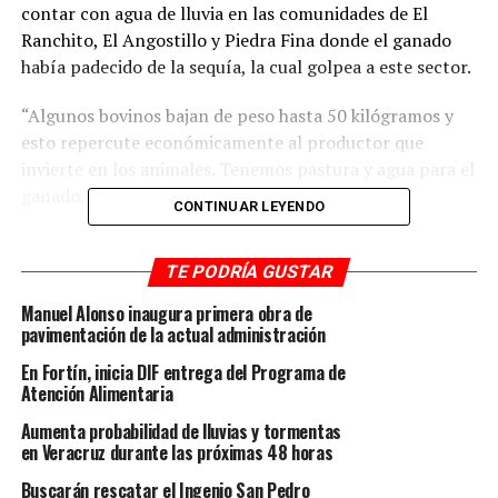
contar con agua de lluvia en las comunidades de El
Ranchito, El Angostillo y Piedra Fina donde el ganado
había padecido de la sequía, la cual golpea a este sector.
“Algunos bovinos bajan de peso hasta 50 kilógramos y
esto repercute económicamente al productor que
invierte en los animales. Tenemos pastura y agua para el
ganado, esto nos favorece”, expresó
CONTINUAR LEYENDO
Añadió que el kilógramo de becerro en píe se ha
mantenido en los últimos días entre los 53 y 54 pesos,
TE PODRÍA GUSTAR
que es buen precio para el ganadero.
Manuel Alonso inaugura primera obra de
pavimentación de la actual administración
Comentó que a través de la farmacia de la asociación
En Fortín, inicia DIF entrega del Programa de
ganadera se apoya a los productores con precios
Atención Alimentaria
accesibles y se cuenta con las vacunas para el
derriengue y once vías- para prevenir 11 enfermedades-
Aumenta probabilidad de lluvias y tormentas
en Veracruz durante las próximas 48 horas
y para eliminar la garrapata cuentan con garrapicidas y
alimento para ganado de engorda y lechero.
Buscarán rescatar el Ingenio San Pedro