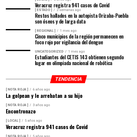
Veracruz registra 941 casos de Covid
[ ESTADO ]
2 semanas ago
Restos hallados en la autopista Orizaba-Puebla
son óseos y de larga data
[ REGIONAL ]
1 mes ago
Cinco municipios de la región permanecen en
foco rojo por vigilancia del dengue
UNCATEGORIZED
1 mes ago
Estudiantes del CETIS 143 obtienen segundo
lugar en olimpiada nacional de robótica
TENDENCIA
[ NOTA ROJA ]
6 años ago
La golpean y le arrebatan a su hijo
[ NOTA ROJA ]
3 años ago
Encontronazo
[ LOCAL ]
5 años ago
Veracruz registra 941 casos de Covid
[ NOTA ROJA ]
5 años ago