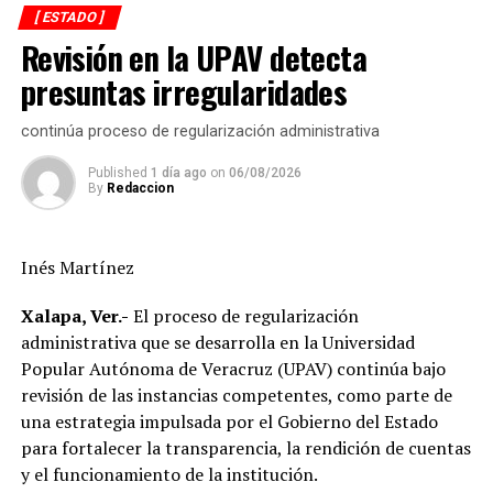
[ ESTADO ]
Revisión en la UPAV detecta
En ese sentido, el representante de CFE informó que las
interrupciones programadas en el suministro de energía
presuntas irregularidades
registradas en los últimos días obedecen a maniobras
técnicas indispensables para la ejecución de estas obras,
continúa proceso de regularización administrativa
las cuales permitirán brindar un servicio más eficiente,
Published
1 día ago
on
06/08/2026
confiable y de mayor calidad.
By
Redaccion
Asimismo el munícipe, refirió que entre los principales
acuerdos alcanzados destaca la continuidad de los
Inés Martínez
trabajos de sustitución de postes, renovación de líneas
eléctricas y cambio de transformadores, acciones que
Xalapa, Ver.-
El proceso de regularización
forman parte del programa de modernización de la
administrativa que se desarrolla en la Universidad
infraestructura eléctrica que impulsa la CFE en el
Popular Autónoma de Veracruz (UPAV) continúa bajo
municipio.
revisión de las instancias competentes, como parte de
una estrategia impulsada por el Gobierno del Estado
Destacó que, en apenas siete meses, la inversión ejercida
para fortalecer la transparencia, la rendición de cuentas
por la Comisión Federal de Electricidad en Alvarado
y el funcionamiento de la institución.
supera la realizada durante los últimos diez años,