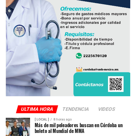
Finalmente, destacó que entre Veracruz y Puebla
operan ocho empresas productoras con más de 350
granjas avícolas, las cuales representan una importante
fuente de empleo y desarrollo económico para
comunidades rurales de ambas entidades.
ULTIMA HORA
TENDENCIA
VIDEOS
[ LOCAL ]
8 horas ago
Más de mil peleadores buscan en Córdoba un
boleto al Mundial de MMA