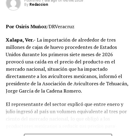
trabajadores que, hasta el momento, no han podido ser
Published
1 día ago
on
06/08/2026
By
Redaccion
localizados para efectos de la verificación
administrativa.
Por Osiris Muñoz
/DRVeracruz
Autoridades educativas señalaron que estas acciones
forman parte de un proceso de saneamiento
Xalapa, Ver.-
La importación de alrededor de tres
institucional cuyo objetivo es garantizar que la
millones de cajas de huevo procedentes de Estados
universidad opere bajo criterios de legalidad, eficiencia y
Unidos durante los primeros siete meses de 2026
transparencia, privilegiando el servicio que se brinda a
provocó una caída en el precio del producto en el
miles de estudiantes en la entidad.
mercado nacional, situación que ha impactado
directamente a los avicultores mexicanos, informó el
El Gobierno del Estado ha reiterado que las
presidente de la Asociación de Avicultores de Tehuacán,
investigaciones se desarrollan con apego a la ley y
Jorge García de la Cadena Romero.
respetando el debido proceso, por lo que hasta el
momento no existe una determinación definitiva sobre
El representante del sector explicó que entre enero y
responsabilidades individuales.
julio ingresó al país un volumen equivalente al tres por
ciento del mercado nacional, lo que obligó a los
No obstante, docentes que solicitaron el anonimato
productores mexicanos a reducir sus precios para
señalaron que un grupo de profesores ha manifestado
mantenerse competitivos frente al producto importado.
su inconformidad con el proceso de revisión, al