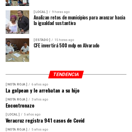
[ LOCAL ]
9 horas ago
Analizan retos de municipios para avanzar hacia
la igualdad sustantiva
[ ESTADO ]
15 horas ago
CFE invertirá 500 mdp en Alvarado
TENDENCIA
[ NOTA ROJA ]
6 años ago
La golpean y le arrebatan a su hijo
[ NOTA ROJA ]
3 años ago
Encontronazo
[ LOCAL ]
5 años ago
Veracruz registra 941 casos de Covid
[ NOTA ROJA ]
5 años ago