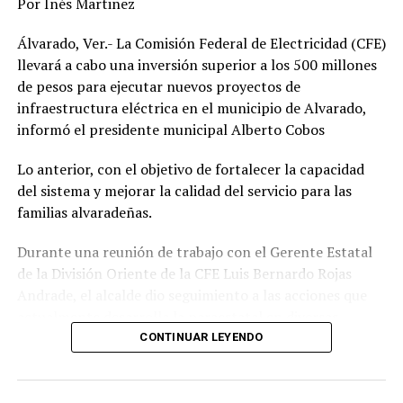
Por Inés Martinez
Álvarado, Ver.- La Comisión Federal de Electricidad (CFE)
llevará a cabo una inversión superior a los 500 millones
de pesos para ejecutar nuevos proyectos de
infraestructura eléctrica en el municipio de Alvarado,
informó el presidente municipal Alberto Cobos
Lo anterior, con el objetivo de fortalecer la capacidad
del sistema y mejorar la calidad del servicio para las
familias alvaradeñas.
Durante una reunión de trabajo con el Gerente Estatal
de la División Oriente de la CFE Luis Bernardo Rojas
Andrade, el alcalde dio seguimiento a las acciones que
actualmente desarrolla la paraestatal en diversas
comunidades, colonias y la zona centro de la
CONTINUAR LEYENDO
demarcación, donde se realizan trabajos de
mantenimiento, modernización y fortalecimiento de la
red eléctrica.