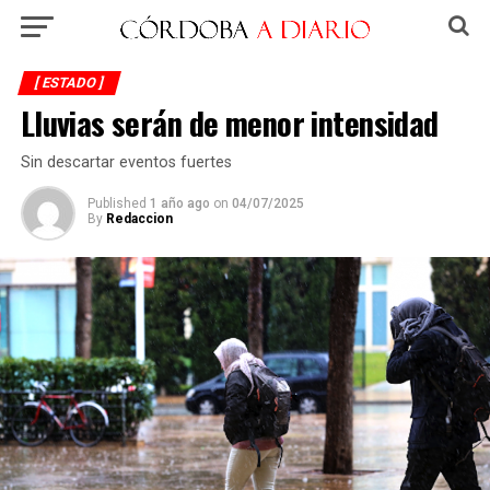
[ ESTADO ]
Lluvias serán de menor intensidad
Sin descartar eventos fuertes
Published
1 año ago
on
04/07/2025
By
Redaccion