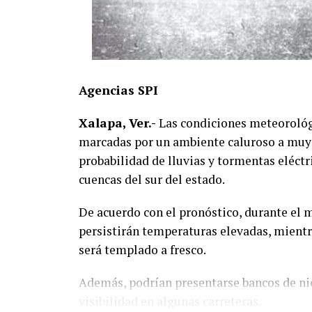
Agencias SPI
Xalapa, Ver.-
Las condiciones meteorológi
marcadas por un ambiente caluroso a muy 
probabilidad de lluvias y tormentas eléct
cuencas del sur del estado.
De acuerdo con el pronóstico, durante el m
persistirán temperaturas elevadas, mient
será templado a fresco.
Además, podrían presentarse bancos de nie
visibilidad en algunas carreteras.