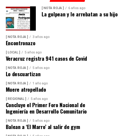
[ NOTA ROJA ]
6 años ago
La golpean y le arrebatan a su hijo
[ NOTA ROJA ]
3 años ago
Encontronazo
[ LOCAL ]
5 años ago
Veracruz registra 941 casos de Covid
[ NOTA ROJA ]
5 años ago
Lo descuartizan
[ NOTA ROJA ]
1 año ago
Muere atropellado
[ REGIONAL ]
5 años ago
Concluye el Primer Foro Nacional de
Ingeniería en Desarrollo Comunitario
[ NOTA ROJA ]
5 años ago
Balean a ‘El Marro’ al salir de gym