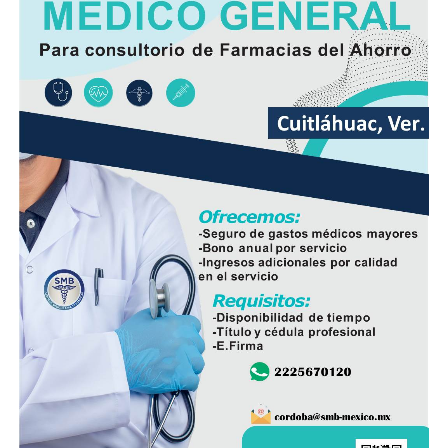
Comité de Obra,
Antonio Herrera Llanos
, recordó que
la pavimentación había sido solicitada desde hace varios
años por los habitantes de La Luz Palotal, por lo que
consideró que su ejecución mejorará las condiciones de
movilidad y seguridad para quienes diariamente utilizan
esta vialidad.
A la inauguración asistieron integrantes del Cabildo,
funcionarios municipales, representantes del comité de
obra y habitantes de la comunidad, quienes recorrieron
el tramo rehabilitado.
Con esta obra, el Ayuntamiento dio inicio formal al
programa de infraestructura de la presente
administración, con el objetivo de mejorar las vialidades
y fortalecer los servicios en distintos sectores del
municipio.