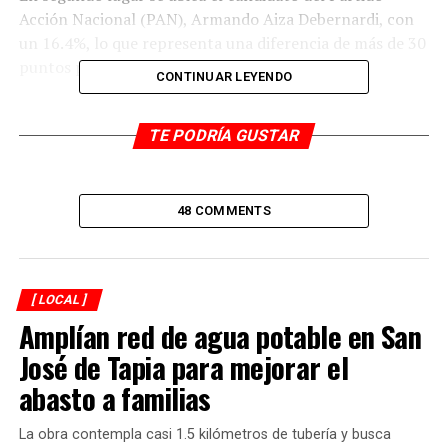
Acción Nacional (PAN), Armando Aiza Debernardi, con
un 16.4%, lo que representa una diferencia de más de 30
puntos porcentuales.
CONTINUAR LEYENDO
A la pregunta: “Tomando en cuenta los posibles
candidatos por partido político, ¿por quién votaría?”,
TE PODRÍA GUSTAR
los resultados fueron los siguientes:
Manuel Alonso Cerezo (Morena): 48.6%
48 COMMENTS
Armando Aiza Debernardi (PAN): 16.4%
Samantha Vicenttini Luna (Movimiento Ciudadano):
[ LOCAL ]
12.2%
Amplían red de agua potable en San
José de Tapia para mejorar el
Enrique Rustrían Villanueva (PRI): 4.8%
abasto a familias
Paola Castellanos (PT): 3.5%
La obra contempla casi 1.5 kilómetros de tubería y busca
No sabe / No contestó: 14.5%