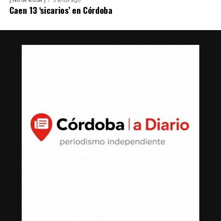
[ NOTA ROJA ]
5 años ago
Caen 13 ‘sicarios’ en Córdoba