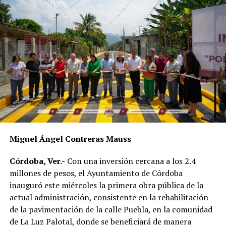
compromiso de servir a la población.
Como parte del fortalecimiento institucional, el
Ayuntamiento también informó que recientemente
fueron incorporadas nuevas unidades vehiculares para
ampliar la capacidad operativa de la corporación. Dos de
esos vehículos fueron asignados a la Policía de
Proximidad de Género, área encargada de atender casos
de violencia contra las mujeres y otros grupos en
situación de vulnerabilidad.
En el acto participaron integrantes del Cabildo, mandos
Miguel Ángel Contreras Mauss
policiacos y personal de las distintas áreas de Seguridad
Pública Municipal, quienes presenciaron la entrega del
Córdoba, Ver.-
Con una inversión cercana a los 2.4
nuevo equipamiento.
millones de pesos, el Ayuntamiento de Córdoba
inauguró este miércoles la primera obra pública de la
Con estas acciones, el gobierno municipal busca
actual administración, consistente en la rehabilitación
fortalecer la capacidad de respuesta de las
de la pavimentación de la calle Puebla, en la comunidad
corporaciones de seguridad y mejorar las condiciones en
de La Luz Palotal, donde se beneficiará de manera