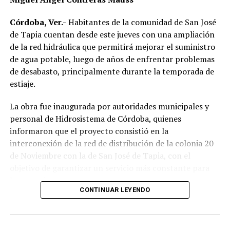
con los principios del movimiento que lidera el país,
Morena se perfila para refrendar su liderazgo en uno de
Córdoba, Ver.-
Habitantes de la comunidad de San José
los municipios más importantes del estado,
de Tapia cuentan desde este jueves con una ampliación
consolidando así su dominio en las urnas rumbo a la
de la red hidráulica que permitirá mejorar el suministro
jornada electoral de junio.
de agua potable, luego de años de enfrentar problemas
de desabasto, principalmente durante la temporada de
estiaje.
RELATED TOPICS:
DESPUÉS
La obra fue inaugurada por autoridades municipales y
Se avecinan lluvias intensas en la zona centro
personal de Hidrosistema de Córdoba, quienes
ANTES
informaron que el proyecto consistió en la
Ve Lety López falta de ánimos y propuestas claras en
interconexión de la red de distribución de la colonia 20
campañas
de Noviembre con la de San José de Tapia, con el
objetivo de garantizar un servicio más constante para
los usuarios.
CONTINUAR LEYENDO
De acuerdo con la información proporcionada, los
trabajos incluyeron la instalación de aproximadamente
mil 480 metros de tubería de polietileno de alta