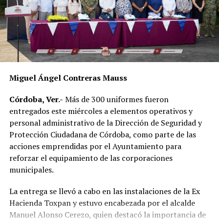
necesidades diarias.
Dulce María Alducin Vallejo, habitante de la comunidad,
explicó que la petición fue presentada ante las
autoridades municipales y que, tras las gestiones
realizadas en conjunto con Hidrosistema, fue posible
concretar la obra que hoy permite mejorar el
Miguel Ángel Contreras Mauss
suministro.
Córdoba, Ver.-
Más de 300 uniformes fueron
Además de incrementar la capacidad de conducción, la
entregados este miércoles a elementos operativos y
nueva infraestructura incorpora válvulas y materiales de
personal administrativo de la Dirección de Seguridad y
mayor resistencia, lo que permitirá mantener una mejor
Protección Ciudadana de Córdoba, como parte de las
operación del sistema y disminuir las afectaciones
acciones emprendidas por el Ayuntamiento para
derivadas de fallas en la red.
reforzar el equipamiento de las corporaciones
municipales.
Con esta ampliación, las autoridades municipales buscan
fortalecer la infraestructura hidráulica en las
La entrega se llevó a cabo en las instalaciones de la Ex
comunidades rurales y mejorar el acceso al agua potable
Hacienda Toxpan y estuvo encabezada por el alcalde
para cientos de familias que durante años enfrentaron
Manuel Alonso Cerezo, quien destacó la importancia de