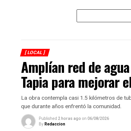
[ LOCAL ]
Amplían red de agua
Tapia para mejorar e
La obra contempla casi 1.5 kilómetros de tu
que durante años enfrentó la comunidad.
Published
2 horas ago
on
06/08/2026
By
Redaccion