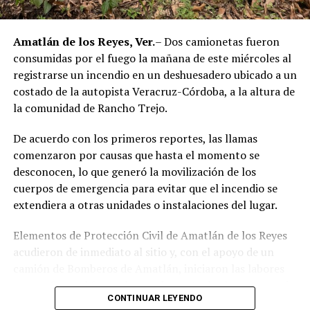
públicos relacionados con actividades ilícitas en la
región de las Altas Montañas.
Amatlán de los Reyes, Ver.
– Dos camionetas fueron
consumidas por el fuego la mañana de este miércoles al
La sentencia representa uno de los primeros fallos
registrarse un incendio en un deshuesadero ubicado a un
derivados de aquel operativo y confirma la
costado de la autopista Veracruz-Córdoba, a la altura de
responsabilidad penal de los exuniformados por delitos
la comunidad de Rancho Trejo.
relacionados con la posesión de droga y el
incumplimiento de sus funciones como servidores
De acuerdo con los primeros reportes, las llamas
públicos.
comenzaron por causas que hasta el momento se
desconocen, lo que generó la movilización de los
cuerpos de emergencia para evitar que el incendio se
extendiera a otras unidades o instalaciones del lugar.
Elementos de Protección Civil de Amatlán de los Reyes
acudieron de inmediato al sitio y, con el apoyo de un
camión de Bomberos de Amatlán, iniciaron las labores
para sofocar el fuego, logrando controlar la emergencia
CONTINUAR LEYENDO
tras varios minutos de trabajo.