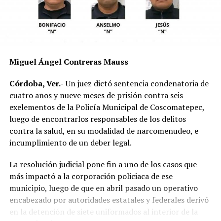
parte de las investigaciones para determinar la
mecánica del accidente y establecer si existió
responsabilidad por parte de alguno de los conductores.
Las autoridades exhortaron a los automovilistas y
Miguel Ángel Contreras Mauss
motociclistas a conducir con precaución, respetar los
límites de velocidad y aumentar la distancia de
Córdoba, Ver.-
Un juez dictó sentencia condenatoria de
seguridad entre vehículos, especialmente durante la
cuatro años y nueve meses de prisión contra seis
temporada de lluvias, cuando el riesgo de accidentes se
exelementos de la Policía Municipal de Coscomatepec,
incrementa en las carreteras de la región.
luego de encontrarlos responsables de los delitos
contra la salud, en su modalidad de narcomenudeo, e
La circulación en la zona se vio afectada por algunos
incumplimiento de un deber legal.
minutos mientras se realizaban las labores de auxilio y el
levantamiento de indicios por parte de las autoridades.
La resolución judicial pone fin a uno de los casos que
Posteriormente, el tránsito fue restablecido de manera
más impactó a la corporación policiaca de ese
normal.
municipio, luego de que en abril pasado un operativo
encabezado por autoridades estatales y federales derivó
en la detención de siete uniformados al interior de la