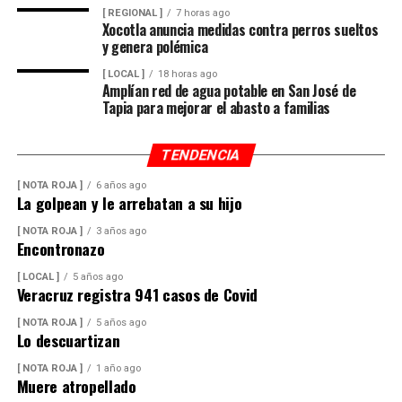
[ REGIONAL ]
7 horas ago
Xocotla anuncia medidas contra perros sueltos
y genera polémica
[ LOCAL ]
18 horas ago
Amplían red de agua potable en San José de
Tapia para mejorar el abasto a familias
TENDENCIA
[ NOTA ROJA ]
6 años ago
La golpean y le arrebatan a su hijo
[ NOTA ROJA ]
3 años ago
Encontronazo
[ LOCAL ]
5 años ago
Veracruz registra 941 casos de Covid
[ NOTA ROJA ]
5 años ago
Lo descuartizan
[ NOTA ROJA ]
1 año ago
Muere atropellado