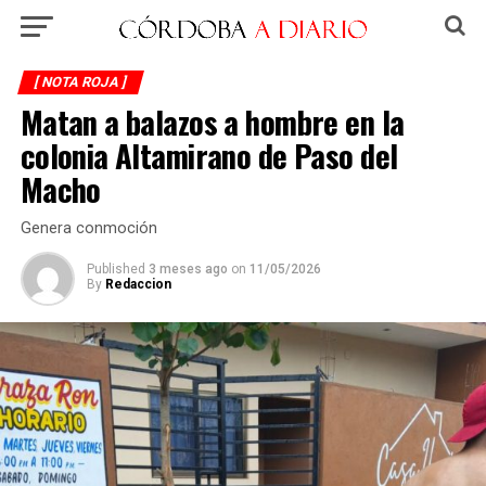
[ NOTA ROJA ]
Matan a balazos a hombre en la
colonia Altamirano de Paso del
Macho
Genera conmoción
Published
3 meses ago
on
11/05/2026
By
Redaccion