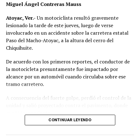
Miguel Ángel Contreras Mauss
Atoyac, Ver.-
Un motociclista resultó gravemente
lesionado la tarde de este jueves, luego de verse
involucrado en un accidente sobre la carretera estatal
Paso del Macho-Atoyac, a la altura del cerro del
Chiquihuite.
De acuerdo con los primeros reportes, el conductor de
la motocicleta presuntamente fue impactado por
alcance por un automóvil cuando circulaba sobre ese
tramo carretero.
A consecuencia del fuerte golpe, perdió el control de la
unidad y salió proyectado contra el pavimento, donde
quedó inconsciente.
CONTINUAR LEYENDO
Testigos del accidente solicitaron de inmediato el apoyo
de los cuerpos de emergencia al percatarse de que el