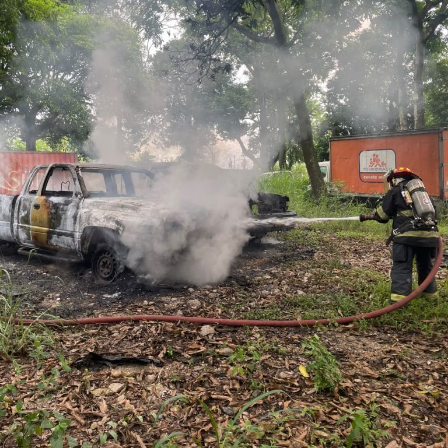
Bonifacio “N”, imponiéndoles una pena de cuatro años y
nueve meses de prisión.
Los ahora sentenciados formaban parte de la Policía
Municipal de Coscomatepec durante la administración
del alcalde de Movimiento Ciudadano, Armando Reyes
Muñoz, y permanecerán recluidos en el Centro de
Reinserción Social de Mediana Seguridad de La Toma, en
Amatlán de los Reyes, donde cumplirán la condena.
Aunque durante el operativo fueron detenidos siete
policías municipales, la sentencia dada a conocer
corresponde únicamente a seis de ellos. Hasta el
momento, las autoridades no han informado la situación
jurídica del séptimo implicado.
El caso evidenció presuntas irregularidades dentro de la
corporación policiaca y motivó la intervención de
autoridades estatales y federales, en un contexto de
reforzamiento de las investigaciones contra servidores