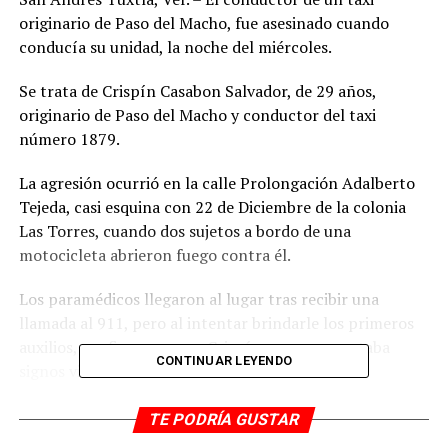
originario de Paso del Macho, fue asesinado cuando
conducía su unidad, la noche del miércoles.
Se trata de Crispín Casabon Salvador, de 29 años,
originario de Paso del Macho y conductor del taxi
número 1879.
La agresión ocurrió en la calle Prolongación Adalberto
Tejeda, casi esquina con 22 de Diciembre de la colonia
Las Torres, cuando dos sujetos a bordo de una
motocicleta abrieron fuego contra él.
Los paramédicos llegaron al lugar tras recibir una
llamada al 911, pero al intentar brindarle los primeros
auxilios, confirmaron que Crispín ya no presentaba
CONTINUAR LEYENDO
signos vitales.
La zona fue acordonada por las autoridades para iniciar
TE PODRÍA GUSTAR
las investigaciones correspondientes, sin que hasta el