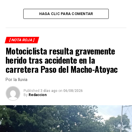
momento se tengan pistas claras sobre los
responsables.
HAGA CLIC PARA COMENTAR
Este trágico hecho ha conmocionado a los habitantes de
San Andrés Tuxtla, un municipio que, en los últimos
meses, ha registrado un preocupante incremento en la
[ NOTA ROJA ]
violencia.
Motociclista resulta gravemente
herido tras accidente en la
Las autoridades se encuentran trabajando en la
búsqueda de los agresores, mientras la familia del joven
carretera Paso del Macho-Atoyac
pide justicia ante el cruel asesinato.
Por la lluvia
RELATED TOPICS:
Published
3 días ago
on
06/08/2026
By
Redaccion
DESPUÉS
Lo asesinan a tiros
ANTES
Bebé recién nacida es hallada muerta en la calle