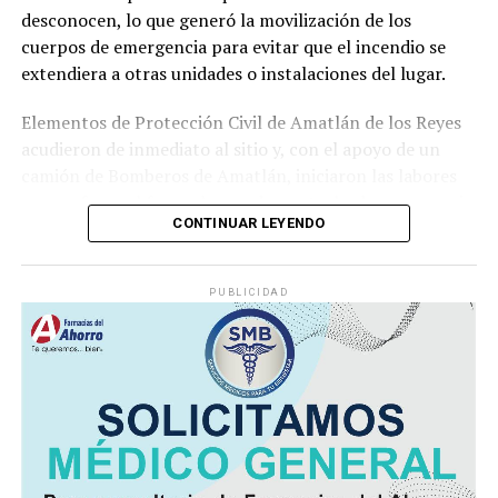
desconocen, lo que generó la movilización de los
cuerpos de emergencia para evitar que el incendio se
extendiera a otras unidades o instalaciones del lugar.
Elementos de Protección Civil de Amatlán de los Reyes
acudieron de inmediato al sitio y, con el apoyo de un
camión de Bomberos de Amatlán, iniciaron las labores
para sofocar el fuego, logrando controlar la emergencia
CONTINUAR LEYENDO
tras varios minutos de trabajo.
Como resultado del siniestro, dos camionetas quedaron
PUBLICIDAD
con daños totales a consecuencia de las llamas. No se
reportaron personas lesionadas ni fue necesario evacuar
la zona.
Las autoridades realizaron una inspección en el
deshuesadero para descartar riesgos adicionales y
determinar las posibles causas que originaron el
incendio.