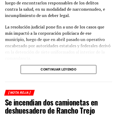
incrementa en las carreteras de la región.
luego de encontrarlos responsables de los delitos
contra la salud, en su modalidad de narcomenudeo, e
La circulación en la zona se vio afectada por algunos
incumplimiento de un deber legal.
minutos mientras se realizaban las labores de auxilio y el
levantamiento de indicios por parte de las autoridades.
La resolución judicial pone fin a uno de los casos que
Posteriormente, el tránsito fue restablecido de manera
más impactó a la corporación policiaca de ese
normal.
municipio, luego de que en abril pasado un operativo
encabezado por autoridades estatales y federales derivó
en la detención de siete uniformados al interior de la
comandancia.
La intervención se realizó el 10 de abril mediante un
CONTINUAR LEYENDO
despliegue conjunto de agentes de la Policía Ministerial,
elementos de la Secretaría de Marina (Semar) y de la
Secretaría de Seguridad Pública (SSP), quienes
[ NOTA ROJA ]
ejecutaron una revisión en las instalaciones de la
Se incendian dos camionetas en
corporación municipal.
deshuesadero de Rancho Trejo
Durante la inspección, los efectivos localizaron diversas