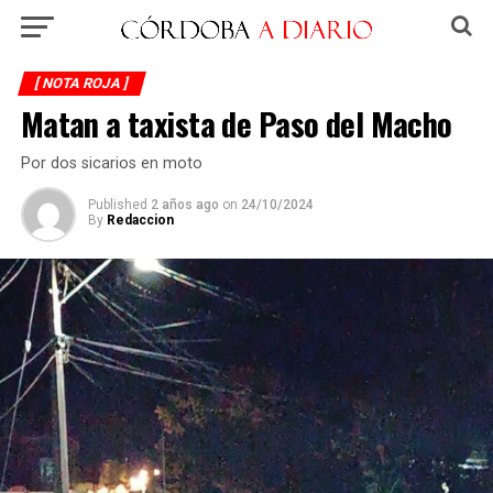
[ NOTA ROJA ]
Matan a taxista de Paso del Macho
Por dos sicarios en moto
Published
2 años ago
on
24/10/2024
By
Redaccion