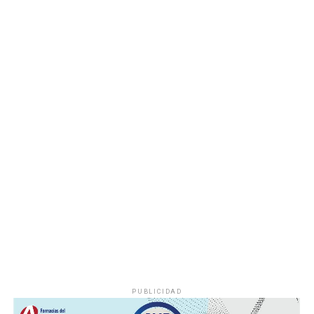
Las autoridades realizaron una inspección en el
deshuesadero para descartar riesgos adicionales y
determinar las posibles causas que originaron el
incendio.
Hasta el momento no se ha informado si el fuego fue
provocado por una falla mecánica, un cortocircuito o
algún otro factor, por lo que serán las investigaciones
correspondientes las que determinen el origen del
siniestro.
PUBLICIDAD