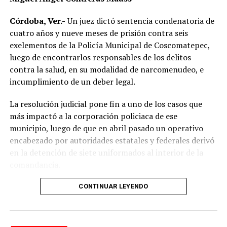
motociclistas a conducir con precaución, respetar los
límites de velocidad y aumentar la distancia de
Córdoba, Ver.-
Un juez dictó sentencia condenatoria de
seguridad entre vehículos, especialmente durante la
cuatro años y nueve meses de prisión contra seis
temporada de lluvias, cuando el riesgo de accidentes se
exelementos de la Policía Municipal de Coscomatepec,
incrementa en las carreteras de la región.
luego de encontrarlos responsables de los delitos
contra la salud, en su modalidad de narcomenudeo, e
La circulación en la zona se vio afectada por algunos
incumplimiento de un deber legal.
minutos mientras se realizaban las labores de auxilio y el
levantamiento de indicios por parte de las autoridades.
La resolución judicial pone fin a uno de los casos que
Posteriormente, el tránsito fue restablecido de manera
más impactó a la corporación policiaca de ese
normal.
municipio, luego de que en abril pasado un operativo
encabezado por autoridades estatales y federales derivó
en la detención de siete uniformados al interior de la
comandancia.
La intervención se realizó el 10 de abril mediante un
CONTINUAR LEYENDO
despliegue conjunto de agentes de la Policía Ministerial,
elementos de la Secretaría de Marina (Semar) y de la
Secretaría de Seguridad Pública (SSP), quienes