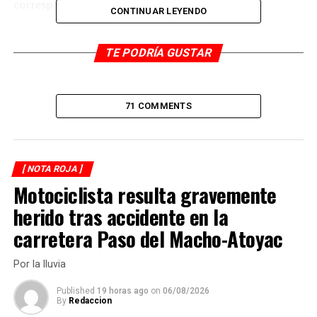
correspondiente.
CONTINUAR LEYENDO
Las autoridades exhortan a padres de familia y
motociclistas en general a tomar precauciones, respetar
TE PODRÍA GUSTAR
los límites de edad para conducir y usar equipo de
protección adecuado, con el fin de evitar este tipo de
incidentes.
71 COMMENTS
RELATED TOPICS:
DESPUÉS
[ NOTA ROJA ]
Muere prensado en vehículo
Motociclista resulta gravemente
ANTES
herido tras accidente en la
Un herido en choque
carretera Paso del Macho-Atoyac
Por la lluvia
Published
19 horas ago
on
06/08/2026
By
Redaccion