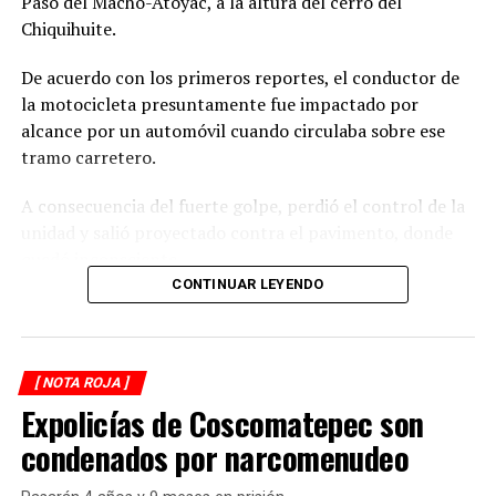
Paso del Macho-Atoyac, a la altura del cerro del
Chiquihuite.
De acuerdo con los primeros reportes, el conductor de
la motocicleta presuntamente fue impactado por
alcance por un automóvil cuando circulaba sobre ese
tramo carretero.
A consecuencia del fuerte golpe, perdió el control de la
unidad y salió proyectado contra el pavimento, donde
quedó inconsciente.
CONTINUAR LEYENDO
Testigos del accidente solicitaron de inmediato el apoyo
de los cuerpos de emergencia al percatarse de que el
motociclista permanecía inmóvil sobre la carpeta
[ NOTA ROJA ]
asfáltica, mientras otros automovilistas redujeron la
Expolicías de Coscomatepec son
velocidad para evitar otro percance.
condenados por narcomenudeo
Al sitio arribaron paramédicos de Protección Civil de
Atoyac, quienes brindaron los primeros auxilios al