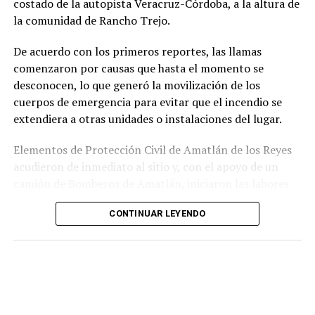
costado de la autopista Veracruz-Córdoba, a la altura de
responsabilidad penal de los exuniformados por delitos
la comunidad de Rancho Trejo.
relacionados con la posesión de droga y el
incumplimiento de sus funciones como servidores
De acuerdo con los primeros reportes, las llamas
públicos.
comenzaron por causas que hasta el momento se
desconocen, lo que generó la movilización de los
cuerpos de emergencia para evitar que el incendio se
extendiera a otras unidades o instalaciones del lugar.
Elementos de Protección Civil de Amatlán de los Reyes
acudieron de inmediato al sitio y, con el apoyo de un
camión de Bomberos de Amatlán, iniciaron las labores
para sofocar el fuego, logrando controlar la emergencia
CONTINUAR LEYENDO
tras varios minutos de trabajo.
Como resultado del siniestro, dos camionetas quedaron
con daños totales a consecuencia de las llamas. No se
reportaron personas lesionadas ni fue necesario evacuar
la zona.