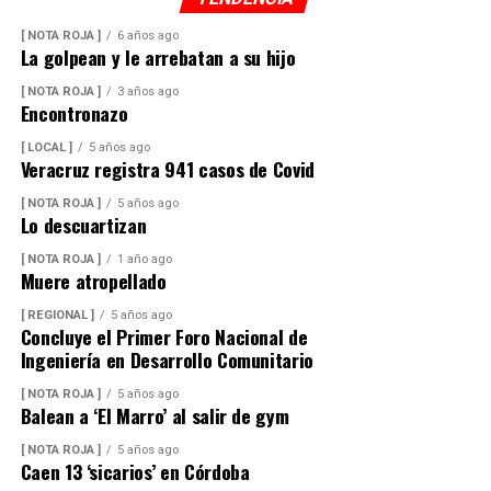
[ NOTA ROJA ]
6 años ago
La golpean y le arrebatan a su hijo
[ NOTA ROJA ]
3 años ago
Encontronazo
[ LOCAL ]
5 años ago
Veracruz registra 941 casos de Covid
[ NOTA ROJA ]
5 años ago
Lo descuartizan
[ NOTA ROJA ]
1 año ago
Muere atropellado
[ REGIONAL ]
5 años ago
Concluye el Primer Foro Nacional de
Ingeniería en Desarrollo Comunitario
[ NOTA ROJA ]
5 años ago
Balean a ‘El Marro’ al salir de gym
[ NOTA ROJA ]
5 años ago
Caen 13 ‘sicarios’ en Córdoba