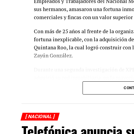
Empleados y Trabajadores del Nacional Mo
sus hermanos, amasaron una fortuna inmobi
comerciales y fincas con un valor superior
Con más de 25 años al frente de la organi
fortuna inexplicable, con la adquisición d
Quintana Roo, la cual logró construir con
Zayún González.
Durante una segunda investigación de XPE
adquirió su red inmobiliaria, en la mayoría
con una valuación menor del verdadero co
CONT
patrimonio del Clan Zayún y que constitu
La compra de diez propiedades a nombre de
adquiridas por sus hermanos, evidencian no 
[ NACIONAL ]
declaraciones fiscales que refuerzan la hi
Telefónica anuncia s
irregularidades.