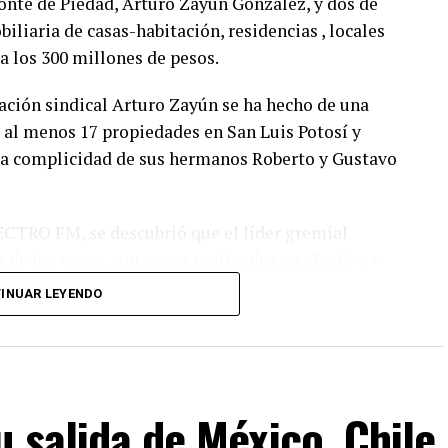
nte de Piedad, Arturo Zayún González, y dos de
liaria de casas-habitación, residencias , locales
 a los 300 millones de pesos.
zación sindical Arturo Zayún se ha hecho de una
e al menos 17 propiedades en San Luis Potosí y
 la complicidad de sus hermanos Roberto y Gustavo
CTRO FM, se descubrió que el líder gremial
 de los casos, con pagos realizados en efectivo y
sto de las propiedades que hoy forman parte del
INUAR LEYENDO
yen una simulación de compraventas.
l secretario general del sindicato y ocho
sólo el uso de efectivo, sino la falta de
pótesis de una evasión sistemática y de graves
u salida de México, Chile