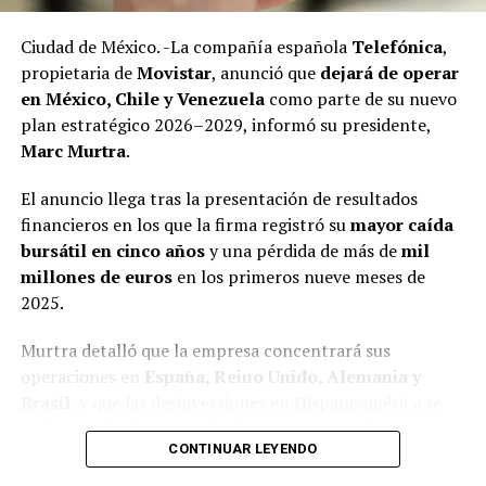
Ciudad de México. -La compañía española
Telefónica
,
Las investigaciones encontraron que, al igual que otros
propietaria de
Movistar
, anunció que
dejará de operar
líderes sindicales en México, la gestión de Arturo Zayún
en México, Chile y Venezuela
como parte de su nuevo
está marcada por decisiones financieras con
plan estratégico 2026–2029, informó su presidente,
mecanismos poco transparentes y que le han permitido
Marc Murtra
.
adquirir propiedades inmuebles, realizar negocios con
opacidad y un nivel de vida superior al que debería
El anuncio llega tras la presentación de resultados
tener.
financieros en los que la firma registró su
mayor caída
bursátil en cinco años
y una pérdida de más de
mil
Además de su función sindical, Zayún González aparece
millones de euros
en los primeros nueve meses de
vinculado con negocios paralelos y familiares.
2025.
Adicionalmente a la joyería que se dio a conocer en el
Murtra detalló que la empresa concentrará sus
reportaje anterior (https://xpectrofm.com/se-empena-
operaciones en
España, Reino Unido, Alemania y
lider-del-sindicato-del-nmp-en-realizar-operaciones-
Brasil
, y que las desinversiones en Hispanoamérica se
sospechosas/, se descubrió un nuevo negocio de
realizarán de forma gradual para no afectar las
compraventa de oro, ubicado a una cuadra de una
CONTINUAR LEYENDO
negociaciones con potenciales compradores.
sucursal del Monte de Piedad, llamado Presta Express.