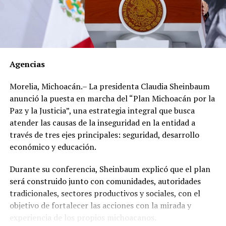
millones de pesos y las cuatro encontradas
recientemente por más de 200 millones de pesos.
Los documentos oficiales demuestran que el 30 de
marzo de 2012 el dirigente gremial adquirió en el Club
Agencias
de Golf Campestre de San Luis Potosí un inmueble de
540 metros cuadrados con un valor declarado de 2
Morelia, Michoacán.– La presidenta Claudia Sheinbaum
millones 671 mil 425 pesos, cuyo pago realizó en una
anunció la puesta en marcha del “Plan Michoacán por la
sola exhibición.
Paz y la Justicia”, una estrategia integral que busca
atender las causas de la inseguridad en la entidad a
Sin embargo, al hacer una revisión de propiedades en la
través de tres ejes principales: seguridad, desarrollo
zona, se encontró que, en lugar de los 2 millones 671
económico y educación.
mil 425 pesos que pagó, el inmueble tiene un valor real
estimado de entre 17 y 49 millones de pesos.
Durante su conferencia, Sheinbaum explicó que el plan
será construido junto con comunidades, autoridades
Un año después, el 21 de mayo de 2013, adquirió en el
tradicionales, sectores productivos y sociales, con el
Fraccionamiento Matamoros, también de San Luis
objetivo de fortalecer las acciones con la mirada y
Potosí, un inmueble de 280 metros cuadrados, con un
experiencia de los propios michoacanos.
valor declarado de 560 mil 700 pesos con pago de