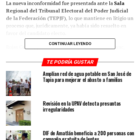
La nueva inconformidad fue presentada ante la
Sala
Regional del Tribunal Electoral del Poder Judicial
de la Federación (TEPJF)
, lo que mantiene en litigio un
proceso que, jurídicamente, ya había sido resuelto en
favor del candidato electo.
CONTINUAR LEYENDO
Rojas Castro, presidente municipal electo de Atoyac,
advirtió que no permitirá que se desconozca la voluntad
popular.
TE PODRÍA GUSTAR
Amplían red de agua potable en San José de
“Este triunfo no es solo mío
Tapia para mejorar el abasto a familias
ni de un partido, es de
todas y todos los
Revisión en la UPAV detecta presuntas
atoyaquenses que confiaron
irregularidades
en este proyecto. Nadie nos
arrebatará lo que juntos
DIF de Amatlán beneficia a 200 personas con
campaña gratuita de lentes