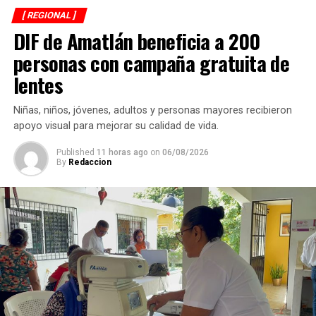
Ratifica TEV triunfo de Guillermina Méndez en Amatlán
[ REGIONAL ]
de los Reyes
DIF de Amatlán beneficia a 200
personas con campaña gratuita de
lentes
Niñas, niños, jóvenes, adultos y personas mayores recibieron
apoyo visual para mejorar su calidad de vida.
Published
11 horas ago
on
06/08/2026
By
Redaccion