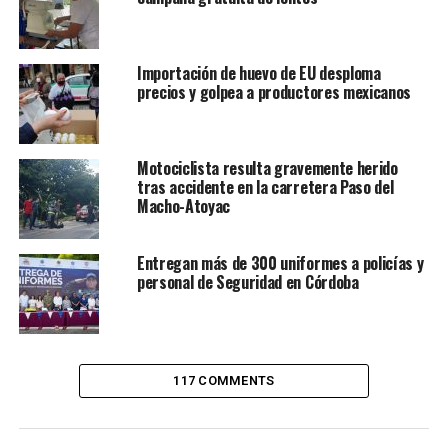
logramos”, afirmó.
El alcalde electo adelantó que el
1 de enero de 2026
Importación de huevo de EU desploma
tomará posesión del cargo y que su administración
precios y golpea a productores mexicanos
estará marcada por la
honestidad, la transparencia y
el compromiso con la gente
, para consolidar lo que
llamó “el mejor gobierno en la historia de Atoyac”.
Motociclista resulta gravemente herido
tras accidente en la carretera Paso del
Mientras tanto, la ciudadanía permanece atenta a la
Macho-Atoyac
resolución definitiva de la Sala Regional del TEPJF, con
el reclamo de que
los tribunales respeten lo ya
Entregan más de 300 uniformes a policías y
decidido en las urnas y ratificado en Veracruz
.
personal de Seguridad en Córdoba
RELATED TOPICS:
FEATURED
DESPUÉS
117 COMMENTS
Guillermina Méndez entrega Plan Hídrico Municipal
2025–2030
ANTES