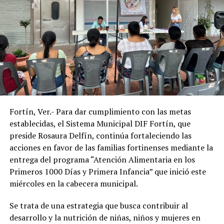
gratuita a un instrumento indispensable para sus
actividades diarias.
Con estas acciones, el Sistema Municipal DIF de
Amatlán de los Reyes reafirmó su compromiso de
trabajar en favor de los sectores más vulnerables del
municipio, acercando programas de asistencia social que
contribuyan a mejorar la salud, la inclusión y la calidad
de vida de la población.
Fortín, Ver.- Para dar cumplimiento con las metas
establecidas, el Sistema Municipal DIF Fortín, que
preside Rosaura Delfín, continúa fortaleciendo las
acciones en favor de las familias fortinenses mediante la
entrega del programa “Atención Alimentaria en los
Primeros 1000 Días y Primera Infancia” que inició este
miércoles en la cabecera municipal.
Se trata de una estrategia que busca contribuir al
desarrollo y la nutrición de niñas, niños y mujeres en