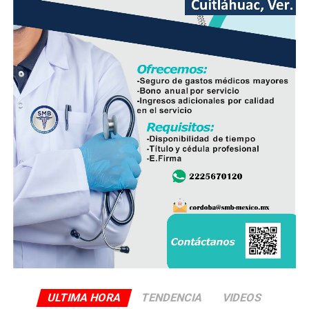
Asimismo, adelantó que la próxima semana presentará
ante la presidenta Claudia Sheinbaum Pardo una
propuesta para que el Gobierno Federal intervenga y
analice opciones que permitan rescatar el ingenio y
preservar una de las principales fuentes de empleo de la
región.
De acuerdo con las estimaciones de la UNPCA, el cierre
del Ingenio San Pedro representa un impacto
económico superior a los mil millones de pesos, cifra
que amenaza con afectar de manera directa la actividad
productiva y el sustento de miles de familias
veracruzanas ligadas al sector azucarero.
ULTIMA HORA
TENDENCIA
VIDEOS