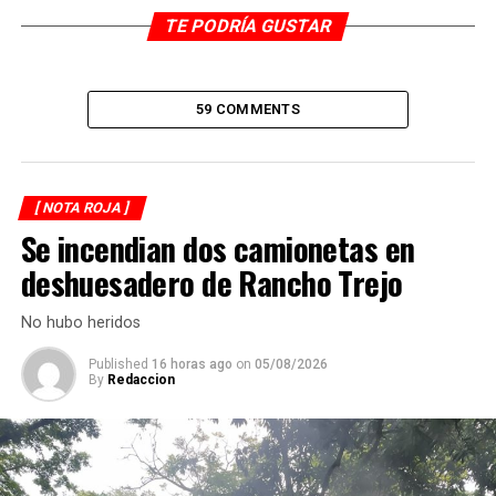
y determinar si hubo algún otro factor involucrado en el
TE PODRÍA GUSTAR
fatal percance.
RELATED TOPICS:
59 COMMENTS
DESPUÉS
Hallan cuatro cuerpos en la carretera Acatlán-El Amate
ANTES
[ NOTA ROJA ]
Abaten a cinco secuestradores
Se incendian dos camionetas en
deshuesadero de Rancho Trejo
No hubo heridos
Published
16 horas ago
on
05/08/2026
By
Redaccion