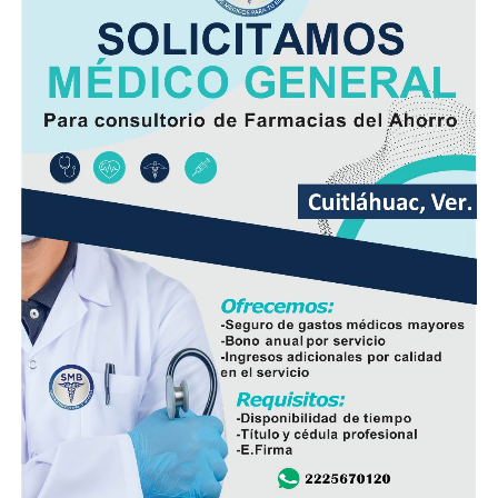
Minutos después, el autobús fue encontrado
abandonado en el cruce de la calle 26 y la avenida 9, en
la colonia San José, donde quedó bajo resguardo de las
autoridades como parte de las investigaciones.
Elementos de la Policía Municipal y Estatal acordonaron
el área del accidente para preservar los indicios, en
tanto personal de Tránsito Municipal realizó las
primeras diligencias para establecer la mecánica del
hecho.
Peritos de la Fiscalía General del Estado y agentes de la
Policía Ministerial llevaron a cabo el procesamiento de
la escena y ordenaron el levantamiento del cuerpo, que
fue trasladado al Servicio Médico Forense (Semefo),
donde permanece en espera de su identificación oficial.