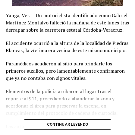
Yanga, Ver. – Un motociclista identificado como Gabriel
Martínez Montalvo falleció la mañana de este lunes tras
derrapar sobre la carretera estatal Córdoba-Veracruz.
El accidente ocurrió a la altura de la localidad de Piedras
Blancas; la víctima era vecina de este mismo municipio.
Paramédicos acudieron al sitio para brindarle los
primeros auxilios, pero lamentablemente confirmaron
que ya no contaba con signos vitales.
Elementos de la policía arribaron al lugar tras el
reporte al 911, procediendo a abanderar la zona y
acordonar el área para preservar la escena, en
cumplimiento del protocolo de cadena de custodia.
CONTINUAR LEYENDO
Las autoridades correspondientes realizarán las
investigaciones para esclarecer las causas del accidente