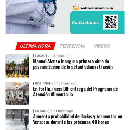
La unidad involucrada fue asegurada y puesta a
disposición de la autoridad ministerial, que integró la
carpeta de investigación correspondiente para localizar
al conductor y determinar su responsabilidad en el
atropellamiento.
ULTIMA HORA
TENDENCIA
VIDEOS
[ LOCAL ]
10 horas ago
Las maniobras periciales obligaron al cierre parcial de la
Manuel Alonso inaugura primera obra de
pavimentación de la actual administración
circulación en ese sector del centro de la ciudad durante
varios minutos, generando afectaciones al tránsito
vehicular.
[ REGIONAL ]
10 horas ago
En Fortín, inicia DIF entrega del Programa de
Atención Alimentaria
[ ESTADO ]
11 horas ago
Aumenta probabilidad de lluvias y tormentas en
Veracruz durante las próximas 48 horas