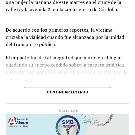
una mujer la mañana de este martes en el cruce de la
calle 6 y la avenida 2, en la zona centro de Córdoba.
De acuerdo con los primeros reportes, la víctima
cruzaba la vialidad cuando fue alcanzada por la unidad
del transporte público.
El impacto fue de tal magnitud que murió en el lugar,
quedando su cuerpo tendido sobre la carpeta asfáltica
mientras testigos solicitaban el apoyo de los cuerpos de
emergencia.
CONTINUAR LEYENDO
Lejos de detenerse para auxiliar a la víctima, el operador
continuó su marcha y abandonó la escena, lo que
PUBLICIDAD
movilizó a corporaciones de seguridad para tratar de
ubicar tanto al responsable como al vehículo.