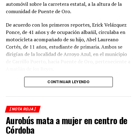
automóvil sobre la carretera estatal, a la altura de la
comunidad de Puente de Oro.
De acuerdo con los primeros reportes, Erick Velázquez
Ponce, de 41 años y de ocupación albañil, circulaba en
motocicleta acompañado de su hijo, Abel Laureano
Cortés, de 11 años, estudiante de primaria. Ambos se
dirigían de la localidad de Arroyo Azul, en el municipio
de Carrillo Puerto, hacia Puente de Oro, perteneciente a
Amatlán de los Reyes.
El accidente ocurrió cuando, presuntamente, un
CONTINUAR LEYENDO
automóvil que circulaba detrás de la motocicleta los
impactó por alcance, provocando que ambos cayeran
sobre la carpeta asfáltica.
[ NOTA ROJA ]
Aurobús mata a mujer en centro de
Testigos solicitaron el apoyo de los cuerpos de
emergencia, quienes brindaron atención prehospitalaria
Córdoba
a los lesionados y los trasladaron a un hospital para su