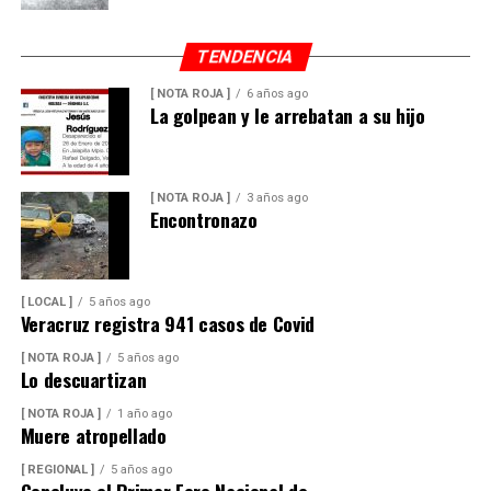
TENDENCIA
[ NOTA ROJA ]
6 años ago
La golpean y le arrebatan a su hijo
[ NOTA ROJA ]
3 años ago
Encontronazo
[ LOCAL ]
5 años ago
Veracruz registra 941 casos de Covid
[ NOTA ROJA ]
5 años ago
Lo descuartizan
[ NOTA ROJA ]
1 año ago
Muere atropellado
[ REGIONAL ]
5 años ago
Concluye el Primer Foro Nacional de