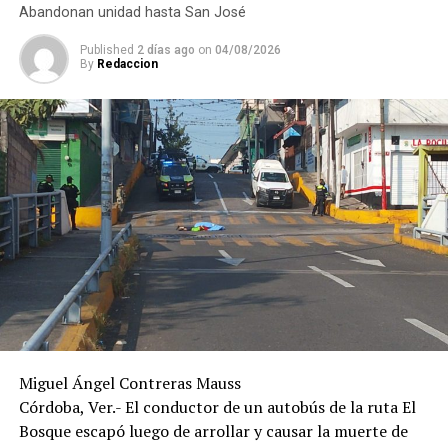
valoración médica.
Abandonan unidad hasta San José
De acuerdo con versiones recabadas en el lugar, el
Published
2 días ago
on
04/08/2026
By
Redaccion
conductor del automóvil permaneció en el sitio tras el
percance, en tanto las autoridades realizaron las
diligencias correspondientes para determinar las causas
del accidente y el deslinde de responsabilidades.
Miguel Ángel Contreras Mauss
Córdoba, Ver.- El conductor de un autobús de la ruta El
Bosque escapó luego de arrollar y causar la muerte de