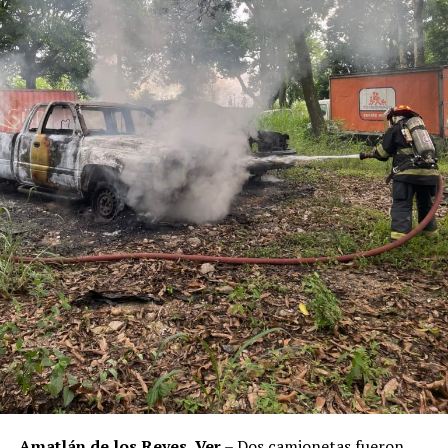
Los ahora sentenciados formaban parte de la Policía
Municipal de Coscomatepec durante la administración
del alcalde de Movimiento Ciudadano, Armando Reyes
Muñoz, y permanecerán recluidos en el Centro de
Reinserción Social de Mediana Seguridad de La Toma, en
Amatlán de los Reyes, donde cumplirán la condena.
Aunque durante el operativo fueron detenidos siete
policías municipales, la sentencia dada a conocer
corresponde únicamente a seis de ellos. Hasta el
momento, las autoridades no han informado la situación
jurídica del séptimo implicado.
El caso evidenció presuntas irregularidades dentro de la
corporación policiaca y motivó la intervención de
autoridades estatales y federales, en un contexto de
reforzamiento de las investigaciones contra servidores
públicos relacionados con actividades ilícitas en la
región de las Altas Montañas.
Amatlán de los Reyes, Ver.
– Dos camionetas fueron