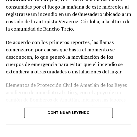
consumidas por el fuego la mañana de este miércoles al
La sentencia representa uno de los primeros fallos
registrarse un incendio en un deshuesadero ubicado a un
derivados de aquel operativo y confirma la
costado de la autopista Veracruz-Córdoba, a la altura de
responsabilidad penal de los exuniformados por delitos
la comunidad de Rancho Trejo.
relacionados con la posesión de droga y el
incumplimiento de sus funciones como servidores
De acuerdo con los primeros reportes, las llamas
públicos.
comenzaron por causas que hasta el momento se
desconocen, lo que generó la movilización de los
cuerpos de emergencia para evitar que el incendio se
extendiera a otras unidades o instalaciones del lugar.
Elementos de Protección Civil de Amatlán de los Reyes
acudieron de inmediato al sitio y, con el apoyo de un
camión de Bomberos de Amatlán, iniciaron las labores
para sofocar el fuego, logrando controlar la emergencia
CONTINUAR LEYENDO
tras varios minutos de trabajo.
Como resultado del siniestro, dos camionetas quedaron
con daños totales a consecuencia de las llamas. No se