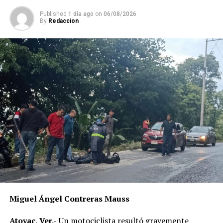
Published
1 día ago
on
06/08/2026
By
Redaccion
Miguel Ángel Contreras Mauss
Atoyac, Ver.-
Un motociclista resultó gravemente