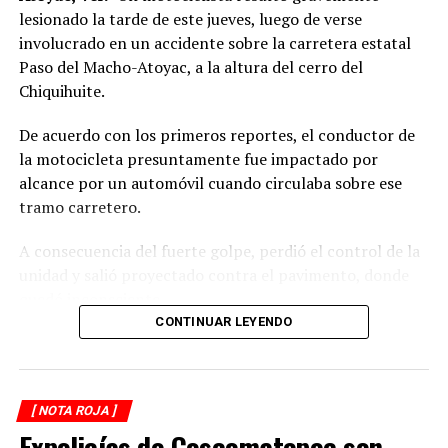
lesionado la tarde de este jueves, luego de verse
involucrado en un accidente sobre la carretera estatal
Paso del Macho-Atoyac, a la altura del cerro del
Chiquihuite.
De acuerdo con los primeros reportes, el conductor de
la motocicleta presuntamente fue impactado por
alcance por un automóvil cuando circulaba sobre ese
tramo carretero.
A consecuencia del fuerte golpe, perdió el control de la
unidad y salió proyectado contra el pavimento, donde
quedó inconsciente.
CONTINUAR LEYENDO
Testigos del accidente solicitaron de inmediato el apoyo
de los cuerpos de emergencia al percatarse de que el
motociclista permanecía inmóvil sobre la carpeta
[ NOTA ROJA ]
asfáltica, mientras otros automovilistas redujeron la
Expolicías de Coscomatepec son
velocidad para evitar otro percance.