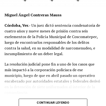
responsabilidad por parte de alguno de los conductores.
Las autoridades exhortaron a los automovilistas y
Miguel Ángel Contreras Mauss
motociclistas a conducir con precaución, respetar los
límites de velocidad y aumentar la distancia de
Córdoba, Ver.-
Un juez dictó sentencia condenatoria de
seguridad entre vehículos, especialmente durante la
cuatro años y nueve meses de prisión contra seis
temporada de lluvias, cuando el riesgo de accidentes se
exelementos de la Policía Municipal de Coscomatepec,
incrementa en las carreteras de la región.
luego de encontrarlos responsables de los delitos
contra la salud, en su modalidad de narcomenudeo, e
La circulación en la zona se vio afectada por algunos
incumplimiento de un deber legal.
minutos mientras se realizaban las labores de auxilio y el
levantamiento de indicios por parte de las autoridades.
La resolución judicial pone fin a uno de los casos que
Posteriormente, el tránsito fue restablecido de manera
más impactó a la corporación policiaca de ese
normal.
municipio, luego de que en abril pasado un operativo
encabezado por autoridades estatales y federales derivó
en la detención de siete uniformados al interior de la
comandancia.
La intervención se realizó el 10 de abril mediante un
CONTINUAR LEYENDO