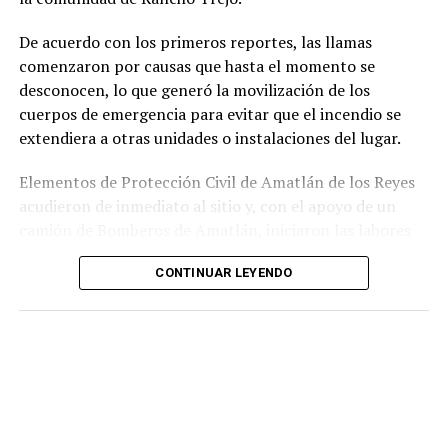
relacionados con la posesión de droga y el
incumplimiento de sus funciones como servidores
De acuerdo con los primeros reportes, las llamas
públicos.
comenzaron por causas que hasta el momento se
desconocen, lo que generó la movilización de los
cuerpos de emergencia para evitar que el incendio se
extendiera a otras unidades o instalaciones del lugar.
Elementos de Protección Civil de Amatlán de los Reyes
acudieron de inmediato al sitio y, con el apoyo de un
camión de Bomberos de Amatlán, iniciaron las labores
para sofocar el fuego, logrando controlar la emergencia
CONTINUAR LEYENDO
tras varios minutos de trabajo.
Como resultado del siniestro, dos camionetas quedaron
con daños totales a consecuencia de las llamas. No se
reportaron personas lesionadas ni fue necesario evacuar
la zona.
Las autoridades realizaron una inspección en el