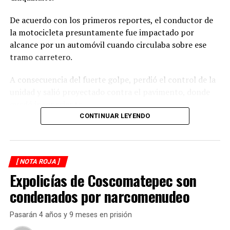
De acuerdo con los primeros reportes, el conductor de
la motocicleta presuntamente fue impactado por
alcance por un automóvil cuando circulaba sobre ese
tramo carretero.
A consecuencia del fuerte golpe, perdió el control de la
unidad y salió proyectado contra el pavimento, donde
quedó inconsciente.
CONTINUAR LEYENDO
Testigos del accidente solicitaron de inmediato el apoyo
de los cuerpos de emergencia al percatarse de que el
motociclista permanecía inmóvil sobre la carpeta
[ NOTA ROJA ]
asfáltica, mientras otros automovilistas redujeron la
Expolicías de Coscomatepec son
velocidad para evitar otro percance.
condenados por narcomenudeo
Al sitio arribaron paramédicos de Protección Civil de
Atoyac, quienes brindaron los primeros auxilios al
Pasarán 4 años y 9 meses en prisión
lesionado y, tras estabilizarlo, lo trasladaron de urgencia