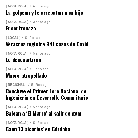
[ NOTA ROJA ]
6 años ago
La golpean y le arrebatan a su hijo
[ NOTA ROJA ]
3 años ago
Encontronazo
[ LOCAL ]
5 años ago
Veracruz registra 941 casos de Covid
[ NOTA ROJA ]
5 años ago
Lo descuartizan
[ NOTA ROJA ]
1 año ago
Muere atropellado
[ REGIONAL ]
5 años ago
Concluye el Primer Foro Nacional de
Ingeniería en Desarrollo Comunitario
[ NOTA ROJA ]
5 años ago
Balean a ‘El Marro’ al salir de gym
[ NOTA ROJA ]
5 años ago
Caen 13 ‘sicarios’ en Córdoba