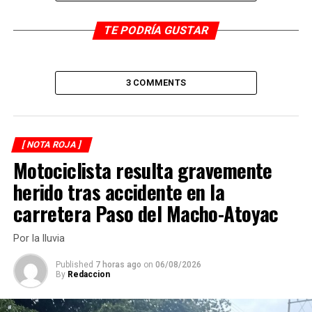
DESPUÉS
TE PODRÍA GUSTAR
Taxista prensado
ANTES
Chocan auto y taxi
3 COMMENTS
[ NOTA ROJA ]
Motociclista resulta gravemente
herido tras accidente en la
carretera Paso del Macho-Atoyac
Por la lluvia
Published
7 horas ago
on
06/08/2026
By
Redaccion