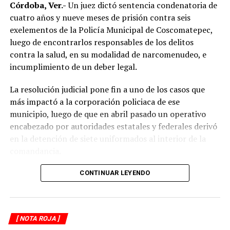
límites de velocidad y aumentar la distancia de
Córdoba, Ver.-
Un juez dictó sentencia condenatoria de
seguridad entre vehículos, especialmente durante la
cuatro años y nueve meses de prisión contra seis
temporada de lluvias, cuando el riesgo de accidentes se
exelementos de la Policía Municipal de Coscomatepec,
incrementa en las carreteras de la región.
luego de encontrarlos responsables de los delitos
contra la salud, en su modalidad de narcomenudeo, e
La circulación en la zona se vio afectada por algunos
incumplimiento de un deber legal.
minutos mientras se realizaban las labores de auxilio y el
levantamiento de indicios por parte de las autoridades.
La resolución judicial pone fin a uno de los casos que
Posteriormente, el tránsito fue restablecido de manera
más impactó a la corporación policiaca de ese
normal.
municipio, luego de que en abril pasado un operativo
encabezado por autoridades estatales y federales derivó
en la detención de siete uniformados al interior de la
comandancia.
La intervención se realizó el 10 de abril mediante un
CONTINUAR LEYENDO
despliegue conjunto de agentes de la Policía Ministerial,
elementos de la Secretaría de Marina (Semar) y de la
Secretaría de Seguridad Pública (SSP), quienes
[ NOTA ROJA ]
ejecutaron una revisión en las instalaciones de la