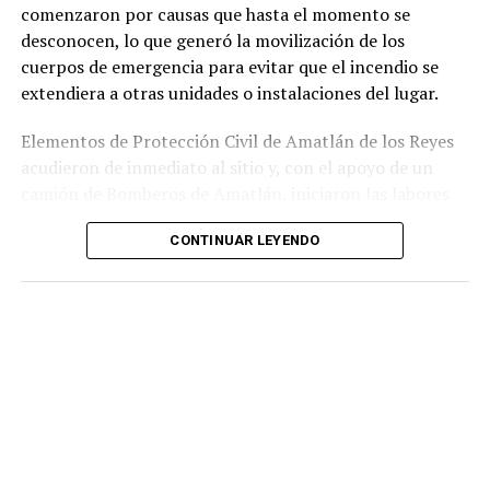
comenzaron por causas que hasta el momento se
desconocen, lo que generó la movilización de los
cuerpos de emergencia para evitar que el incendio se
extendiera a otras unidades o instalaciones del lugar.
Elementos de Protección Civil de Amatlán de los Reyes
acudieron de inmediato al sitio y, con el apoyo de un
camión de Bomberos de Amatlán, iniciaron las labores
para sofocar el fuego, logrando controlar la emergencia
CONTINUAR LEYENDO
tras varios minutos de trabajo.
Como resultado del siniestro, dos camionetas quedaron
con daños totales a consecuencia de las llamas. No se
reportaron personas lesionadas ni fue necesario evacuar
la zona.
Las autoridades realizaron una inspección en el
deshuesadero para descartar riesgos adicionales y
determinar las posibles causas que originaron el