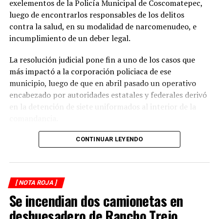
exelementos de la Policía Municipal de Coscomatepec,
incrementa en las carreteras de la región.
luego de encontrarlos responsables de los delitos
contra la salud, en su modalidad de narcomenudeo, e
La circulación en la zona se vio afectada por algunos
incumplimiento de un deber legal.
minutos mientras se realizaban las labores de auxilio y el
levantamiento de indicios por parte de las autoridades.
La resolución judicial pone fin a uno de los casos que
Posteriormente, el tránsito fue restablecido de manera
más impactó a la corporación policiaca de ese
normal.
municipio, luego de que en abril pasado un operativo
encabezado por autoridades estatales y federales derivó
en la detención de siete uniformados al interior de la
comandancia.
La intervención se realizó el 10 de abril mediante un
CONTINUAR LEYENDO
despliegue conjunto de agentes de la Policía Ministerial,
elementos de la Secretaría de Marina (Semar) y de la
Secretaría de Seguridad Pública (SSP), quienes
[ NOTA ROJA ]
ejecutaron una revisión en las instalaciones de la
Se incendian dos camionetas en
corporación municipal.
deshuesadero de Rancho Trejo