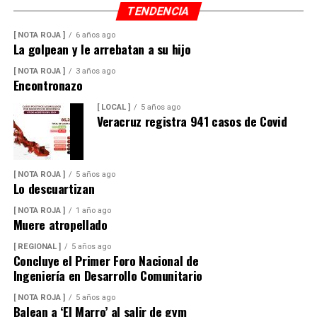
TENDENCIA
[ NOTA ROJA ]
6 años ago
La golpean y le arrebatan a su hijo
[ NOTA ROJA ]
3 años ago
Encontronazo
[ LOCAL ]
5 años ago
Veracruz registra 941 casos de Covid
[ NOTA ROJA ]
5 años ago
Lo descuartizan
[ NOTA ROJA ]
1 año ago
Muere atropellado
[ REGIONAL ]
5 años ago
Concluye el Primer Foro Nacional de
Ingeniería en Desarrollo Comunitario
[ NOTA ROJA ]
5 años ago
Balean a ‘El Marro’ al salir de gym