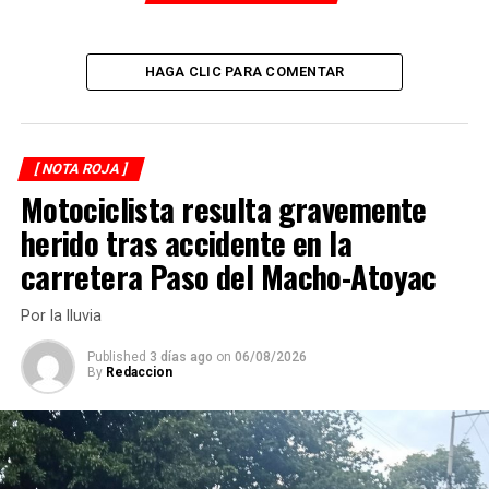
DESPUÉS
Policías de Ixtac atacan a balazos a familia
ANTES
HAGA CLIC PARA COMENTAR
De Nogales, la ejecutada en Acultzingo
[ NOTA ROJA ]
Motociclista resulta gravemente
herido tras accidente en la
carretera Paso del Macho-Atoyac
Por la lluvia
Published
3 días ago
on
06/08/2026
By
Redaccion