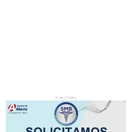
incendio.
Hasta el momento no se ha informado si el fuego fue
provocado por una falla mecánica, un cortocircuito o
algún otro factor, por lo que serán las investigaciones
correspondientes las que determinen el origen del
siniestro.
PUBLICIDAD