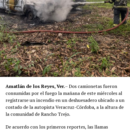
Aunque durante el operativo fueron detenidos siete
policías municipales, la sentencia dada a conocer
corresponde únicamente a seis de ellos. Hasta el
momento, las autoridades no han informado la situación
jurídica del séptimo implicado.
El caso evidenció presuntas irregularidades dentro de la
corporación policiaca y motivó la intervención de
autoridades estatales y federales, en un contexto de
reforzamiento de las investigaciones contra servidores
públicos relacionados con actividades ilícitas en la
región de las Altas Montañas.
Amatlán de los Reyes, Ver.
– Dos camionetas fueron
consumidas por el fuego la mañana de este miércoles al
La sentencia representa uno de los primeros fallos
registrarse un incendio en un deshuesadero ubicado a un
derivados de aquel operativo y confirma la
costado de la autopista Veracruz-Córdoba, a la altura de
responsabilidad penal de los exuniformados por delitos
la comunidad de Rancho Trejo.
relacionados con la posesión de droga y el
incumplimiento de sus funciones como servidores
De acuerdo con los primeros reportes, las llamas
públicos.