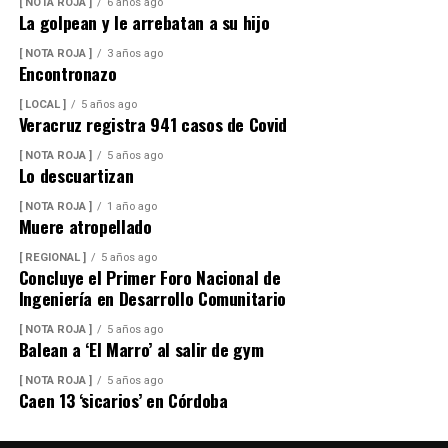
[ NOTA ROJA ]
6 años ago
La golpean y le arrebatan a su hijo
[ NOTA ROJA ]
3 años ago
Encontronazo
[ LOCAL ]
5 años ago
Veracruz registra 941 casos de Covid
[ NOTA ROJA ]
5 años ago
Lo descuartizan
[ NOTA ROJA ]
1 año ago
Muere atropellado
[ REGIONAL ]
5 años ago
Concluye el Primer Foro Nacional de
Ingeniería en Desarrollo Comunitario
[ NOTA ROJA ]
5 años ago
Balean a ‘El Marro’ al salir de gym
[ NOTA ROJA ]
5 años ago
Caen 13 ‘sicarios’ en Córdoba