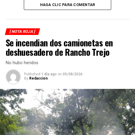
HAGA CLIC PARA COMENTAR
RELATED TOPICS:
DESPUÉS
Dos casos de secuestro agravado en Veracruz
ANTES
[ NOTA ROJA ]
De Puebla, el hombre que murió prensado
Se incendian dos camionetas en
deshuesadero de Rancho Trejo
No hubo heridos
Published
1 día ago
on
05/08/2026
By
Redaccion