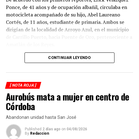
Ponce, de 41 años y de ocupación albañil, circulaba en
motocicleta acompañado de su hijo, Abel Laureano
Cortés, de 11 años, estudiante de primaria. Ambos se
dirigían de la localidad de Arroyo Azul, en el municipio
de Carrillo Puerto, hacia Puente de Oro, perteneciente a
Amatlán de los Reyes.
El accidente ocurrió cuando, presuntamente, un
CONTINUAR LEYENDO
automóvil que circulaba detrás de la motocicleta los
impactó por alcance, provocando que ambos cayeran
sobre la carpeta asfáltica.
[ NOTA ROJA ]
Aurobús mata a mujer en centro de
Testigos solicitaron el apoyo de los cuerpos de
emergencia, quienes brindaron atención prehospitalaria
Córdoba
a los lesionados y los trasladaron a un hospital para su
valoración médica.
Abandonan unidad hasta San José
De acuerdo con versiones recabadas en el lugar, el
Published
2 días ago
on
04/08/2026
By
Redaccion
conductor del automóvil permaneció en el sitio tras el