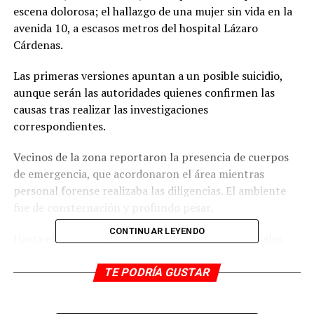
escena dolorosa; el hallazgo de una mujer sin vida en la
avenida 10, a escasos metros del hospital Lázaro
Cárdenas.
Las primeras versiones apuntan a un posible suicidio,
aunque serán las autoridades quienes confirmen las
causas tras realizar las investigaciones
correspondientes.
Vecinos de la zona reportaron la presencia de cuerpos
de emergencia, que acordonaron el área mientras
personal forense realizaba las diligencias. El ambiente
fue de consternación y profundo pesar.
CONTINUAR LEYENDO
Hasta el momento, no se han revelado datos oficiales
sobre la identidad de la víctima. Lo ocurrido enluta a
una comunidad y deja una estela de preguntas sin
TE PODRÍA GUSTAR
respuesta.