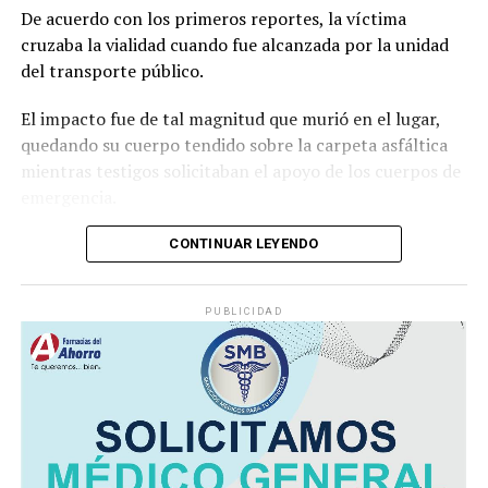
De acuerdo con los primeros reportes, la víctima
cruzaba la vialidad cuando fue alcanzada por la unidad
del transporte público.
El impacto fue de tal magnitud que murió en el lugar,
quedando su cuerpo tendido sobre la carpeta asfáltica
mientras testigos solicitaban el apoyo de los cuerpos de
emergencia.
CONTINUAR LEYENDO
Lejos de detenerse para auxiliar a la víctima, el operador
continuó su marcha y abandonó la escena, lo que
PUBLICIDAD
movilizó a corporaciones de seguridad para tratar de
ubicar tanto al responsable como al vehículo.
Minutos después, el autobús fue encontrado
abandonado en el cruce de la calle 26 y la avenida 9, en
la colonia San José, donde quedó bajo resguardo de las