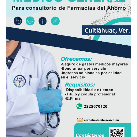
autoridades como parte de las investigaciones.
Elementos de la Policía Municipal y Estatal acordonaron
el área del accidente para preservar los indicios, en
tanto personal de Tránsito Municipal realizó las
primeras diligencias para establecer la mecánica del
hecho.
Peritos de la Fiscalía General del Estado y agentes de la
Policía Ministerial llevaron a cabo el procesamiento de
la escena y ordenaron el levantamiento del cuerpo, que
fue trasladado al Servicio Médico Forense (Semefo),
donde permanece en espera de su identificación oficial.
La unidad involucrada fue asegurada y puesta a
disposición de la autoridad ministerial, que integró la