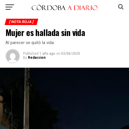
[ NOTA ROJA ]
Mujer es hallada sin vida
Al parecer se quitó la vida
Published
1 año ago
on
02/06/2025
By
Redaccion