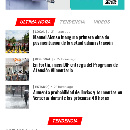
carpeta de investigación correspondiente para localizar
al conductor y determinar su responsabilidad en el
atropellamiento.
ULTIMA HORA
TENDENCIA
VIDEOS
[ LOCAL ]
21 horas ago
Las maniobras periciales obligaron al cierre parcial de la
Manuel Alonso inaugura primera obra de
pavimentación de la actual administración
circulación en ese sector del centro de la ciudad durante
varios minutos, generando afectaciones al tránsito
vehicular.
[ REGIONAL ]
22 horas ago
En Fortín, inicia DIF entrega del Programa de
Atención Alimentaria
[ ESTADO ]
22 horas ago
Aumenta probabilidad de lluvias y tormentas en
Veracruz durante las próximas 48 horas
TENDENCIA