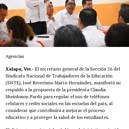
Explicó que el huevo cruza la frontera, es almacenado en
bodegas y posteriormente distribuido hacia estados
como Veracruz, por lo que el tiempo de traslado puede
influir en sus condiciones de conservación si no se
mantiene la temperatura adecuada.
El dirigente sostuvo que México cuenta con la capacidad
suficiente para abastecer la demanda nacional, por lo
que consideró innecesaria la importación de este
Agencias
alimento.
Xalapa, Ver.-
El secretario general de la Sección 56 del
En ese sentido, exhortó a la población a revisar el origen
Sindicato Nacional de Trabajadores de la Educación
del huevo antes de comprarlo y dar preferencia al
(SNTE), José Reveriano Marín Hernández, manifestó su
producto nacional, al asegurar que ofrece mayor
respaldo a la propuesta de la presidenta Claudia
frescura y calidad, además de respaldar la economía de
Sheinbaum Pardo para regular el uso de teléfonos
miles de familias dedicadas a la actividad avícola.
celulares y redes sociales en las escuelas del país, al
considerar que contribuirá a mejorar el proceso
Finalmente, destacó que entre Veracruz y Puebla
educativo y a proteger la salud de los estudiantes.
operan ocho empresas productoras con más de 350
granjas avícolas, las cuales representan una importante