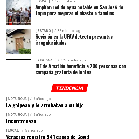
[ LOCAL ]
29 minutos ago
Amplían red de agua potable en San José de
El líder sindical consideró que la estrategia deberá ir
Tapia para mejorar el abasto a familias
acompañada de la participación de padres de familia,
docentes y autoridades educativas, a fin de que la
[ ESTADO ]
35 minutos ago
regulación tenga resultados positivos y contribuya a
Revisión en la UPAV detecta presuntas
mejorar el desempeño académico y el bienestar integral
irregularidades
de los estudiantes.
[ REGIONAL ]
42 minutos ago
DIF de Amatlán beneficia a 200 personas con
campaña gratuita de lentes
TENDENCIA
[ NOTA ROJA ]
6 años ago
La golpean y le arrebatan a su hijo
[ NOTA ROJA ]
3 años ago
Encontronazo
[ LOCAL ]
5 años ago
Veracruz registra 941 casos de Covid