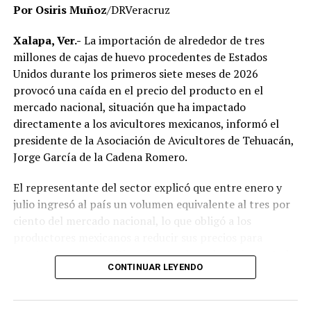
Por Osiris Muñoz
/DRVeracruz
No obstante, docentes que solicitaron el anonimato
señalaron que un grupo de profesores ha manifestado
Xalapa, Ver.-
La importación de alrededor de tres
su inconformidad con el proceso de revisión, al
millones de cajas de huevo procedentes de Estados
considerar que las investigaciones podrían afectar
Unidos durante los primeros siete meses de 2026
intereses al interior de la institución.
provocó una caída en el precio del producto en el
mercado nacional, situación que ha impactado
De acuerdo con esos testimonios, el grupo identificado
directamente a los avicultores mexicanos, informó el
como
Movimiento Estatal UPAV
, integrado
presidente de la Asociación de Avicultores de Tehuacán,
públicamente por Verónica Sánchez Ramos, Mauricio
Jorge García de la Cadena Romero.
Tapia Tentle, Elsa Andrea Maldonado Alemán, Silvia
Ivette Lara Barradas, Roberto Ibáñez y Carlos Enrique
El representante del sector explicó que entre enero y
Sierra, ha cuestionado las acciones emprendidas por las
julio ingresó al país un volumen equivalente al tres por
autoridades universitarias y estatales.
ciento del mercado nacional, lo que obligó a los
productores mexicanos a reducir sus precios para
Hasta ahora, las instancias responsables no han
mantenerse competitivos frente al producto importado.
informado la conclusión de las investigaciones ni la
CONTINUAR LEYENDO
emisión de sanciones o resoluciones específicas. El
“Entre enero y julio debieron haber entrado alrededor
proceso de regularización continúa conforme a los
de tres millones de cajas de huevo, lo que representa