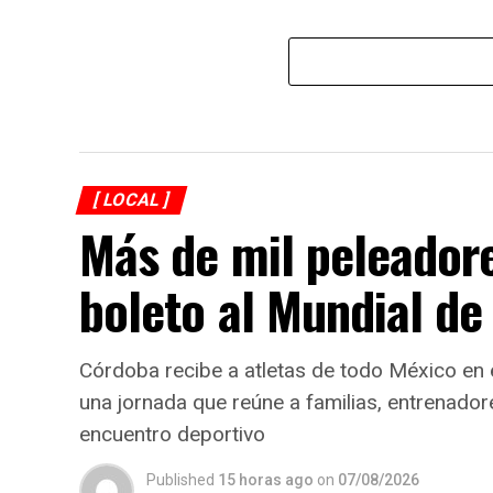
[ LOCAL ]
Más de mil peleador
boleto al Mundial d
Córdoba recibe a atletas de todo México en
una jornada que reúne a familias, entrenador
encuentro deportivo
Published
15 horas ago
on
07/08/2026