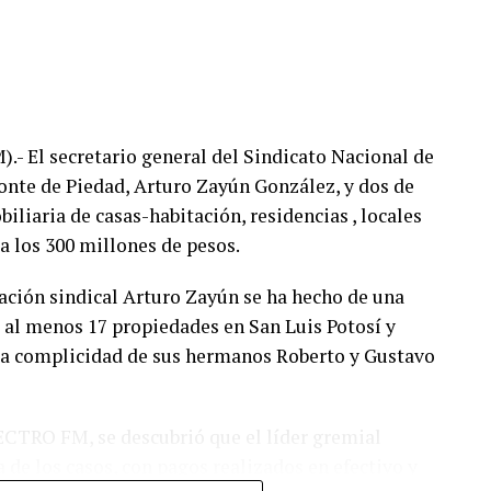
 El secretario general del Sindicato Nacional de
nte de Piedad, Arturo Zayún González, y dos de
liaria de casas-habitación, residencias , locales
 a los 300 millones de pesos.
zación sindical Arturo Zayún se ha hecho de una
e al menos 17 propiedades en San Luis Potosí y
 la complicidad de sus hermanos Roberto y Gustavo
CTRO FM, se descubrió que el líder gremial
 de los casos, con pagos realizados en efectivo y