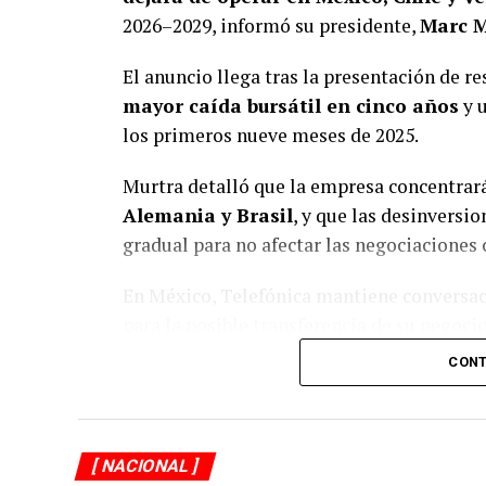
2026–2029, informó su presidente,
Marc M
El anuncio llega tras la presentación de re
mayor caída bursátil en cinco años
y 
los primeros nueve meses de 2025.
Murtra detalló que la empresa concentrar
Las investigaciones encontraron que, al ig
Alemania y Brasil
, y que las desinversi
gestión de Arturo Zayún está marcada por
gradual para no afectar las negociaciones
transparentes y que le han permitido adqu
opacidad y un nivel de vida superior al que
En México, Telefónica mantiene conversa
para la posible transferencia de su negoci
Además de su función sindical, Zayún Gon
acuerdo.
CONT
familiares.
La compañía busca reducir costos y fortale
Adicionalmente a la joyería que se dio a c
Grow”
, que prioriza eficiencia, innovaci
(https://xpectrofm.com/se-empena-lider-
estratégicos.
[ NACIONAL ]
sospechosas/, se descubrió un nuevo negoc