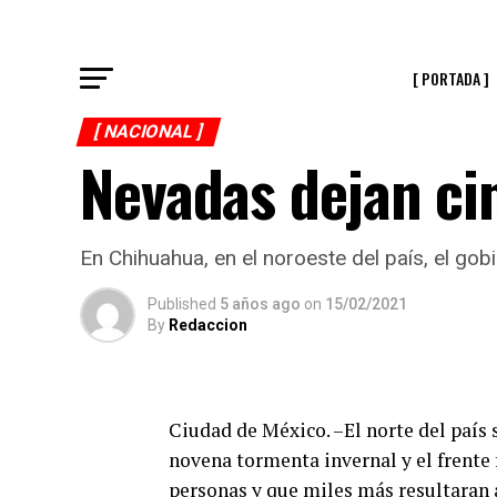
[ PORTADA ]
[ NACIONAL ]
Nevadas dejan ci
En Chihuahua, en el noroeste del país, el gob
Published
5 años ago
on
15/02/2021
By
Redaccion
Ciudad de México. –El norte del país 
novena tormenta invernal y el frente 
personas y que miles más resultaran a