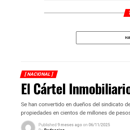
HA
[ NACIONAL ]
El Cártel Inmobiliari
Se han convertido en dueños del sindicato 
propiedades en cientos de millones de peso
Published
9 meses ago
on
06/11/2025