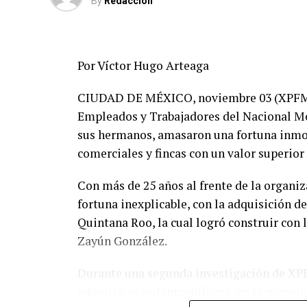
By
Redaccion
Por Víctor Hugo Arteaga
CIUDAD DE MÉXICO, noviembre 03 (XPFM).-
Empleados y Trabajadores del Nacional Mo
sus hermanos, amasaron una fortuna inmobi
comerciales y fincas con un valor superior
Con más de 25 años al frente de la organi
fortuna inexplicable, con la adquisición d
Quintana Roo, la cual logró construir con
Zayún González.
Durante una segunda investigación de XPE
adquirió su red inmobiliaria, en la mayoría