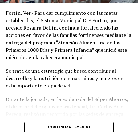
de vida de la población.
Fortín, Ver.- Para dar cumplimiento con las metas
establecidas, el Sistema Municipal DIF Fortín, que
preside Rosaura Delfín, continúa fortaleciendo las
acciones en favor de las familias fortinenses mediante la
entrega del programa “Atención Alimentaria en los
Primeros 1000 Días y Primera Infancia” que inició este
miércoles en la cabecera municipal.
Se trata de una estrategia que busca contribuir al
desarrollo y la nutrición de niñas, niños y mujeres en
esta importante etapa de vida.
Durante la jornada, en la explanada del Súper Ahorros,
el director del organismo asistencial, Lic. Carlos Adiel
Pereda, realizó un recorrido por las sedes de entrega
para supervisar las actividades desarrolladas por el área
CONTINUAR LEYENDO
de Plan Alimentario, reconociendo el compromiso y la
organización del personal encargado de llevar este