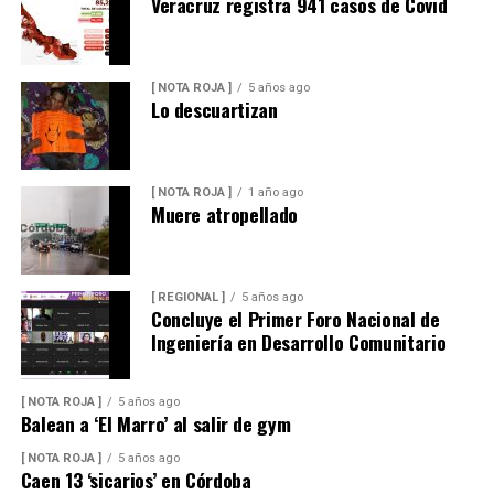
Veracruz registra 941 casos de Covid
[ NOTA ROJA ]
5 años ago
Lo descuartizan
[ NOTA ROJA ]
1 año ago
Muere atropellado
[ REGIONAL ]
5 años ago
Concluye el Primer Foro Nacional de
Ingeniería en Desarrollo Comunitario
[ NOTA ROJA ]
5 años ago
Balean a ‘El Marro’ al salir de gym
[ NOTA ROJA ]
5 años ago
Caen 13 ‘sicarios’ en Córdoba