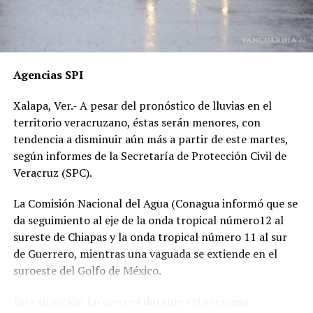
cercanas, han sido ignoradas o negadas. Testigos
presenciales del accidente ahora callan, presuntamente
por temor a represalias.
“Hoy fue mi Abraham,
Agencias SPI
mañana puede ser alguien
Xalapa, Ver.- A pesar del pronóstico de lluvias en el
de tu familia. El homicida
territorio veracruzano, éstas serán menores, con
sigue libre y operando en
tendencia a disminuir aún más a partir de este martes,
según informes de la Secretaría de Protección Civil de
las carreteras”, expresó un
Veracruz (SPC).
familiar, exigiendo justicia.
La Comisión Nacional del Agua (Conagua informó que se
da seguimiento al eje de la onda tropical número12 al
El caso ha encendido el debate sobre la corrupción en la
sureste de Chiapas y la onda tropical número 11 al sur
Fiscalía y la impunidad que beneficia a conductores
de Guerrero, mientras una vaguada se extiende en el
responsables de muertes viales.
suroeste del Golfo de México.
La familia pide a la ciudadanía unirse para evitar que el
Esta situación favorecerá durante esta semana
caso quede en el olvido.