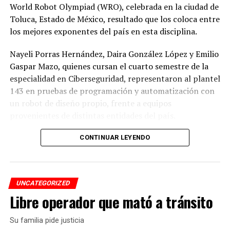
World Robot Olympiad (WRO), celebrada en la ciudad de
Toluca, Estado de México, resultado que los coloca entre
RELATED TOPICS:
los mejores exponentes del país en esta disciplina.
DESPUÉS
Red Bull podría terminar con el dominio de Mercedes
Nayeli Porras Hernández, Daira González López y Emilio
ANTES
Gaspar Mazo, quienes cursan el cuarto semestre de la
“No vamos a tirar la toalla”: Molina
especialidad en Ciberseguridad, representaron al plantel
143 en pruebas de programación y automatización con
un robot de diseño propio, frente a equipos
provenientes de distintas entidades del país.
El desempeño mostrado por los jóvenes les permitió
CONTINUAR LEYENDO
calificar a la siguiente fase de la competencia, que
tendrá lugar los días 5 y 6 de septiembre en Cancún,
Quintana Roo.
UNCATEGORIZED
Libre operador que mató a tránsito
De obtener resultados favorables en esa etapa, el equipo
tendría la posibilidad de representar a México en la final
Su familia pide justicia
internacional de la WRO, que se efectuará en Costa Rica.