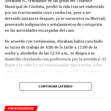
Abraham N., trabajador de las grúas del Tránsito
Municipal de Córdoba, perdió la vida tras ser embestido
por un tractocamión cuyo conductor, pese a ser
detenido instantes después, ya se encuentra en libertad,
generando indignación y señalamientos de corrupción
en las autoridades encargadas del caso.
De acuerdo con testimonios, Abraham había concluido
su turno de trabajo de 4:00 de la tarde a 12:00 de la
noche y, alrededor de las 12:30 a.m., se dirigía a su
domicilio circulando con preferencia por la avenida 6. Al
llegar a la calle 21, un tractocamión tipo tortón, color
amarillo, cuyo operador no respetó el alto, lo impactó
violentamente.
CONTINUAR LEYENDO
El conductor, identificado como Adán “N.”, de
aproximadamente 45 años, intentó darse a la fuga, pero
fue interceptado por taxistas y jóvenes del Modelogar
en la avenida 12, entre calles 7 y 9, en la colonia Centro,
UNCATEGORIZED