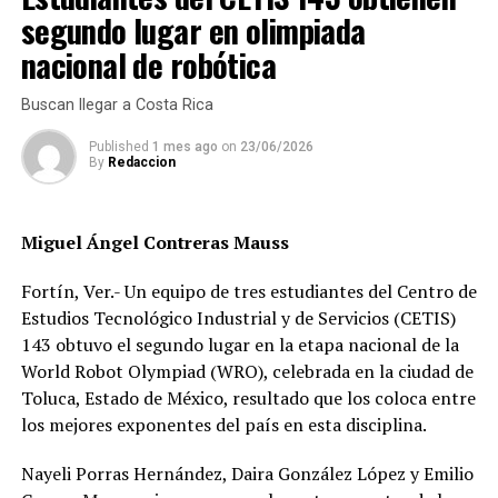
segundo lugar en olimpiada
No descartó que podrían existir cambios en el gobierno
nacional de robótica
o DIF municipal, aunque aclaró apenas se está en una
etapa de reorganización con los trabajadores y con ello
Buscan llegar a Costa Rica
se podrán tomar decisiones si se dan cambios o no.
Published
1 mes ago
on
23/06/2026
By
Redaccion
RELATED TOPICS:
DESPUÉS
Obligada, la 4T garantiza dinero para elecciones
Miguel Ángel Contreras Mauss
ANTES
Culpan a Covid de desplome economía de Veracruz
Fortín, Ver.- Un equipo de tres estudiantes del Centro de
Estudios Tecnológico Industrial y de Servicios (CETIS)
143 obtuvo el segundo lugar en la etapa nacional de la
World Robot Olympiad (WRO), celebrada en la ciudad de
Toluca, Estado de México, resultado que los coloca entre
los mejores exponentes del país en esta disciplina.
Nayeli Porras Hernández, Daira González López y Emilio