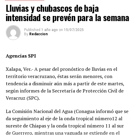
cuando se dirigía a descargar mercancía en el mercado
Lluvias y chubascos de baja
Revolución.
intensidad se prevén para la semana
Pese a que el presunto responsable fue detenido,
familiares de la víctima denuncian que la investigación
Published
1 año ago
on
15/07/2025
By
Redaccion
fue manipulada.
Señalan directamente a la perito Johana Valero Sánchez
Agencias SPI
de alterar la escena del accidente y orientar el peritaje
para responsabilizar al hoy occiso, lo que derivó en la
Xalapa, Ver.- A pesar del pronóstico de lluvias en el
liberación del operador del camión.
territorio veracruzano, éstas serán menores, con
tendencia a disminuir aún más a partir de este martes,
Además, acusan que las solicitudes de videos de las
según informes de la Secretaría de Protección Civil de
cámaras del C4, así como de comercios y viviendas
Veracruz (SPC).
cercanas, han sido ignoradas o negadas. Testigos
presenciales del accidente ahora callan, presuntamente
La Comisión Nacional del Agua (Conagua informó que se
por temor a represalias.
da seguimiento al eje de la onda tropical número12 al
sureste de Chiapas y la onda tropical número 11 al sur
“Hoy fue mi Abraham,
de Guerrero, mientras una vaguada se extiende en el