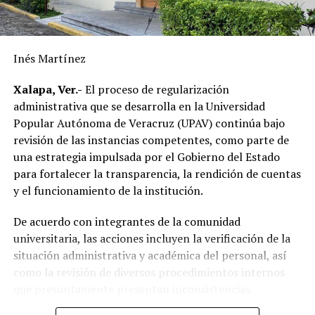
supera la realizada durante los últimos diez años,
reflejando el resultado de las gestiones emprendidas por
la actual administración municipal para atender una de
Inés Martínez
las principales demandas de la población.
Xalapa, Ver.-
El proceso de regularización
“Mejorar el servicio de energía eléctrica ha sido una
administrativa que se desarrolla en la Universidad
prioridad desde el inicio de mi gobierno y continuaremos
Popular Autónoma de Veracruz (UPAV) continúa bajo
gestionando recursos y proyectos que contribuyan al
revisión de las instancias competentes, como parte de
desarrollo del municipio y al bienestar de las familias
una estrategia impulsada por el Gobierno del Estado
alvaradeñas”.
para fortalecer la transparencia, la rendición de cuentas
y el funcionamiento de la institución.
Por último, reconoció y agradeció a la gobernadora del
estado, Rocío Nahle García, por el respaldo brindado a
De acuerdo con integrantes de la comunidad
Alvarado, así como a personal directivo de la CFE por la
universitaria, las acciones incluyen la verificación de la
disposición y coordinación institucional para impulsar
situación administrativa y académica del personal, así
estas importantes acciones en beneficio del municipio.
como la revisión de diversos procedimientos internos
que presuntamente presentan inconsistencias.