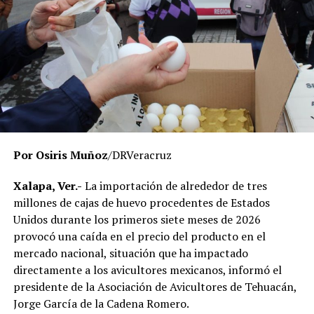
universidad opere bajo criterios de legalidad, eficiencia y
transparencia, privilegiando el servicio que se brinda a
miles de estudiantes en la entidad.
El Gobierno del Estado ha reiterado que las
investigaciones se desarrollan con apego a la ley y
respetando el debido proceso, por lo que hasta el
momento no existe una determinación definitiva sobre
responsabilidades individuales.
Por Osiris Muñoz
/DRVeracruz
No obstante, docentes que solicitaron el anonimato
señalaron que un grupo de profesores ha manifestado
Xalapa, Ver.-
La importación de alrededor de tres
su inconformidad con el proceso de revisión, al
millones de cajas de huevo procedentes de Estados
considerar que las investigaciones podrían afectar
Unidos durante los primeros siete meses de 2026
intereses al interior de la institución.
provocó una caída en el precio del producto en el
mercado nacional, situación que ha impactado
De acuerdo con esos testimonios, el grupo identificado
directamente a los avicultores mexicanos, informó el
como
Movimiento Estatal UPAV
, integrado
presidente de la Asociación de Avicultores de Tehuacán,
públicamente por Verónica Sánchez Ramos, Mauricio
Jorge García de la Cadena Romero.