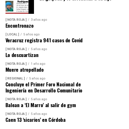
[ NOTA ROJA ]
3 años ago
Encontronazo
[ LOCAL ]
5 años ago
Veracruz registra 941 casos de Covid
[ NOTA ROJA ]
5 años ago
Lo descuartizan
[ NOTA ROJA ]
1 año ago
Muere atropellado
[ REGIONAL ]
5 años ago
Concluye el Primer Foro Nacional de
Ingeniería en Desarrollo Comunitario
[ NOTA ROJA ]
5 años ago
Balean a ‘El Marro’ al salir de gym
[ NOTA ROJA ]
5 años ago
Caen 13 ‘sicarios’ en Córdoba