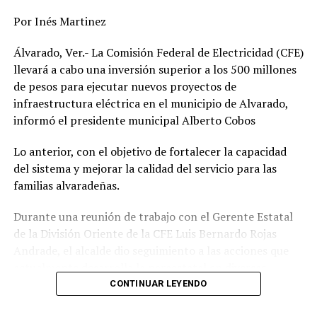
Por Inés Martinez
Álvarado, Ver.- La Comisión Federal de Electricidad (CFE)
llevará a cabo una inversión superior a los 500 millones
de pesos para ejecutar nuevos proyectos de
infraestructura eléctrica en el municipio de Alvarado,
informó el presidente municipal Alberto Cobos
Lo anterior, con el objetivo de fortalecer la capacidad
del sistema y mejorar la calidad del servicio para las
familias alvaradeñas.
Durante una reunión de trabajo con el Gerente Estatal
de la División Oriente de la CFE Luis Bernardo Rojas
Andrade, el alcalde dio seguimiento a las acciones que
actualmente desarrolla la paraestatal en diversas
comunidades, colonias y la zona centro de la
CONTINUAR LEYENDO
demarcación, donde se realizan trabajos de