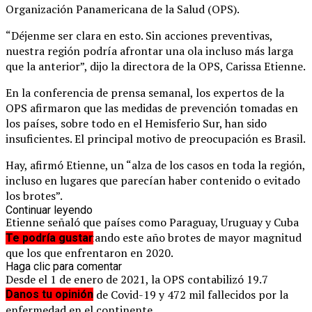
Organización Panamericana de la Salud (OPS).
“Déjenme ser clara en esto. Sin acciones preventivas,
nuestra región podría afrontar una ola incluso más larga
que la anterior”, dijo la directora de la OPS, Carissa Etienne.
En la conferencia de prensa semanal, los expertos de la
OPS afirmaron que las medidas de prevención tomadas en
los países, sobre todo en el Hemisferio Sur, han sido
insuficientes. El principal motivo de preocupación es Brasil.
Hay, afirmó Etienne, un “alza de los casos en toda la región,
incluso en lugares que parecían haber contenido o evitado
los brotes”.
Continuar leyendo
Etienne señaló que países como Paraguay, Uruguay y Cuba
están experimentando este año brotes de mayor magnitud
Te podría gustar
que los que enfrentaron en 2020.
Haga clic para comentar
Desde el 1 de enero de 2021, la OPS contabilizó 19.7
millones de casos de Covid-19 y 472 mil fallecidos por la
Danos tu opinión
enfermedad en el continente.