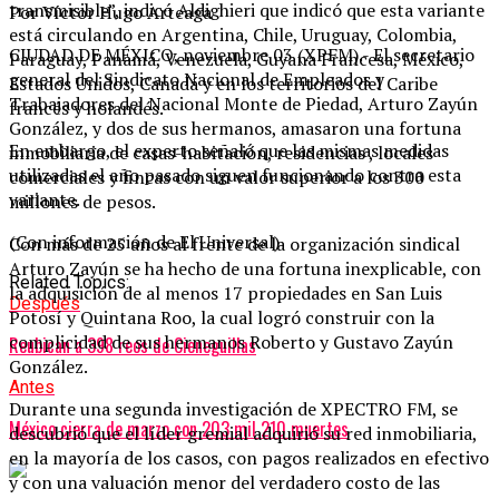
transmisible”, indicó Aldighieri que indicó que esta variante
Por Víctor Hugo Arteaga
está circulando en Argentina, Chile, Uruguay, Colombia,
CIUDAD DE MÉXICO, noviembre 03 (XPFM).- El secretario
Paraguay, Panamá, Venezuela, Guyana Francesa, México,
general del Sindicato Nacional de Empleados y
Estados Unidos, Canadá y en los territorios del Caribe
Trabajadores del Nacional Monte de Piedad, Arturo Zayún
francés y holandés.
González, y dos de sus hermanos, amasaron una fortuna
En embargo, el experto señaló que las mismas medidas
inmobiliaria de casas-habitación, residencias , locales
utilizadas el año pasado siguen funcionando contra esta
comerciales y fincas con un valor superior a los 300
variante.
millones de pesos.
(Con información de El Universal)
Con más de 25 años al frente de la organización sindical
Arturo Zayún se ha hecho de una fortuna inexplicable, con
Related Topics:
la adquisición de al menos 17 propiedades en San Luis
Después
Potosí y Quintana Roo, la cual logró construir con la
complicidad de sus hermanos Roberto y Gustavo Zayún
Reubican a 398 reos de Cieneguillas
González.
Antes
Durante una segunda investigación de XPECTRO FM, se
México cierra de marzo con 203 mil 210 muertes
descubrió que el líder gremial adquirió su red inmobiliaria,
en la mayoría de los casos, con pagos realizados en efectivo
y con una valuación menor del verdadero costo de las