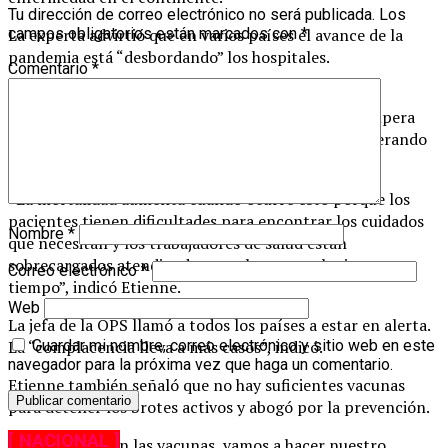
Tu dirección de correo electrónico no será publicada.
Los
La experta advirtió que en varios países el avance de la
campos obligatorios están marcados con
*
pandemia está “desbordando” los hospitales.
Comentario
*
Según detalló, en dos estados brasileños la tasa de
ocupación de las unidades de cuidados intensivos supera
80%, mientras que en Jamaica los centros están operando
“por encima de su capacidad”.
“La mortalidad aumenta cuando ocurre esto porque los
pacientes tienen dificultades para encontrar los cuidados
Nombre
*
que necesitan y los trabajadores de salud están
sobrecargados atendiendo a mucha gente al mismo
Correo electrónico
*
tiempo”, indicó Etienne.
Web
La jefa de la OPS llamó a todos los países a estar en alerta.
La “complacencia lleva a más casos”, indicó.
Guardar mi nombre, correo electrónico y sitio web en este
navegador para la próxima vez que haga un comentario.
Etienne también señaló que no hay suficientes vacunas
para detener los brotes activos y abogó por la prevención.
[ NACIONAL ]
“Cuando lleguen las vacunas, vamos a hacer nuestro