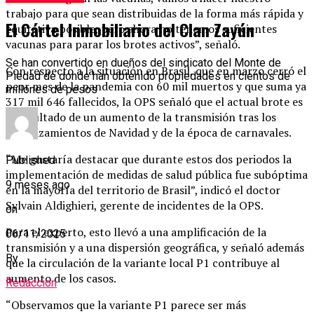
trabajo para que sean distribuidas de la forma más rápida y
El Cártel Inmobiliario del Clan Zayún
equitativa posible, pero ahora no tenemos suficientes
vacunas para parar los brotes activos”, señaló.
Se han convertido en dueños del sindicato del Monte de
Con respecto a la situación en Brasil, que en marzo cerró el
Piedad de donde han obtenido propiedades en cientos de
peor mes de la pandemia con 60 mil muertos y que suma ya
millones de pesos
317 mil 646 fallecidos, la OPS señaló que el actual brote es
el resultado de un aumento de la transmisión tras los
desplazamientos de Navidad y de la época de carnavales.
“Me gustaría destacar que durante estos dos periodos la
Published
implementación de medidas de salud pública fue subóptima
9 meses ago
en la mayoría del territorio de Brasil”, indicó el doctor
Sylvain Aldighieri, gerente de incidentes de la OPS.
on
Para el experto, esto llevó a una amplificación de la
06/11/2025
transmisión y a una dispersión geográfica, y señaló además
By
que la circulación de la variante local P1 contribuye al
aumento de los casos.
Redaccion
“Observamos que la variante P1 parece ser más