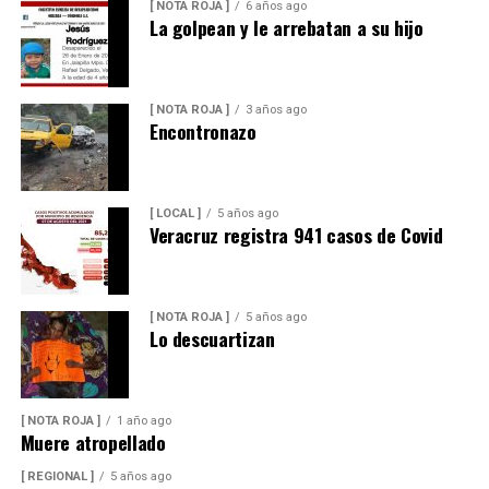
[ NOTA ROJA ]
6 años ago
La golpean y le arrebatan a su hijo
[ NOTA ROJA ]
3 años ago
Encontronazo
[ LOCAL ]
5 años ago
Veracruz registra 941 casos de Covid
[ NOTA ROJA ]
5 años ago
Lo descuartizan
[ NOTA ROJA ]
1 año ago
Muere atropellado
[ REGIONAL ]
5 años ago