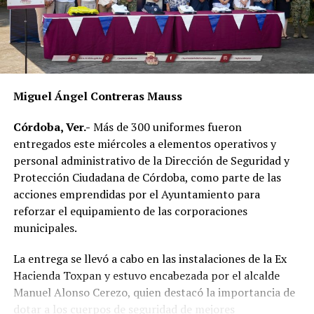
Dulce María Alducin Vallejo, habitante de la comunidad,
explicó que la petición fue presentada ante las
autoridades municipales y que, tras las gestiones
realizadas en conjunto con Hidrosistema, fue posible
concretar la obra que hoy permite mejorar el
Miguel Ángel Contreras Mauss
suministro.
Córdoba, Ver.-
Más de 300 uniformes fueron
Además de incrementar la capacidad de conducción, la
entregados este miércoles a elementos operativos y
nueva infraestructura incorpora válvulas y materiales de
personal administrativo de la Dirección de Seguridad y
mayor resistencia, lo que permitirá mantener una mejor
Protección Ciudadana de Córdoba, como parte de las
operación del sistema y disminuir las afectaciones
acciones emprendidas por el Ayuntamiento para
derivadas de fallas en la red.
reforzar el equipamiento de las corporaciones
municipales.
Con esta ampliación, las autoridades municipales buscan
fortalecer la infraestructura hidráulica en las
La entrega se llevó a cabo en las instalaciones de la Ex
comunidades rurales y mejorar el acceso al agua potable
Hacienda Toxpan y estuvo encabezada por el alcalde
para cientos de familias que durante años enfrentaron
Manuel Alonso Cerezo, quien destacó la importancia de
un servicio irregular.
dotar a los cuerpos de seguridad de mejores