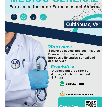
la pavimentación había sido solicitada desde hace varios
años por los habitantes de La Luz Palotal, por lo que
consideró que su ejecución mejorará las condiciones de
movilidad y seguridad para quienes diariamente utilizan
esta vialidad.
A la inauguración asistieron integrantes del Cabildo,
funcionarios municipales, representantes del comité de
obra y habitantes de la comunidad, quienes recorrieron
el tramo rehabilitado.
Con esta obra, el Ayuntamiento dio inicio formal al
programa de infraestructura de la presente
administración, con el objetivo de mejorar las vialidades
y fortalecer los servicios en distintos sectores del
municipio.