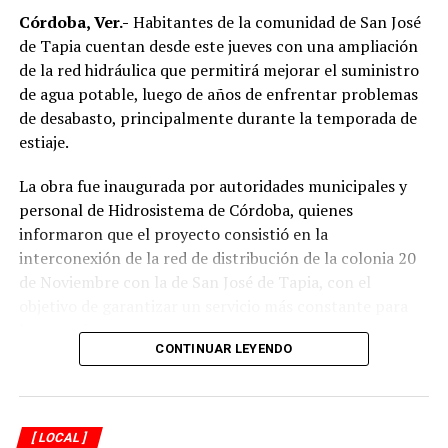
Requerirá a 15,092 deudores de predial
Córdoba, Ver.-
Habitantes de la comunidad de San José
de Tapia cuentan desde este jueves con una ampliación
ANTES
Sancionará Dirección de Comercio a quienes incumplan
de la red hidráulica que permitirá mejorar el suministro
con Reglamento
de agua potable, luego de años de enfrentar problemas
de desabasto, principalmente durante la temporada de
estiaje.
La obra fue inaugurada por autoridades municipales y
personal de Hidrosistema de Córdoba, quienes
informaron que el proyecto consistió en la
interconexión de la red de distribución de la colonia 20
de Noviembre con la de San José de Tapia, con el
objetivo de garantizar un servicio más constante para
los usuarios.
CONTINUAR LEYENDO
De acuerdo con la información proporcionada, los
trabajos incluyeron la instalación de aproximadamente
mil 480 metros de tubería de polietileno de alta
[ LOCAL ]
densidad de seis pulgadas
, material diseñado para