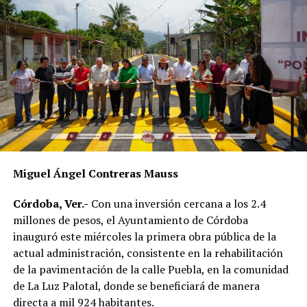
Como parte del fortalecimiento institucional, el
Ayuntamiento también informó que recientemente
fueron incorporadas nuevas unidades vehiculares para
ampliar la capacidad operativa de la corporación. Dos de
esos vehículos fueron asignados a la Policía de
Proximidad de Género, área encargada de atender casos
de violencia contra las mujeres y otros grupos en
situación de vulnerabilidad.
En el acto participaron integrantes del Cabildo, mandos
Miguel Ángel Contreras Mauss
policiacos y personal de las distintas áreas de Seguridad
Pública Municipal, quienes presenciaron la entrega del
Córdoba, Ver.-
Con una inversión cercana a los 2.4
nuevo equipamiento.
millones de pesos, el Ayuntamiento de Córdoba
inauguró este miércoles la primera obra pública de la
Con estas acciones, el gobierno municipal busca
actual administración, consistente en la rehabilitación
fortalecer la capacidad de respuesta de las
de la pavimentación de la calle Puebla, en la comunidad
corporaciones de seguridad y mejorar las condiciones en
de La Luz Palotal, donde se beneficiará de manera
las que desempeñan sus labores los elementos
directa a mil 924 habitantes.