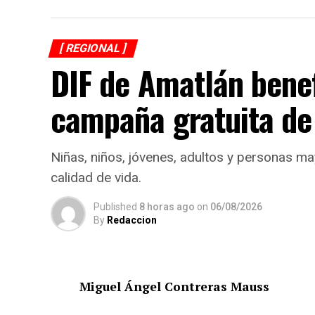
[ REGIONAL ]
DIF de Amatlán bene
campaña gratuita de
Niñas, niños, jóvenes, adultos y personas ma
calidad de vida.
Published
8 horas ago
on
06/08/2026
By
Redaccion
Miguel Ángel Contreras Mauss