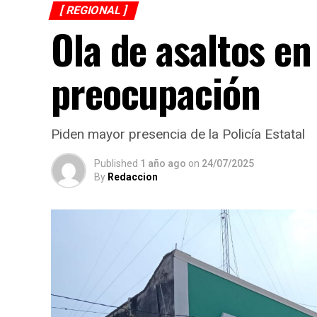
[ REGIONAL ]
Ola de asaltos e
preocupación
Piden mayor presencia de la Policía Estatal
Published
1 año ago
on
24/07/2025
By
Redaccion