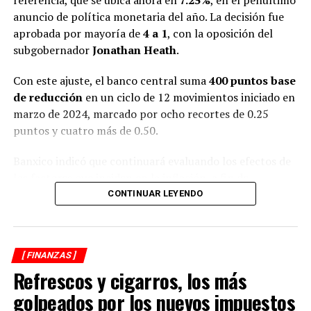
El robo de autos registra descenso en 2020
anuncio de política monetaria del año. La decisión fue
aprobada por mayoría de
4 a 1
, con la oposición del
subgobernador
Jonathan Heath
.
Con este ajuste, el banco central suma
400 puntos base
de reducción
en un ciclo de 12 movimientos iniciado en
marzo de 2024, marcado por ocho recortes de 0.25
puntos y cuatro más de 0.50.
Banxico indicó que continuará evaluando los efectos de
los factores que inciden en la inflación, a fin de
mantener la tasa en niveles que permitan la
CONTINUAR LEYENDO
convergencia ordenada hacia la meta de
3%
.
En su informe, el instituto central realizó
cambios
[ FINANZAS ]
moderados
a sus previsiones de inflación: mantuvo la
Refrescos y cigarros, los más
expectativa general en
3.6%
para el cierre del tercer
trimestre, pero ajustó a la baja su estimación anual de
golpeados por los nuevos impuestos
3.6% a 3.5%
para finales de 2025.