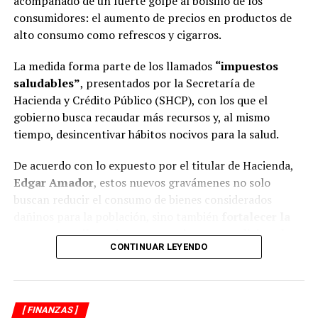
acompañado de un fuerte golpe al bolsillo de los
consumidores: el aumento de precios en productos de
alto consumo como refrescos y cigarros.
La medida forma parte de los llamados
“impuestos
saludables”
, presentados por la Secretaría de
Hacienda y Crédito Público (SHCP), con los que el
gobierno busca recaudar más recursos y, al mismo
tiempo, desincentivar hábitos nocivos para la salud.
De acuerdo con lo expuesto por el titular de Hacienda,
Edgar Amador
, estos nuevos gravámenes no solo
buscan reducir el consumo de bienes considerados
dañinos para la población, sino también
fortalecer la
estructura tributaria y generar ingresos adicionales
CONTINUAR LEYENDO
que se destinarán a proyectos de seguridad, salud,
educación e infraestructura.
El alza más drástica: refrescos casi
[ FINANZAS ]