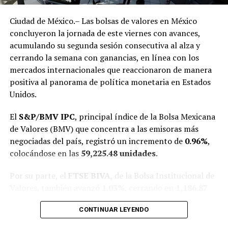
El impuesto ad valorem subirá de
160% a 200%
, con un
esquema de aumentos graduales que se extenderá hasta
Ciudad de México.– Las bolsas de valores en México
2030.
concluyeron la jornada de este viernes con avances,
acumulando su segunda sesión consecutiva al alza y
Además, la medida aplicará también para
bolsas de
cerrando la semana con ganancias, en línea con los
nicotina y cigarros artesanales
, en cuyo caso la tasa
mercados internacionales que reaccionaron de manera
específica crecerá
32%
. Según cifras de Hacienda, el
positiva al panorama de política monetaria en Estados
consumo de tabaco provoca cada año la muerte de
más
Unidos.
de 63 mil personas en México
, principalmente por
cáncer de pulmón, EPOC y enfermedades
El
S&P/BMV IPC
, principal índice de la Bolsa Mexicana
cardiovasculares.
de Valores (BMV) que concentra a las emisoras más
negociadas del país, registró un incremento de
0.96%
,
Otros rubros con impuestos
colocándose en las
59,225.48 unidades
.
saludables
Por su parte, el
FTSE BIVA
, de la Bolsa Institucional de
Valores, también avanzó
1.03%
, cerrando en
1,186.87
Aunque refrescos y cigarros acaparan la atención por
puntos
.
ser productos de consumo masivo, los impuestos
CONTINUAR LEYENDO
también alcanzan a otros sectores:
Los inversionistas mantuvieron el optimismo tras las