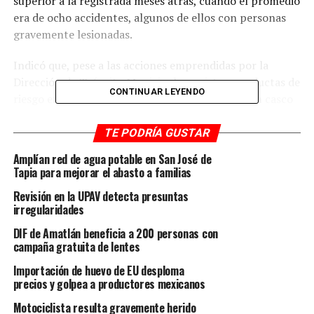
superior a la registrada meses atrás, cuando el promedio
era de ocho accidentes, algunos de ellos con personas
gravemente lesionadas.
Indicó que, pese a las acciones emprendidas por la
Dirección de Tránsito Municipal, persisten conductas de
CONTINUAR LEYENDO
riesgo entre los motociclistas, como conducir sin casco
de protección, manejar a exceso de velocidad, hacerlo
bajo los efectos del alcohol o transportar a menores sin
TE PODRÍA GUSTAR
las medidas de seguridad correspondientes.
Amplían red de agua potable en San José de
Tapia para mejorar el abasto a familias
Ante este panorama, anunció que el programa de
Revisión en la UPAV detecta presuntas
prevención será permanente y estará acompañado por
irregularidades
un reforzamiento de los operativos de supervisión,
principalmente durante los fines de semana, cuando se
DIF de Amatlán beneficia a 200 personas con
campaña gratuita de lentes
registra la mayor incidencia de accidentes.
Importación de huevo de EU desploma
Las acciones incluirán retenes y recorridos de vigilancia
precios y golpea a productores mexicanos
para verificar que los conductores cumplan con el uso
Motociclista resulta gravemente herido
obligatorio del casco y con las disposiciones establecidas