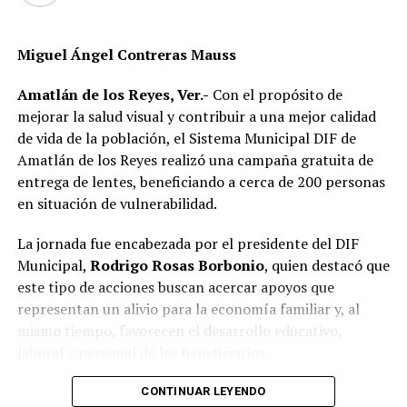
Miguel Ángel Contreras Mauss
Amatlán de los Reyes, Ver.-
Con el propósito de
mejorar la salud visual y contribuir a una mejor calidad
de vida de la población, el Sistema Municipal DIF de
Amatlán de los Reyes realizó una campaña gratuita de
entrega de lentes, beneficiando a cerca de 200 personas
en situación de vulnerabilidad.
La jornada fue encabezada por el presidente del DIF
Municipal,
Rodrigo Rosas Borbonio
, quien destacó que
este tipo de acciones buscan acercar apoyos que
representan un alivio para la economía familiar y, al
mismo tiempo, favorecen el desarrollo educativo,
laboral y personal de los beneficiarios.
Durante la campaña fueron atendidas niñas, niños,
CONTINUAR LEYENDO