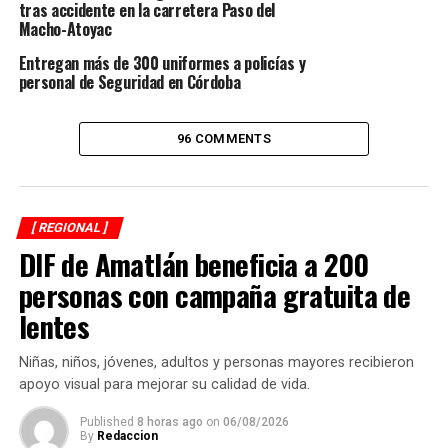
tras accidente en la carretera Paso del
en el Reglamento de Tránsito.
Macho-Atoyac
Entregan más de 300 uniformes a policías y
Velázquez Rivera hizo un llamado a los motociclistas a
personal de Seguridad en Córdoba
respetar las normas de vialidad y conducir con
responsabilidad, al señalar que los accidentes pueden
derivar en lesiones graves, pérdidas materiales e incluso
96 COMMENTS
consecuencias legales cuando se pone en riesgo la
integridad de otras personas.
[ REGIONAL ]
RELATED TOPICS:
FEATURED
DIF de Amatlán beneficia a 200
DESPUÉS
personas con campaña gratuita de
Van contra el acoso escolar en Camarón de Tejeda
lentes
ANTES
Omealca adquiere ambulancia con recursos propios
Niñas, niños, jóvenes, adultos y personas mayores recibieron
apoyo visual para mejorar su calidad de vida.
Published
8 horas ago
on
06/08/2026
By
Redaccion