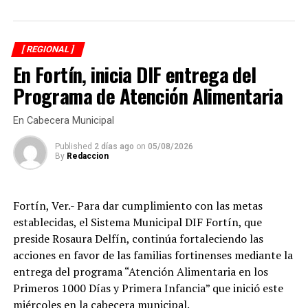
adolescentes, jóvenes, adultos y personas adultas
mayores, quienes previamente se sometieron a
valoraciones visuales para determinar la graduación
[ REGIONAL ]
adecuada y recibir lentes acordes a sus necesidades.
En Fortín, inicia DIF entrega del
El presidente del organismo asistencial señaló que una
Programa de Atención Alimentaria
buena salud visual es fundamental para el aprendizaje
de los estudiantes, el desempeño de quienes trabajan y
En Cabecera Municipal
la autonomía de las personas adultas mayores, por lo
Published
2 días ago
on
05/08/2026
que refrendó el compromiso de continuar impulsando
By
Redaccion
programas que mejoren el bienestar de las familias
amatlecas.
Fortín, Ver.- Para dar cumplimiento con las metas
Los beneficiarios agradecieron el apoyo otorgado por el
establecidas, el Sistema Municipal DIF Fortín, que
DIF Municipal, ya que para muchas familias el costo de
preside Rosaura Delfín, continúa fortaleciendo las
unos lentes representa un gasto difícil de solventar, por
acciones en favor de las familias fortinenses mediante la
lo que este programa les permitió acceder de manera
entrega del programa “Atención Alimentaria en los
gratuita a un instrumento indispensable para sus
Primeros 1000 Días y Primera Infancia” que inició este
actividades diarias.
miércoles en la cabecera municipal.