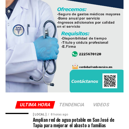
analice opciones que permitan rescatar el ingenio y
preservar una de las principales fuentes de empleo de la
región.
De acuerdo con las estimaciones de la UNPCA, el cierre
del Ingenio San Pedro representa un impacto
económico superior a los mil millones de pesos, cifra
que amenaza con afectar de manera directa la actividad
productiva y el sustento de miles de familias
veracruzanas ligadas al sector azucarero.
ULTIMA HORA
TENDENCIA
VIDEOS
[ LOCAL ]
8 horas ago
Amplían red de agua potable en San José de
Tapia para mejorar el abasto a familias