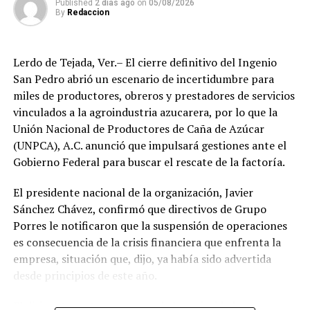
Published
2 días ago
on
05/08/2026
compromiso de trabajar de manera cercana con la
By
Redaccion
ciudadanía, demostrando con trabajo, resultados y
hechos que unidos hacemos de Fortín
Lerdo de Tejada, Ver.– El cierre definitivo del Ingenio
San Pedro abrió un escenario de incertidumbre para
miles de productores, obreros y prestadores de servicios
vinculados a la agroindustria azucarera, por lo que la
Unión Nacional de Productores de Caña de Azúcar
(UNPCA), A.C. anunció que impulsará gestiones ante el
Gobierno Federal para buscar el rescate de la factoría.
El presidente nacional de la organización, Javier
Sánchez Chávez, confirmó que directivos de Grupo
Porres le notificaron que la suspensión de operaciones
es consecuencia de la crisis financiera que enfrenta la
empresa, situación que, dijo, ya había sido advertida
desde principios de este año.
El dirigente sostuvo que una de las prioridades es