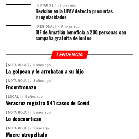
[ ESTADO ]
8 horas ago
Revisión en la UPAV detecta presuntas
irregularidades
[ REGIONAL ]
8 horas ago
DIF de Amatlán beneficia a 200 personas con
campaña gratuita de lentes
TENDENCIA
[ NOTA ROJA ]
6 años ago
La golpean y le arrebatan a su hijo
[ NOTA ROJA ]
3 años ago
Encontronazo
[ LOCAL ]
5 años ago
Veracruz registra 941 casos de Covid
[ NOTA ROJA ]
5 años ago
Lo descuartizan
[ NOTA ROJA ]
1 año ago
Muere atropellado