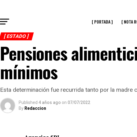
[ PORTADA ]
[ NOTA R
[ ESTADO ]
Pensiones alimentici
mínimos
Esta determinación fue recurrida tanto por la madre 
Published
4 años ago
on
07/07/2022
By
Redaccion