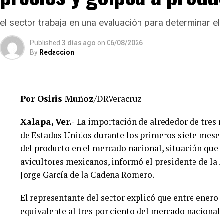
de legalidad, eficiencia y transparencia, privilegian
estudiantes en la entidad.
el sector trabaja en una evaluación para determinar e
El Gobierno del Estado ha reiterado que las investi
Published
3 días ago
on
06/08/2026
By
Redaccion
y respetando el debido proceso, por lo que hasta 
definitiva sobre responsabilidades individuales.
No obstante, docentes que solicitaron el anonimat
Por Osiris Muñoz
/DRVeracruz
manifestado su inconformidad con el proceso de rev
investigaciones podrían afectar intereses al interior
Xalapa, Ver.-
La importación de alrededor de tres 
de Estados Unidos durante los primeros siete meses
De acuerdo con esos testimonios, el grupo identif
del producto en el mercado nacional, situación que
integrado públicamente por Verónica Sánchez Ramo
avicultores mexicanos, informó el presidente de la
Maldonado Alemán, Silvia Ivette Lara Barradas, Rob
Jorge García de la Cadena Romero.
cuestionado las acciones emprendidas por las autori
El representante del sector explicó que entre enero
Hasta ahora, las instancias responsables no han inf
equivalente al tres por ciento del mercado nacional
investigaciones ni la emisión de sanciones o resolu