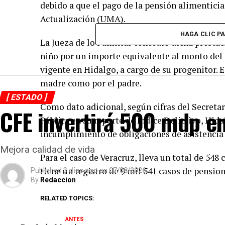
debido a que el pago de la pensión alimentic
Actualización (UMA).
HAGA CLIC P
La Jueza de lo Familiar concedió dicha prestaci
niño por un importe equivalente al monto del
vigente en Hidalgo, a cargo de su progenitor. 
madre como por el padre.
[ ESTADO ]
Como dato adicional, según cifras del Secreta
CFE invertirá 500 mdp e
Pública en su reporte de Índice Delictivo, Hid
incumplimiento de obligaciones de asistencia 
Mejora calidad de vida
Para el caso de Veracruz, lleva un total de 548 
tiene un registro de 9 mil 541 casos de pensio
Published
3 días ago
on
07/08/2026
By
Redaccion
RELATED TOPICS:
ANTES