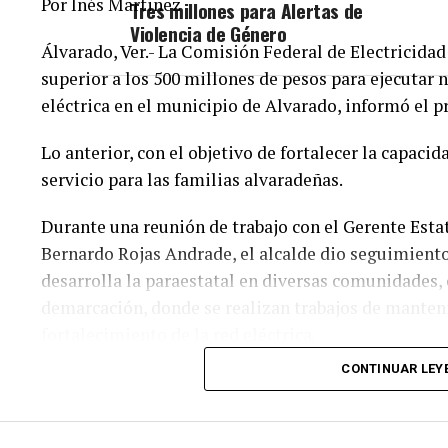
Por Inés Martinez
Tres millones para Alertas de
Violencia de Género
Álvarado, Ver.- La Comisión Federal de Electricidad
superior a los 500 millones de pesos para ejecutar 
eléctrica en el municipio de Alvarado, informó el 
Lo anterior, con el objetivo de fortalecer la capacid
servicio para las familias alvaradeñas.
Durante una reunión de trabajo con el Gerente Estat
Bernardo Rojas Andrade, el alcalde dio seguimiento
desarrolla la paraestatal en diversas comunidades, 
demarcación, donde se realizan trabajos de mante
fortalecimiento de la red eléctrica.
CONTINUAR LEY
En ese sentido, el representante de CFE informó qu
suministro de energía registradas en los últimos d
indispensables para la ejecución de estas obras, la