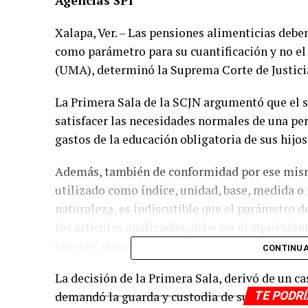
Agencias SPI
Xalapa, Ver. – Las pensiones alimenticias deb
como parámetro para su cuantificación y no el
(UMA), determinó la Suprema Corte de Justicia
La Primera Sala de la SCJN argumentó que el 
satisfacer las necesidades normales de una pers
gastos de la educación obligatoria de sus hijos
Además, también de conformidad por ese mismo
utilizado como índice, unidad, base, medida o r
naturaleza, es indiscutible que el parámetro d
los artículos analizados, debe ser el equivale
vigente, por ser más acorde a su naturaleza y f
CONTINUA
La decisión de la Primera Sala, derivó de un c
demandó la guarda y custodia de su hijo de c
TE PODR