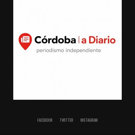
Actualmente, los mil 350 metros cuadrados forman
parte de una gran finca de descanso del líder sindical
que abarca casi una cuadra completa, con muros
reforzados, cámaras de CCTV, malla de seguridad y
alberca.
La exhaustiva búsqueda logró descubrir que el 23 de
diciembre de 2013 compró en Villas del Pedregal, de San
Luis Potosí, una propiedad de 191 metros cuadrados por
un monto de un millón 40 mil pesos, los cuales se
pagaron por medio de tres cheques: Banamex No.
000545 por $125,000.00; Banamex No. 000547 por
$45,000.00 MXN; y Santander No. 000023 por
$870,820.00.
Los pagos fraccionados, registrados en la Notaría
Pública número 21 de Gerardo Parra Dávalos, se
FACEBOOK
TWITTER
INSTAGRAM
efectuaron en lapsos menores a 48 horas y la operación
fue realizada directamente entre cuentas personales del