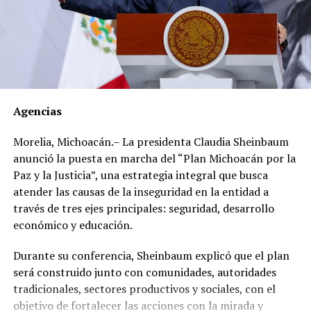
una fortuna de más de 300 millones: las primeras seis
propiedades detectadas con un valor superior a los 70
millones de pesos y las cuatro encontradas
recientemente por más de 200 millones de pesos.
Los documentos oficiales demuestran que el 30 de
marzo de 2012 el dirigente gremial adquirió en el Club
Agencias
de Golf Campestre de San Luis Potosí un inmueble de
540 metros cuadrados con un valor declarado de 2
Morelia, Michoacán.– La presidenta Claudia Sheinbaum
millones 671 mil 425 pesos, cuyo pago realizó en una
anunció la puesta en marcha del “Plan Michoacán por la
sola exhibición.
Paz y la Justicia”, una estrategia integral que busca
atender las causas de la inseguridad en la entidad a
Sin embargo, al hacer una revisión de propiedades en la
través de tres ejes principales: seguridad, desarrollo
zona, se encontró que, en lugar de los 2 millones 671
económico y educación.
mil 425 pesos que pagó, el inmueble tiene un valor real
estimado de entre 17 y 49 millones de pesos.
Durante su conferencia, Sheinbaum explicó que el plan
será construido junto con comunidades, autoridades
Un año después, el 21 de mayo de 2013, adquirió en el
tradicionales, sectores productivos y sociales, con el
Fraccionamiento Matamoros, también de San Luis
objetivo de fortalecer las acciones con la mirada y
Potosí, un inmueble de 280 metros cuadrados, con un