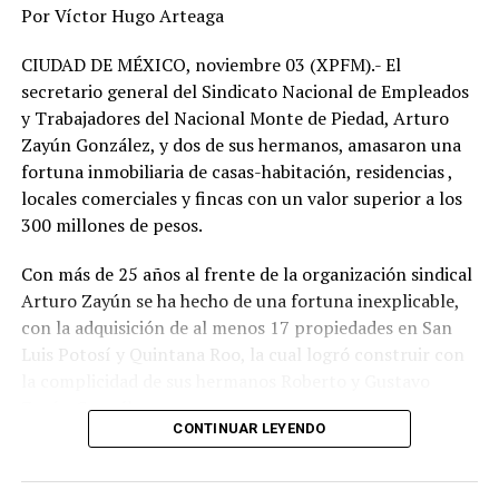
migrantes, cosa que se me hace inhumano, cruel, desde
Por Víctor Hugo Arteaga
luego indeseable, vil”, sostuvo.
CIUDAD DE MÉXICO, noviembre 03 (XPFM).- El
Indicó que lo anterior constituiría un tercer tratado
secretario general del Sindicato Nacional de Empleados
entre Canadá, Estados Unidos y México o una tercera
y Trabajadores del Nacional Monte de Piedad, Arturo
etapa de éstos.
Zayún González, y dos de sus hermanos, amasaron una
fortuna inmobiliaria de casas-habitación, residencias ,
“¿Qué es lo que le quiero proponer al Presidente Biden?
locales comerciales y fincas con un valor superior a los
Bueno, vamos a un tercer tratado o a una tercera etapa,
300 millones de pesos.
vamos a hacer un acuerdo regional de migración, un
acuerdo migratorio, Canadá, Estados Unidos y México y
Con más de 25 años al frente de la organización sindical
los países hermanos centroamericanos, un plan
Arturo Zayún se ha hecho de una fortuna inexplicable,
migratorio, nosotros estamos dispuestos a ayudar”,
con la adquisición de al menos 17 propiedades en San
señaló.
Luis Potosí y Quintana Roo, la cual logró construir con
la complicidad de sus hermanos Roberto y Gustavo
Informó que otras dos propuestas que pondrá sobre la
Zayún González.
mesa en materia de cambio climático serán no extraer
CONTINUAR LEYENDO
más petróleo crudo del que México necesita para
Durante una segunda investigación de XPECTRO FM, se
producir gasolinas e invertir en hidroeléctricas para
descubrió que el líder gremial adquirió su red