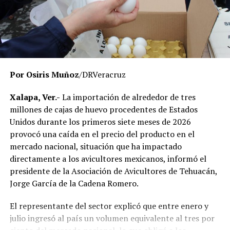
El Gobierno del Estado ha reiterado que las
investigaciones se desarrollan con apego a la ley y
respetando el debido proceso, por lo que hasta el
momento no existe una determinación definitiva sobre
responsabilidades individuales.
Por Osiris Muñoz
/DRVeracruz
No obstante, docentes que solicitaron el anonimato
señalaron que un grupo de profesores ha manifestado
Xalapa, Ver.-
La importación de alrededor de tres
su inconformidad con el proceso de revisión, al
millones de cajas de huevo procedentes de Estados
considerar que las investigaciones podrían afectar
Unidos durante los primeros siete meses de 2026
intereses al interior de la institución.
provocó una caída en el precio del producto en el
mercado nacional, situación que ha impactado
De acuerdo con esos testimonios, el grupo identificado
directamente a los avicultores mexicanos, informó el
como
Movimiento Estatal UPAV
, integrado
presidente de la Asociación de Avicultores de Tehuacán,
públicamente por Verónica Sánchez Ramos, Mauricio
Jorge García de la Cadena Romero.
Tapia Tentle, Elsa Andrea Maldonado Alemán, Silvia
Ivette Lara Barradas, Roberto Ibáñez y Carlos Enrique
El representante del sector explicó que entre enero y
Sierra, ha cuestionado las acciones emprendidas por las
julio ingresó al país un volumen equivalente al tres por
autoridades universitarias y estatales.