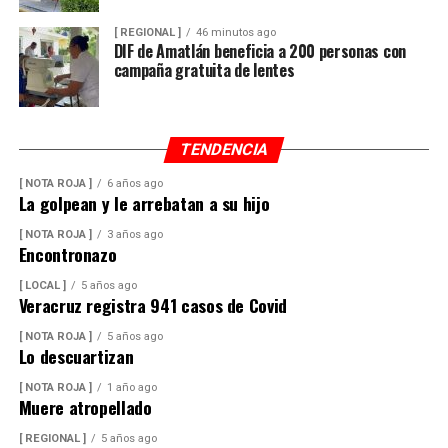
[ REGIONAL ]
46 minutos ago
DIF de Amatlán beneficia a 200 personas con
campaña gratuita de lentes
TENDENCIA
[ NOTA ROJA ]
6 años ago
La golpean y le arrebatan a su hijo
[ NOTA ROJA ]
3 años ago
Encontronazo
[ LOCAL ]
5 años ago
Veracruz registra 941 casos de Covid
[ NOTA ROJA ]
5 años ago
Lo descuartizan
[ NOTA ROJA ]
1 año ago
Muere atropellado
[ REGIONAL ]
5 años ago