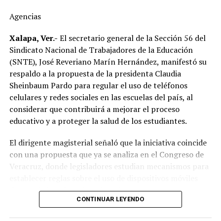
cuestionó la calidad del huevo importado, al señalar que
Agencias
durante su traslado desde Estados Unidos hasta
distintos puntos de México podría romperse la cadena
Xalapa, Ver.-
El secretario general de la Sección 56 del
de refrigeración, afectando la frescura del producto.
Sindicato Nacional de Trabajadores de la Educación
(SNTE), José Reveriano Marín Hernández, manifestó su
Explicó que el huevo cruza la frontera, es almacenado en
respaldo a la propuesta de la presidenta Claudia
bodegas y posteriormente distribuido hacia estados
Sheinbaum Pardo para regular el uso de teléfonos
como Veracruz, por lo que el tiempo de traslado puede
celulares y redes sociales en las escuelas del país, al
influir en sus condiciones de conservación si no se
considerar que contribuirá a mejorar el proceso
mantiene la temperatura adecuada.
educativo y a proteger la salud de los estudiantes.
El dirigente sostuvo que México cuenta con la capacidad
El dirigente magisterial señaló que la iniciativa coincide
suficiente para abastecer la demanda nacional, por lo
con una propuesta que ya se analiza en el Congreso de
que consideró innecesaria la importación de este
Veracruz, donde legisladores estudian mecanismos para
alimento.
establecer reglas sobre el uso de dispositivos móviles
dentro de los planteles educativos.
En ese sentido, exhortó a la población a revisar el origen
CONTINUAR LEYENDO
del huevo antes de comprarlo y dar preferencia al
“Va en concordancia con lo que ya veníamos analizando
producto nacional, al asegurar que ofrece mayor