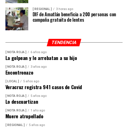
[ REGIONAL ]
3 horas ago
DIF de Amatlán beneficia a 200 personas con
campaña gratuita de lentes
TENDENCIA
[ NOTA ROJA ]
6 años ago
La golpean y le arrebatan a su hijo
[ NOTA ROJA ]
3 años ago
Encontronazo
[ LOCAL ]
5 años ago
Veracruz registra 941 casos de Covid
[ NOTA ROJA ]
5 años ago
Lo descuartizan
[ NOTA ROJA ]
1 año ago
Muere atropellado
[ REGIONAL ]
5 años ago