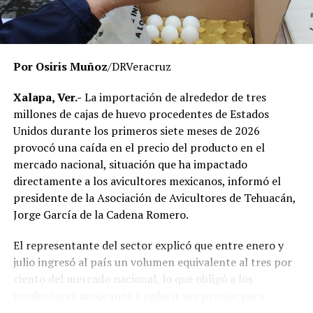
respetando el debido proceso, por lo que hasta el
momento no existe una determinación definitiva sobre
responsabilidades individuales.
Por Osiris Muñoz
/DRVeracruz
No obstante, docentes que solicitaron el anonimato
señalaron que un grupo de profesores ha manifestado
Xalapa, Ver.-
La importación de alrededor de tres
su inconformidad con el proceso de revisión, al
millones de cajas de huevo procedentes de Estados
considerar que las investigaciones podrían afectar
Unidos durante los primeros siete meses de 2026
intereses al interior de la institución.
provocó una caída en el precio del producto en el
mercado nacional, situación que ha impactado
De acuerdo con esos testimonios, el grupo identificado
directamente a los avicultores mexicanos, informó el
como
Movimiento Estatal UPAV
, integrado
presidente de la Asociación de Avicultores de Tehuacán,
públicamente por Verónica Sánchez Ramos, Mauricio
Jorge García de la Cadena Romero.
Tapia Tentle, Elsa Andrea Maldonado Alemán, Silvia
Ivette Lara Barradas, Roberto Ibáñez y Carlos Enrique
El representante del sector explicó que entre enero y
Sierra, ha cuestionado las acciones emprendidas por las
julio ingresó al país un volumen equivalente al tres por
autoridades universitarias y estatales.
ciento del mercado nacional, lo que obligó a los
productores mexicanos a reducir sus precios para
Hasta ahora, las instancias responsables no han
mantenerse competitivos frente al producto importado.