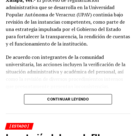
Xalapa, Ver.-
El proceso de regularización
administrativa que se desarrolla en la Universidad
Popular Autónoma de Veracruz (UPAV) continúa bajo
revisión de las instancias competentes, como parte de
una estrategia impulsada por el Gobierno del Estado
para fortalecer la transparencia, la rendición de cuentas
y el funcionamiento de la institución.
De acuerdo con integrantes de la comunidad
universitaria, las acciones incluyen la verificación de la
situación administrativa y académica del personal, así
como la revisión de diversos procedimientos internos
que presuntamente presentan inconsistencias.
Entre los aspectos que son objeto de análisis se
CONTINUAR LEYENDO
encuentran posibles casos de docentes con asignaciones
simultáneas en distintos centros de estudio, la
validación de documentación académica de directivos,
[ ESTADO ]
adeudos en la entrega de calificaciones, denuncias por