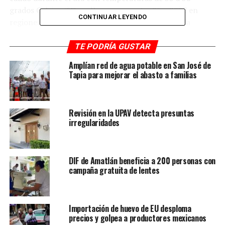
grados Celsius (°C) en llanuras y costa; 25 a 29°C en
CONTINUAR LEYENDO
regiones de montaña y de templado a fresco en la
noche-madrugada.
TE PODRÍA GUSTAR
El viento será del sureste, este y noreste de 20 a 30
Amplían red de agua potable en San José de
kilómetros por hora (km/h) y rachas de 35 a 45 km/h en
Tapia para mejorar el abasto a familias
la costa.
Finalmente, modelos climáticos a mediano plazo, dan
Revisión en la UPAV detecta presuntas
seguimiento a una onda tropical activa que cruzará la
irregularidades
Península de Yucatán entre viernes y sábado,
propiciando un aumento notable en las lluvias y
tormentas en la entidad veracruzana.
DIF de Amatlán beneficia a 200 personas con
campaña gratuita de lentes
RELATED TOPICS:
FEATURED
DESPUÉS
Zenyazen reconoce trabajo de Delfina al frente de la
Importación de huevo de EU desploma
SEP
precios y golpea a productores mexicanos