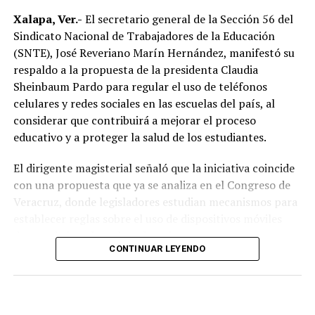
distintos puntos de México podría romperse la cadena
Xalapa, Ver.-
El secretario general de la Sección 56 del
de refrigeración, afectando la frescura del producto.
Sindicato Nacional de Trabajadores de la Educación
(SNTE), José Reveriano Marín Hernández, manifestó su
Explicó que el huevo cruza la frontera, es almacenado en
respaldo a la propuesta de la presidenta Claudia
bodegas y posteriormente distribuido hacia estados
Sheinbaum Pardo para regular el uso de teléfonos
como Veracruz, por lo que el tiempo de traslado puede
celulares y redes sociales en las escuelas del país, al
influir en sus condiciones de conservación si no se
considerar que contribuirá a mejorar el proceso
mantiene la temperatura adecuada.
educativo y a proteger la salud de los estudiantes.
El dirigente sostuvo que México cuenta con la capacidad
El dirigente magisterial señaló que la iniciativa coincide
suficiente para abastecer la demanda nacional, por lo
con una propuesta que ya se analiza en el Congreso de
que consideró innecesaria la importación de este
Veracruz, donde legisladores estudian mecanismos para
alimento.
establecer reglas sobre el uso de dispositivos móviles
dentro de los planteles educativos.
En ese sentido, exhortó a la población a revisar el origen
CONTINUAR LEYENDO
del huevo antes de comprarlo y dar preferencia al
“Va en concordancia con lo que ya veníamos analizando
producto nacional, al asegurar que ofrece mayor
desde este Congreso. Se trata de regular de alguna
frescura y calidad, además de respaldar la economía de
manera el uso de celulares en las escuelas, porque ya no
miles de familias dedicadas a la actividad avícola.