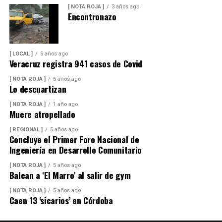
[ NOTA ROJA ]
3 años ago
Encontronazo
[ LOCAL ]
5 años ago
Veracruz registra 941 casos de Covid
[ NOTA ROJA ]
5 años ago
Lo descuartizan
[ NOTA ROJA ]
1 año ago
Muere atropellado
[ REGIONAL ]
5 años ago
Concluye el Primer Foro Nacional de
Ingeniería en Desarrollo Comunitario
[ NOTA ROJA ]
5 años ago
Balean a ‘El Marro’ al salir de gym
[ NOTA ROJA ]
5 años ago
Caen 13 ‘sicarios’ en Córdoba