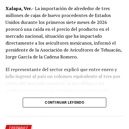
No obstante, docentes que solicitaron el anonimato
señalaron que un grupo de profesores ha manifestado
Xalapa, Ver.-
La importación de alrededor de tres
su inconformidad con el proceso de revisión, al
millones de cajas de huevo procedentes de Estados
considerar que las investigaciones podrían afectar
Unidos durante los primeros siete meses de 2026
intereses al interior de la institución.
provocó una caída en el precio del producto en el
mercado nacional, situación que ha impactado
De acuerdo con esos testimonios, el grupo identificado
directamente a los avicultores mexicanos, informó el
como
Movimiento Estatal UPAV
, integrado
presidente de la Asociación de Avicultores de Tehuacán,
públicamente por Verónica Sánchez Ramos, Mauricio
Jorge García de la Cadena Romero.
Tapia Tentle, Elsa Andrea Maldonado Alemán, Silvia
Ivette Lara Barradas, Roberto Ibáñez y Carlos Enrique
El representante del sector explicó que entre enero y
Sierra, ha cuestionado las acciones emprendidas por las
julio ingresó al país un volumen equivalente al tres por
autoridades universitarias y estatales.
ciento del mercado nacional, lo que obligó a los
productores mexicanos a reducir sus precios para
Hasta ahora, las instancias responsables no han
mantenerse competitivos frente al producto importado.
informado la conclusión de las investigaciones ni la
CONTINUAR LEYENDO
emisión de sanciones o resoluciones específicas. El
“Entre enero y julio debieron haber entrado alrededor
proceso de regularización continúa conforme a los
de tres millones de cajas de huevo, lo que representa
mecanismos legales y administrativos establecidos,
cerca del tres por ciento del mercado nacional”, indicó.
[ ESTADO ]