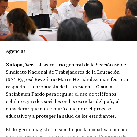
como Veracruz, por lo que el tiempo de traslado puede
influir en sus condiciones de conservación si no se
mantiene la temperatura adecuada.
El dirigente sostuvo que México cuenta con la capacidad
suficiente para abastecer la demanda nacional, por lo
que consideró innecesaria la importación de este
Agencias
alimento.
Xalapa, Ver.-
El secretario general de la Sección 56 del
En ese sentido, exhortó a la población a revisar el origen
Sindicato Nacional de Trabajadores de la Educación
del huevo antes de comprarlo y dar preferencia al
(SNTE), José Reveriano Marín Hernández, manifestó su
producto nacional, al asegurar que ofrece mayor
respaldo a la propuesta de la presidenta Claudia
frescura y calidad, además de respaldar la economía de
Sheinbaum Pardo para regular el uso de teléfonos
miles de familias dedicadas a la actividad avícola.
celulares y redes sociales en las escuelas del país, al
considerar que contribuirá a mejorar el proceso
Finalmente, destacó que entre Veracruz y Puebla
educativo y a proteger la salud de los estudiantes.
operan ocho empresas productoras con más de 350
granjas avícolas, las cuales representan una importante
El dirigente magisterial señaló que la iniciativa coincide
fuente de empleo y desarrollo económico para
con una propuesta que ya se analiza en el Congreso de