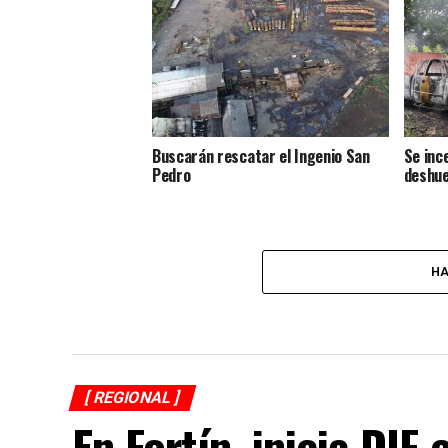
Buscarán rescatar el Ingenio San
Se inc
Pedro
deshue
HA
[ REGIONAL ]
En Fortín, inicia DI