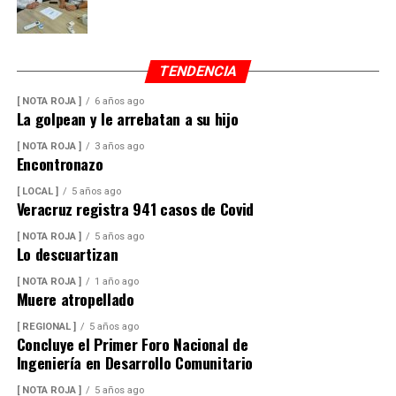
TENDENCIA
[ NOTA ROJA ]
6 años ago
La golpean y le arrebatan a su hijo
[ NOTA ROJA ]
3 años ago
Encontronazo
[ LOCAL ]
5 años ago
Veracruz registra 941 casos de Covid
[ NOTA ROJA ]
5 años ago
Lo descuartizan
[ NOTA ROJA ]
1 año ago
Muere atropellado
[ REGIONAL ]
5 años ago
Concluye el Primer Foro Nacional de
Ingeniería en Desarrollo Comunitario
[ NOTA ROJA ]
5 años ago