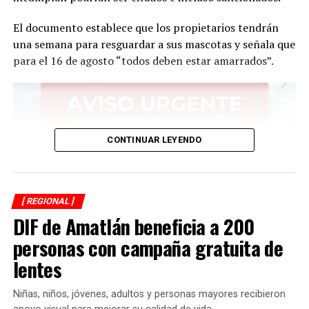
“Ubican” origen de olores a quemado que invaden la
región
El documento establece que los propietarios tendrán
una semana para resguardar a sus mascotas y señala que
para el 16 de agosto “todos deben estar amarrados”.
CONTINUAR LEYENDO
[ REGIONAL ]
DIF de Amatlán beneficia a 200
personas con campaña gratuita de
lentes
Niñas, niños, jóvenes, adultos y personas mayores recibieron