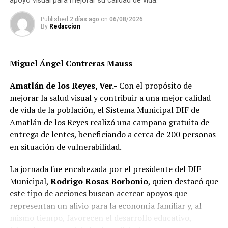
apoyo visual para mejorar su calidad de vida.
Published
2 días ago
on
06/08/2026
By
Redaccion
Asimismo, anuncia que ese día autoridades comunitarias
realizarán recorridos para fotografiar a los perros que
Miguel Ángel Contreras Mauss
permanezcan en las calles, solicitar información a
vecinos para identificar a sus dueños y, posteriormente,
Amatlán de los Reyes, Ver.-
Con el propósito de
citarlos al palacio de la comunidad, donde incluso
mejorar la salud visual y contribuir a una mejor calidad
podrían hacerse acreedores a una multa.
de vida de la población, el Sistema Municipal DIF de
Amatlán de los Reyes realizó una campaña gratuita de
La publicación provocó críticas entre pobladores,
entrega de lentes, beneficiando a cerca de 200 personas
quienes consideran que la Agencia Municipal podría
en situación de vulnerabilidad.
estar excediendo sus atribuciones al anunciar posibles
sanciones sin precisar el fundamento jurídico que las
La jornada fue encabezada por el presidente del DIF
respalda, por lo que calificaron la medida como un
Municipal,
Rodrigo Rosas Borbonio
, quien destacó que
presunto abuso de autoridad.
este tipo de acciones buscan acercar apoyos que
representan un alivio para la economía familiar y, al
Si bien especialistas y organizaciones dedicadas al
mismo tiempo, favorecen el desarrollo educativo,
bienestar animal coinciden en que los propietarios