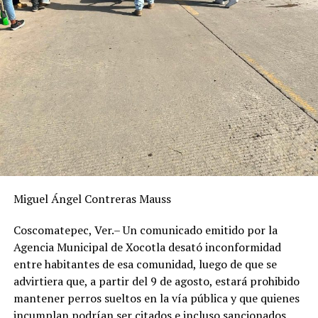
Durante la última semana finalizaron zafra los ingenios
Huixtla, El Higo, Quesería, El Molino, Mahuixtlán y
Atencingo.
La Unión Nacional de Cañeros destacó que los
resultados reflejan el esfuerzo conjunto de productores,
organizaciones cañeras e industria azucarera para
mantener la competitividad del sector, considerado uno
de los pilares económicos de diversas regiones cañeras
del país, entre ellas la zona centro de Veracruz, donde
miles de familias dependen directamente de esta
actividad productiva.
Miguel Ángel Contreras Mauss
Coscomatepec, Ver.– Un comunicado emitido por la
RELATED TOPICS:
FEATURED
Agencia Municipal de Xocotla desató inconformidad
DESPUÉS
entre habitantes de esa comunidad, luego de que se
Fortín celebra el Día Mundial del Medio Ambiente con
advirtiera que, a partir del 9 de agosto, estará prohibido
avistamiento de aves en Santa Lucía Potrerillo
mantener perros sueltos en la vía pública y que quienes
ANTES
incumplan podrían ser citados e incluso sancionados.