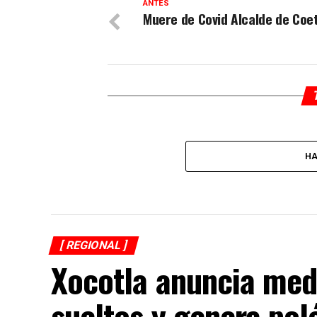
ANTES
Muere de Covid Alcalde de Coe
HA
[ REGIONAL ]
Xocotla anuncia med
sueltos y genera po