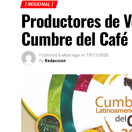
[ REGIONAL ]
Productores de V
Cumbre del Café
Published
6 años ago
on
19/11/2020
By
Redaccion