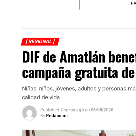
HA
[ REGIONAL ]
DIF de Amatlán bene
campaña gratuita de
Niñas, niños, jóvenes, adultos y personas ma
calidad de vida.
Published
7 horas ago
on
06/08/2026
By
Redaccion