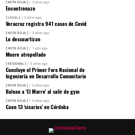
la visibilidad y anegamientos urbanos, viento arrachado,
[ NOTA ROJA ]
3 años ago
descargas eléctricas y probables granizadas en áreas de
Encontronazo
tormenta, entre otros efectos negativos.
[ LOCAL ]
5 años ago
Veracruz registra 941 casos de Covid
[ NOTA ROJA ]
5 años ago
Lo descuartizan
[ NOTA ROJA ]
1 año ago
Muere atropellado
[ REGIONAL ]
5 años ago
Concluye el Primer Foro Nacional de
Ingeniería en Desarrollo Comunitario
[ NOTA ROJA ]
5 años ago
Balean a ‘El Marro’ al salir de gym
[ NOTA ROJA ]
5 años ago
Caen 13 ‘sicarios’ en Córdoba