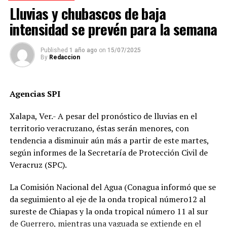
cuando se dirigía a descargar mercancía en el mercado
Lluvias y chubascos de baja
Revolución.
intensidad se prevén para la semana
Pese a que el presunto responsable fue detenido,
familiares de la víctima denuncian que la investigación
Published
1 año ago
on
15/07/2025
By
Redaccion
fue manipulada.
Señalan directamente a la perito Johana Valero Sánchez
Agencias SPI
de alterar la escena del accidente y orientar el peritaje
para responsabilizar al hoy occiso, lo que derivó en la
Xalapa, Ver.- A pesar del pronóstico de lluvias en el
liberación del operador del camión.
territorio veracruzano, éstas serán menores, con
tendencia a disminuir aún más a partir de este martes,
Además, acusan que las solicitudes de videos de las
según informes de la Secretaría de Protección Civil de
cámaras del C4, así como de comercios y viviendas
Veracruz (SPC).
cercanas, han sido ignoradas o negadas. Testigos
presenciales del accidente ahora callan, presuntamente
La Comisión Nacional del Agua (Conagua informó que se
por temor a represalias.
da seguimiento al eje de la onda tropical número12 al
sureste de Chiapas y la onda tropical número 11 al sur
“Hoy fue mi Abraham,
de Guerrero, mientras una vaguada se extiende en el