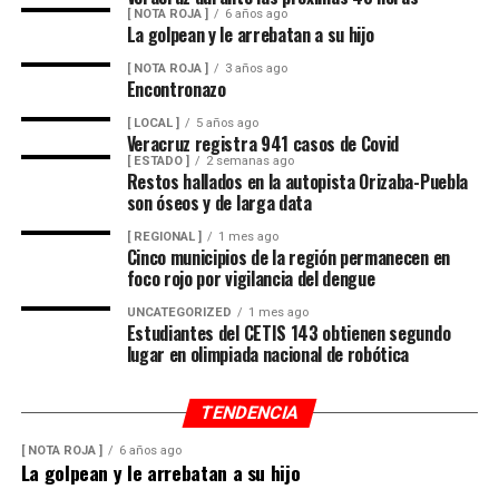
Las lluvias se estiman acumulados de 5 a 20 milímetros
[ NOTA ROJA ]
6 años ago
La golpean y le arrebatan a su hijo
por metro cuadrado (mm) y máximos de hasta 30 mm en
cuencas del sur y en zonas de montañas y; temperaturas
[ NOTA ROJA ]
3 años ago
Encontronazo
diurnas serán altas y el ambiente cálido, pero fresco por
la noche.
[ LOCAL ]
5 años ago
Veracruz registra 941 casos de Covid
El viento será del Sureste, Este y Noreste de 20 a 35
[ ESTADO ]
2 semanas ago
Restos hallados en la autopista Orizaba-Puebla
kilómetros por hora (km/h), con rachas en el litoral y en
son óseos y de larga data
zonas de tormenta.
[ REGIONAL ]
1 mes ago
Cinco municipios de la región permanecen en
Asimismo, se pronostica la llegada de otra onda tropical
foco rojo por vigilancia del dengue
entre viernes y fin de semana.
UNCATEGORIZED
1 mes ago
Estudiantes del CETIS 143 obtienen segundo
Finalmente, la SPC de Veracruz recomienda a la
lugar en olimpiada nacional de robótica
población vigilar el comportamiento de ríos y arroyos
de respuesta rápida y observar su entorno por posibles
TENDENCIA
derrumbes, deslaves y deslizamiento de laderas.
[ NOTA ROJA ]
6 años ago
La golpean y le arrebatan a su hijo
Además de conducir con precaución por disminución de