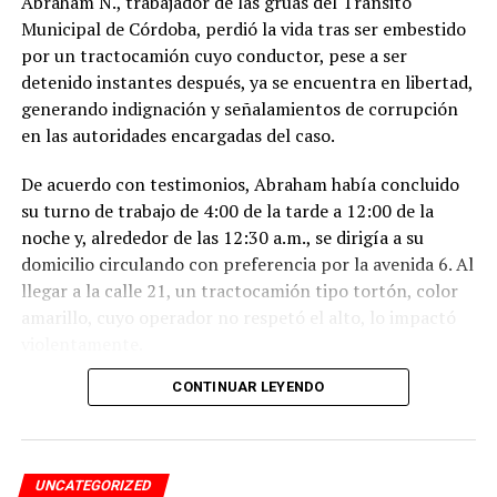
Abraham N., trabajador de las grúas del Tránsito
Municipal de Córdoba, perdió la vida tras ser embestido
por un tractocamión cuyo conductor, pese a ser
detenido instantes después, ya se encuentra en libertad,
generando indignación y señalamientos de corrupción
en las autoridades encargadas del caso.
De acuerdo con testimonios, Abraham había concluido
su turno de trabajo de 4:00 de la tarde a 12:00 de la
noche y, alrededor de las 12:30 a.m., se dirigía a su
domicilio circulando con preferencia por la avenida 6. Al
llegar a la calle 21, un tractocamión tipo tortón, color
amarillo, cuyo operador no respetó el alto, lo impactó
violentamente.
CONTINUAR LEYENDO
El conductor, identificado como Adán “N.”, de
aproximadamente 45 años, intentó darse a la fuga, pero
fue interceptado por taxistas y jóvenes del Modelogar
en la avenida 12, entre calles 7 y 9, en la colonia Centro,
UNCATEGORIZED