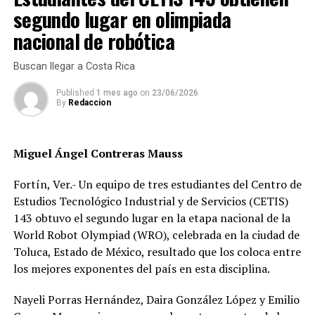
derechos de guardia y custodia de quienes han cometido
segundo lugar en olimpiada
una conducta ilícita, por lo cual se adiciona el cuarto
nacional de robótica
párrafo; si el sujeto activo fuese quien ejerce la patria
potestad o tutela del pasivo, se le sancionará, además
Buscan llegar a Costa Rica
con la suspensión o pérdida de los derechos derivados de
la guardia y custodia en términos del artículos 373 del
Published
1 mes ago
on
23/06/2026
By
Redaccion
código civil, del estado de Veracruz.
E indicó que por esta razón, propuso la presente
Miguel Ángel Contreras Mauss
iniciativa, con el objetivo de que se garantice el interés
superior de los niños, niñas, adolescentes, y de las
Fortín, Ver.- Un equipo de tres estudiantes del Centro de
personas incapaces de valerse por sí mismas, a fin de
Estudios Tecnológico Industrial y de Servicios (CETIS)
tutelar y salvaguardar su integridad física y a un lugar
143 obtuvo el segundo lugar en la etapa nacional de la
estable.
World Robot Olympiad (WRO), celebrada en la ciudad de
Toluca, Estado de México, resultado que los coloca entre
Así también esta es una iniciativa que va en
los mejores exponentes del país en esta disciplina.
concordancia a lo establecido dentro del Objetivo de
Desarrollo Sostenible 3 “Garantizar una vida sana y
Nayeli Porras Hernández, Daira González López y Emilio
promover el bienestar en todas las edades” de la Agenda