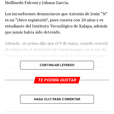
Mollinedo Falconi y Johana García.
Los inconformes denunciaron que Antonio de Jesús “N”
es un “chivo expiatorio”, pues cuenta con 20 años y es
estudiante del Instituto Tecnológico de Xalapa, además
que jamás había sido detenido.
Además, su primo dijo que el 9 de mayo, cuando ocurrió
el crimen en el municipio de Cosoleacaque, en el sur de
Veracruz, se encontraba laborando en la ciudad Xalapa.
CONTINUAR LEYENDO
“Hay pruebas de que estuvo aquí el día que se suscitaron
los hechos allá (en Cosoleacaque). No sé con qué pruebas
se lo llevan, estamos viendo qué se puede hacer, porque
TE PODRÍA GUSTAR
la verdad es una injusticia”, afirmó su primo.
Informaron que el 9 de mayo, el acusado sacó una
HAGA CLIC PARA COMENTAR
membresía en Costco en la ciudad de Xalapa y el crimen
de Yessenia Mollinedo y Johana García se dio a conocer