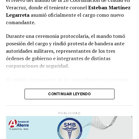
Veracruz, donde el teniente coronel
Esteban Martínez
Legarreta
asumió oficialmente el cargo como nuevo
comandante.
Durante una ceremonia protocolaria, el mando tomó
posesión del cargo y rindió protesta de bandera ante
autoridades militares, representantes de los tres
órdenes de gobierno e integrantes de distintas
corporaciones de seguridad.
El cambio forma parte de los procedimientos internos
de la Guardia Nacional para garantizar la continuidad de
las operaciones y fortalecer la coordinación
CONTINUAR LEYENDO
institucional en la entidad.
PUBLICIDAD
La corporación mantiene una presencia permanente en
Veracruz mediante acciones de vigilancia, prevención
del delito y apoyo a las fuerzas de seguridad estatales y
municipales. Entre sus funciones destacan los