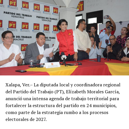
de altura, sin representar riesgos mayores para la
navegación menor.
Las previsiones indican que las lluvias continuarán con
una probabilidad relativamente alta hasta el viernes,
mientras que durante el fin de semana se espera una
ligera disminución en las precipitaciones.
Sin embargo, el ambiente seguirá siendo caluroso, con
un descenso apenas perceptible en la temperatura a
partir de este jueves.
Autoridades de Protección Civil recomendaron evitar la
Xalapa, Ver.– La diputada local y coordinadora regional
exposición prolongada al sol durante las horas de mayor
del Partido del Trabajo (PT), Elízabeth Morales García,
radiación, mantenerse hidratado y tomar precauciones
anunció una intensa agenda de trabajo territorial para
ante posibles tormentas eléctricas, especialmente en
fortalecer la estructura del partido en 24 municipios,
regiones montañosas y del sur de Veracruz.
como parte de la estrategia rumbo a los procesos
electorales de 2027.