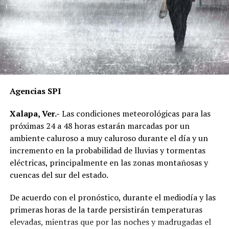
le han dicho así.
“Él es un estudiante, repartidor como todos nosotros.
No entiendo qué línea de investigación lo lleva
directamente a él. Él se reportó 9:54 de la mañana que
iba a hacer un reparto a Costco y desde ahí no supimos
más de él”, agregó.
Agencias SPI
Exigieron a la Fiscalía que investigue bien, que hagan
Xalapa, Ver.-
Las condiciones meteorológicas para las
bien su trabajo y lo liberen porque insistieron en que el
próximas 24 a 48 horas estarán marcadas por un
día de los hechos estuvo en Xalapa.
ambiente caluroso a muy caluroso durante el día y un
incremento en la probabilidad de lluvias y tormentas
RELATED TOPICS:
eléctricas, principalmente en las zonas montañosas y
DESPUÉS
cuencas del sur del estado.
Crecen crímenes de odio, acusan
De acuerdo con el pronóstico, durante el mediodía y las
ANTES
Enviarán 165 millones para promoción de la salud
primeras horas de la tarde persistirán temperaturas
elevadas, mientras que por las noches y madrugadas el