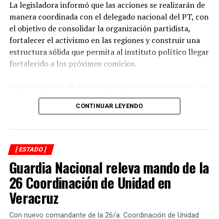
La legisladora informó que las acciones se realizarán de
manera coordinada con el delegado nacional del PT, con
el objetivo de consolidar la organización partidista,
fortalecer el activismo en las regiones y construir una
estructura sólida que permita al instituto político llegar
fortalecido a los próximos comicios.
Explicó que uno de los ejes principales será recorrer los
municipios que integran su coordinación para revisar el
CONTINUAR LEYENDO
funcionamiento de los comités municipales surgidos de
los congresos internos, detectar áreas de oportunidad y
reforzar la presencia del partido en el territorio.
[ ESTADO ]
Asimismo, señaló que se impulsará la integración de los
Guardia Nacional releva mando de la
mejores cuadros del PT para que participen en las
encuestas internas y tengan la posibilidad de encabezar
26 Coordinación de Unidad en
las alianzas electorales rumbo a 2027.
Veracruz
Morales García destacó que su responsabilidad como
Con nuevo comandante de la 26/a. Coordinación de Unidad